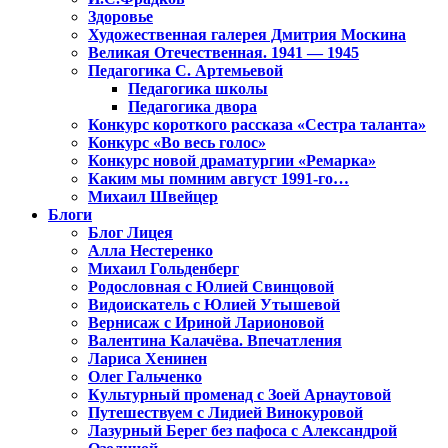
Здоровье
Художественная галерея Дмитрия Москина
Великая Отечественная. 1941 — 1945
Педагогика С. Артемьевой
Педагогика школы
Педагогика двора
Конкурс короткого рассказа «Сестра таланта»
Конкурс «Во весь голос»
Конкурс новой драматургии «Ремарка»
Каким мы помним август 1991-го…
Михаил Швейцер
Блоги
Блог Лицея
Алла Нестеренко
Михаил Гольденберг
Родословная с Юлией Свинцовой
Видоискатель с Юлией Утышевой
Вернисаж с Ириной Ларионовой
Валентина Калачёва. Впечатления
Лариса Хенинен
Олег Гальченко
Культурный променад с Зоей Арнаутовой
Путешествуем с Лидией Винокуровой
Лазурный Берег без пафоса с Александрой