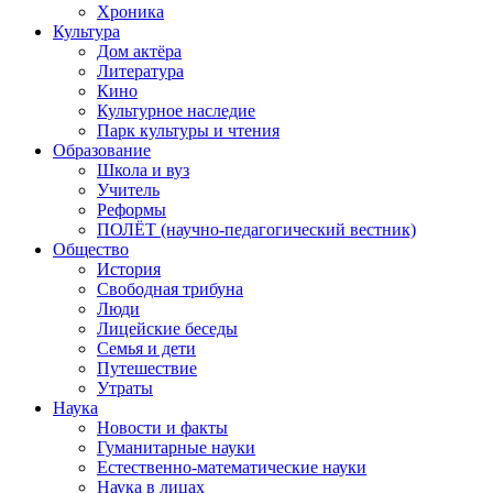
Хроника
Культура
Дом актёра
Литература
Кино
Культурное наследие
Парк культуры и чтения
Образование
Школа и вуз
Учитель
Реформы
ПОЛЁТ (научно-педагогический вестник)
Общество
История
Свободная трибуна
Люди
Лицейские беседы
Семья и дети
Путешествие
Утраты
Наука
Новости и факты
Гуманитарные науки
Естественно-математические науки
Наука в лицах