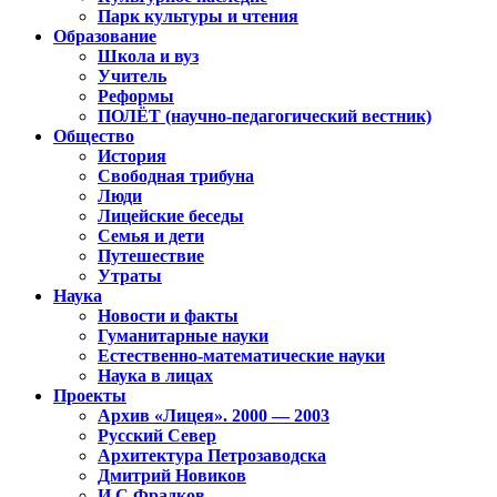
Парк культуры и чтения
Образование
Школа и вуз
Учитель
Реформы
ПОЛЁТ (научно-педагогический вестник)
Общество
История
Свободная трибуна
Люди
Лицейские беседы
Семья и дети
Путешествие
Утраты
Наука
Новости и факты
Гуманитарные науки
Естественно-математические науки
Наука в лицах
Проекты
Архив «Лицея». 2000 — 2003
Русский Север
Архитектура Петрозаводска
Дмитрий Новиков
И.С.Фрадков