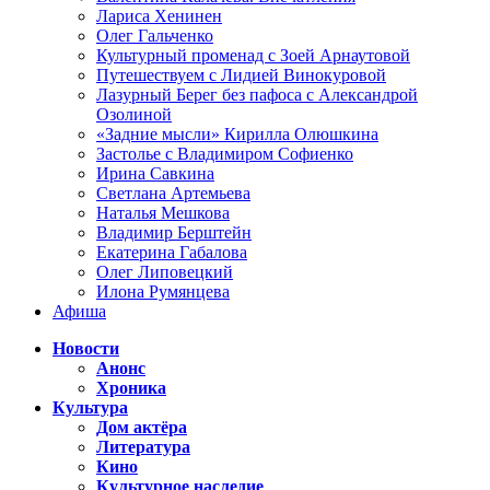
Лариса Хенинен
Олег Гальченко
Культурный променад с Зоей Арнаутовой
Путешествуем с Лидией Винокуровой
Лазурный Берег без пафоса с Александрой
Озолиной
«Задние мысли» Кирилла Олюшкина
Застолье с Владимиром Софиенко
Ирина Савкина
Светлана Артемьева
Наталья Мешкова
Владимир Берштейн
Екатерина Габалова
Олег Липовецкий
Илона Румянцева
Афиша
Новости
Анонс
Хроника
Культура
Дом актёра
Литература
Кино
Культурное наследие