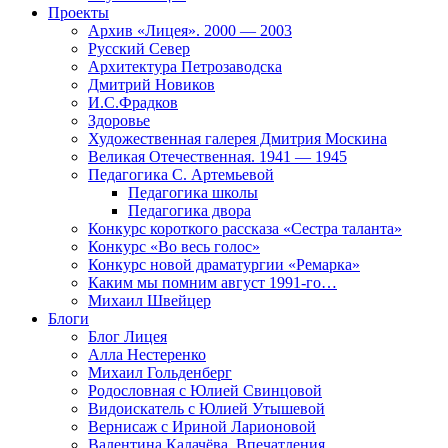
Проекты
Архив «Лицея». 2000 — 2003
Русский Север
Архитектура Петрозаводска
Дмитрий Новиков
И.С.Фрадков
Здоровье
Художественная галерея Дмитрия Москина
Великая Отечественная. 1941 — 1945
Педагогика С. Артемьевой
Педагогика школы
Педагогика двора
Конкурс короткого рассказа «Сестра таланта»
Конкурс «Во весь голос»
Конкурс новой драматургии «Ремарка»
Каким мы помним август 1991-го…
Михаил Швейцер
Блоги
Блог Лицея
Алла Нестеренко
Михаил Гольденберг
Родословная с Юлией Свинцовой
Видоискатель с Юлией Утышевой
Вернисаж с Ириной Ларионовой
Валентина Калачёва. Впечатления