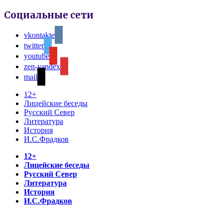
Социальные сети
vkontakte
twitter
youtube
zen-yandex
mail
12+
Лицейские беседы
Русский Север
Литература
История
И.С.Фрадков
12+
Лицейские беседы
Русский Север
Литература
История
И.С.Фрадков