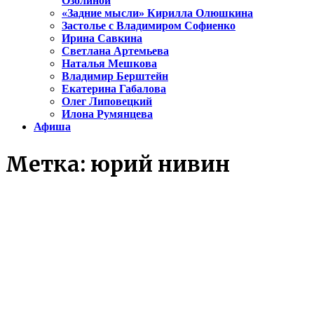
Озолиной
«Задние мысли» Кирилла Олюшкина
Застолье с Владимиром Софиенко
Ирина Савкина
Светлана Артемьева
Наталья Мешкова
Владимир Берштейн
Екатерина Габалова
Олег Липовецкий
Илона Румянцева
Афиша
Метка:
юрий нивин