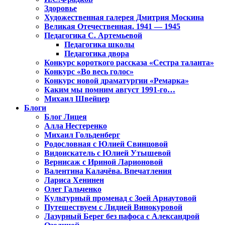
Здоровье
Художественная галерея Дмитрия Москина
Великая Отечественная. 1941 — 1945
Педагогика С. Артемьевой
Педагогика школы
Педагогика двора
Конкурс короткого рассказа «Сестра таланта»
Конкурс «Во весь голос»
Конкурс новой драматургии «Ремарка»
Каким мы помним август 1991-го…
Михаил Швейцер
Блоги
Блог Лицея
Алла Нестеренко
Михаил Гольденберг
Родословная с Юлией Свинцовой
Видоискатель с Юлией Утышевой
Вернисаж с Ириной Ларионовой
Валентина Калачёва. Впечатления
Лариса Хенинен
Олег Гальченко
Культурный променад с Зоей Арнаутовой
Путешествуем с Лидией Винокуровой
Лазурный Берег без пафоса с Александрой