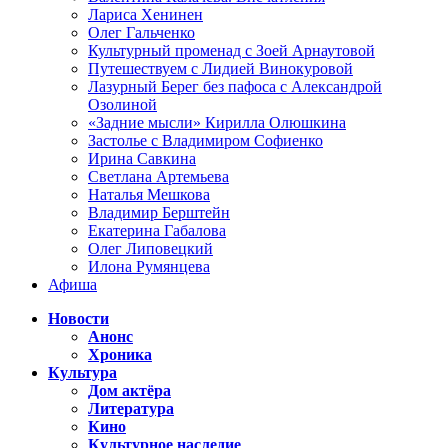
Лариса Хенинен
Олег Гальченко
Культурный променад с Зоей Арнаутовой
Путешествуем с Лидией Винокуровой
Лазурный Берег без пафоса с Александрой
Озолиной
«Задние мысли» Кирилла Олюшкина
Застолье с Владимиром Софиенко
Ирина Савкина
Светлана Артемьева
Наталья Мешкова
Владимир Берштейн
Екатерина Габалова
Олег Липовецкий
Илона Румянцева
Афиша
Новости
Анонс
Хроника
Культура
Дом актёра
Литература
Кино
Культурное наследие