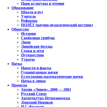
Парк культуры и чтения
Образование
Школа и вуз
Учитель
Реформы
ПОЛЁТ (научно-педагогический вестник)
Общество
История
Свободная трибуна
Люди
Лицейские беседы
Семья и дети
Путешествие
Утраты
Наука
Новости и факты
Гуманитарные науки
Естественно-математические науки
Наука в лицах
Проекты
Архив «Лицея». 2000 — 2003
Русский Север
Архитектура Петрозаводска
Дмитрий Новиков
И.С.Фрадков