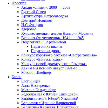
Проекты
Архив «Лицея». 2000 — 2003
Русский Север
Архитектура Петрозаводска
Дмитрий Новиков
И.С.Фрадков
Здоровье
Художественная галерея Дмитрия Москина
Великая Отечественная. 1941 — 1945
Педагогика С. Артемьевой
Педагогика школы
Педагогика двора
Конкурс короткого рассказа «Сестра таланта»
Конкурс «Во весь голос»
Конкурс новой драматургии «Ремарка»
Каким мы помним август 1991-го…
Михаил Швейцер
Блоги
Блог Лицея
Алла Нестеренко
Михаил Гольденберг
Родословная с Юлией Свинцовой
Видоискатель с Юлией Утышевой
Вернисаж с Ириной Ларионовой
Валентина Калачёва. Впечатления