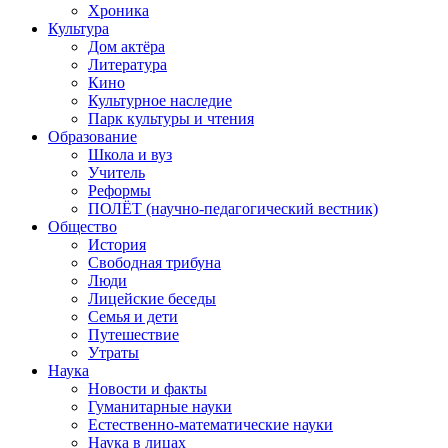
Хроника
Культура
Дом актёра
Литература
Кино
Культурное наследие
Парк культуры и чтения
Образование
Школа и вуз
Учитель
Реформы
ПОЛЁТ (научно-педагогический вестник)
Общество
История
Свободная трибуна
Люди
Лицейские беседы
Семья и дети
Путешествие
Утраты
Наука
Новости и факты
Гуманитарные науки
Естественно-математические науки
Наука в лицах