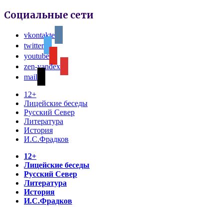
Социальные сети
vkontakte
twitter
youtube
zen-yandex
mail
12+
Лицейские беседы
Русский Север
Литература
История
И.С.Фрадков
12+
Лицейские беседы
Русский Север
Литература
История
И.С.Фрадков