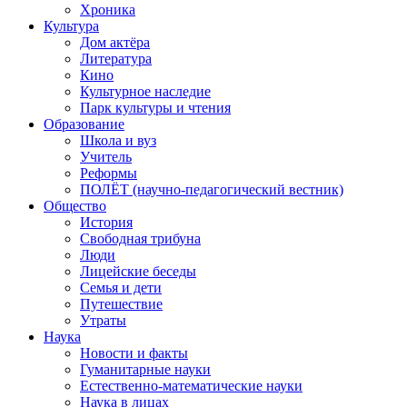
Хроника
Культура
Дом актёра
Литература
Кино
Культурное наследие
Парк культуры и чтения
Образование
Школа и вуз
Учитель
Реформы
ПОЛЁТ (научно-педагогический вестник)
Общество
История
Свободная трибуна
Люди
Лицейские беседы
Семья и дети
Путешествие
Утраты
Наука
Новости и факты
Гуманитарные науки
Естественно-математические науки
Наука в лицах