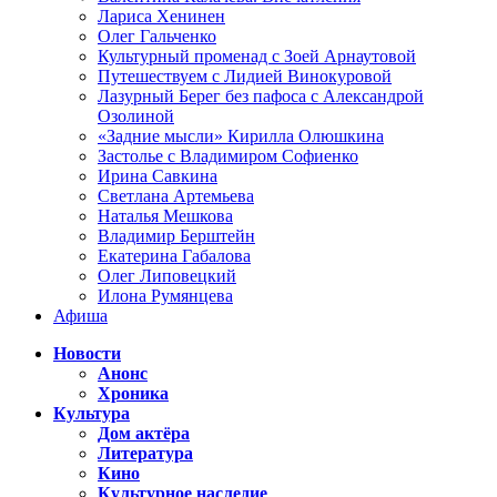
Лариса Хенинен
Олег Гальченко
Культурный променад с Зоей Арнаутовой
Путешествуем с Лидией Винокуровой
Лазурный Берег без пафоса с Александрой
Озолиной
«Задние мысли» Кирилла Олюшкина
Застолье с Владимиром Софиенко
Ирина Савкина
Светлана Артемьева
Наталья Мешкова
Владимир Берштейн
Екатерина Габалова
Олег Липовецкий
Илона Румянцева
Афиша
Новости
Анонс
Хроника
Культура
Дом актёра
Литература
Кино
Культурное наследие