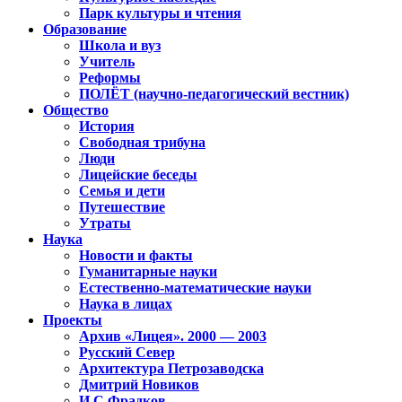
Парк культуры и чтения
Образование
Школа и вуз
Учитель
Реформы
ПОЛЁТ (научно-педагогический вестник)
Общество
История
Свободная трибуна
Люди
Лицейские беседы
Семья и дети
Путешествие
Утраты
Наука
Новости и факты
Гуманитарные науки
Естественно-математические науки
Наука в лицах
Проекты
Архив «Лицея». 2000 — 2003
Русский Север
Архитектура Петрозаводска
Дмитрий Новиков
И.С.Фрадков