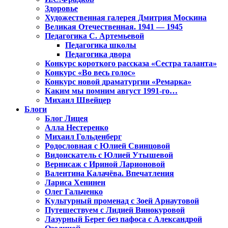
Здоровье
Художественная галерея Дмитрия Москина
Великая Отечественная. 1941 — 1945
Педагогика С. Артемьевой
Педагогика школы
Педагогика двора
Конкурс короткого рассказа «Сестра таланта»
Конкурс «Во весь голос»
Конкурс новой драматургии «Ремарка»
Каким мы помним август 1991-го…
Михаил Швейцер
Блоги
Блог Лицея
Алла Нестеренко
Михаил Гольденберг
Родословная с Юлией Свинцовой
Видоискатель с Юлией Утышевой
Вернисаж с Ириной Ларионовой
Валентина Калачёва. Впечатления
Лариса Хенинен
Олег Гальченко
Культурный променад с Зоей Арнаутовой
Путешествуем с Лидией Винокуровой
Лазурный Берег без пафоса с Александрой