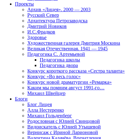
Проекты
Архив «Лицея». 2000 — 2003
Русский Север
Архитектура Петрозаводска
Дмитрий Новиков
И.С.Фрадков
Здоровье
Художественная галерея Дмитрия Москина
Великая Отечественная. 1941 — 1945
Педагогика С. Артемьевой
Педагогика школы
Педагогика двора
Конкурс короткого рассказа «Сестра таланта»
Конкурс «Во весь голос»
Конкурс новой драматургии «Ремарка»
Каким мы помним август 1991-го…
Михаил Швейцер
Блоги
Блог Лицея
Алла Нестеренко
Михаил Гольденберг
Родословная с Юлией Свинцовой
Видоискатель с Юлией Утышевой
Вернисаж с Ириной Ларионовой
Валентина Калачёва. Впечатления