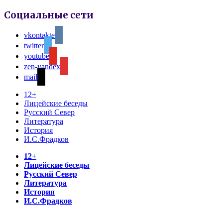
Социальные сети
vkontakte
twitter
youtube
zen-yandex
mail
12+
Лицейские беседы
Русский Север
Литература
История
И.С.Фрадков
12+
Лицейские беседы
Русский Север
Литература
История
И.С.Фрадков