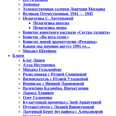
Здоровье
Художественная галерея Дмитрия Москина
Великая Отечественная. 1941 — 1945
Педагогика С. Артемьевой
Педагогика школы
Педагогика двора
Конкурс короткого рассказа «Сестра таланта»
Конкурс «Во весь голос»
Конкурс новой драматургии «Ремарка»
Каким мы помним август 1991-го…
Михаил Швейцер
Блоги
Блог Лицея
Алла Нестеренко
Михаил Гольденберг
Родословная с Юлией Свинцовой
Видоискатель с Юлией Утышевой
Вернисаж с Ириной Ларионовой
Валентина Калачёва. Впечатления
Лариса Хенинен
Олег Гальченко
Культурный променад с Зоей Арнаутовой
Путешествуем с Лидией Винокуровой
Лазурный Берег без пафоса с Александрой