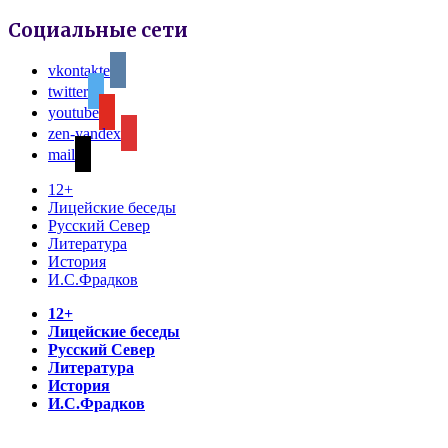
Социальные сети
vkontakte
twitter
youtube
zen-yandex
mail
12+
Лицейские беседы
Русский Север
Литература
История
И.С.Фрадков
12+
Лицейские беседы
Русский Север
Литература
История
И.С.Фрадков