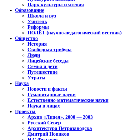
Парк культуры и чтения
Образование
Школа и вуз
Учитель
Реформы
ПОЛЁТ (научно-педагогический вестник)
Общество
История
Свободная трибуна
Люди
Лицейские беседы
Семья и дети
Путешествие
Утраты
Наука
Новости и факты
Гуманитарные науки
Естественно-математические науки
Наука в лицах
Проекты
Архив «Лицея». 2000 — 2003
Русский Север
Архитектура Петрозаводска
Дмитрий Новиков
И.С.Фрадков