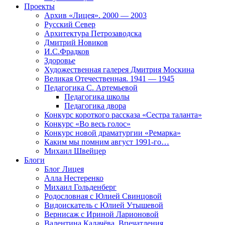
Проекты
Архив «Лицея». 2000 — 2003
Русский Север
Архитектура Петрозаводска
Дмитрий Новиков
И.С.Фрадков
Здоровье
Художественная галерея Дмитрия Москина
Великая Отечественная. 1941 — 1945
Педагогика С. Артемьевой
Педагогика школы
Педагогика двора
Конкурс короткого рассказа «Сестра таланта»
Конкурс «Во весь голос»
Конкурс новой драматургии «Ремарка»
Каким мы помним август 1991-го…
Михаил Швейцер
Блоги
Блог Лицея
Алла Нестеренко
Михаил Гольденберг
Родословная с Юлией Свинцовой
Видоискатель с Юлией Утышевой
Вернисаж с Ириной Ларионовой
Валентина Калачёва. Впечатления