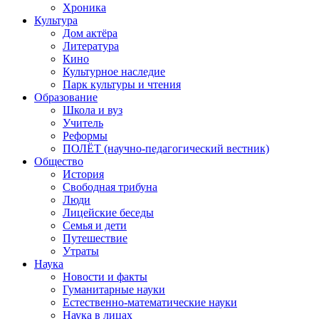
Хроника
Культура
Дом актёра
Литература
Кино
Культурное наследие
Парк культуры и чтения
Образование
Школа и вуз
Учитель
Реформы
ПОЛЁТ (научно-педагогический вестник)
Общество
История
Свободная трибуна
Люди
Лицейские беседы
Семья и дети
Путешествие
Утраты
Наука
Новости и факты
Гуманитарные науки
Естественно-математические науки
Наука в лицах