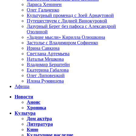
Лариса Хенинен
Олег Гальченко
Культурный променад с Зоей Арнаутовой
Путешествуем с Лидией Винокуровой
Лазурный Берег без пафоса с Александрой
Озолиной
«Задние мысли» Кирилла Олюшкина
Застолье с Владимиром Софиенко
Ирина Савкина
Светлана Артемьева
Наталья Мешкова
Владимир Берштейн
Екатерина Габалова
Олег Липовецкий
Илона Румянцева
Афиша
Новости
Анонс
Хроника
Культура
Дом актёра
Литература
Кино
Культурное наследие