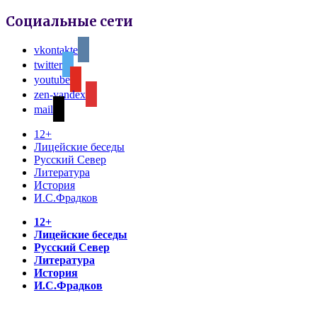
Социальные сети
vkontakte
twitter
youtube
zen-yandex
mail
12+
Лицейские беседы
Русский Север
Литература
История
И.С.Фрадков
12+
Лицейские беседы
Русский Север
Литература
История
И.С.Фрадков