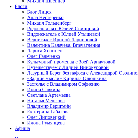
Михаил Швейцер
Блоги
Блог Лицея
Алла Нестеренко
Михаил Гольденберг
Родословная с Юлией Свинцовой
Видоискатель с Юлией Утышевой
Вернисаж с Ириной Ларионовой
Валентина Калачёва. Впечатления
Лариса Хенинен
Олег Гальченко
Культурный променад с Зоей Арнаутовой
Путешествуем с Лидией Винокуровой
Лазурный Берег без пафоса с Александрой Озолино
«Задние мысли» Кирилла Олюшкина
Застолье с Владимиром Софиенко
Ирина Савкина
Светлана Артемьева
Наталья Мешкова
Владимир Берштейн
Екатерина Габалова
Олег Липовецкий
Илона Румянцева
Афиша