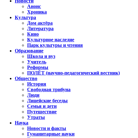
Новости
Анонс
Хроника
Культура
Дом актёра
Литература
Кино
Культурное наследие
Парк культуры и чтения
Образование
Школа и вуз
Учитель
Реформы
ПОЛЁТ (научно-педагогический вестник)
Общество
История
Свободная трибуна
Люди
Лицейские беседы
Семья и дети
Путешествие
Утраты
Наука
Новости и факты
Гуманитарные науки