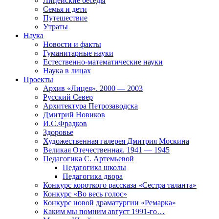
Лицейские беседы
Семья и дети
Путешествие
Утраты
Наука
Новости и факты
Гуманитарные науки
Естественно-математические науки
Наука в лицах
Проекты
Архив «Лицея». 2000 — 2003
Русский Север
Архитектура Петрозаводска
Дмитрий Новиков
И.С.Фрадков
Здоровье
Художественная галерея Дмитрия Москина
Великая Отечественная. 1941 — 1945
Педагогика С. Артемьевой
Педагогика школы
Педагогика двора
Конкурс короткого рассказа «Сестра таланта»
Конкурс «Во весь голос»
Конкурс новой драматургии «Ремарка»
Каким мы помним август 1991-го…