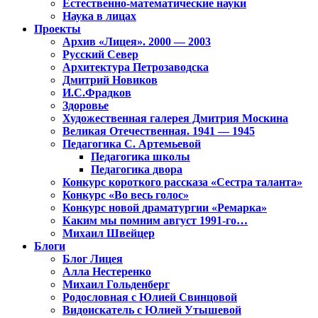
Естественно-математические науки
Наука в лицах
Проекты
Архив «Лицея». 2000 — 2003
Русский Север
Архитектура Петрозаводска
Дмитрий Новиков
И.С.Фрадков
Здоровье
Художественная галерея Дмитрия Москина
Великая Отечественная. 1941 — 1945
Педагогика С. Артемьевой
Педагогика школы
Педагогика двора
Конкурс короткого рассказа «Сестра таланта»
Конкурс «Во весь голос»
Конкурс новой драматургии «Ремарка»
Каким мы помним август 1991-го…
Михаил Швейцер
Блоги
Блог Лицея
Алла Нестеренко
Михаил Гольденберг
Родословная с Юлией Свинцовой
Видоискатель с Юлией Утышевой