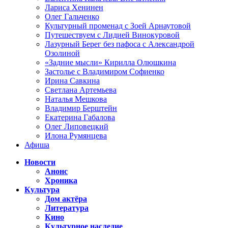
Лариса Хенинен
Олег Гальченко
Культурный променад с Зоей Арнаутовой
Путешествуем с Лидией Винокуровой
Лазурный Берег без пафоса с Александрой
Озолиной
«Задние мысли» Кирилла Олюшкина
Застолье с Владимиром Софиенко
Ирина Савкина
Светлана Артемьева
Наталья Мешкова
Владимир Берштейн
Екатерина Габалова
Олег Липовецкий
Илона Румянцева
Афиша
Новости
Анонс
Хроника
Культура
Дом актёра
Литература
Кино
Культурное наследие