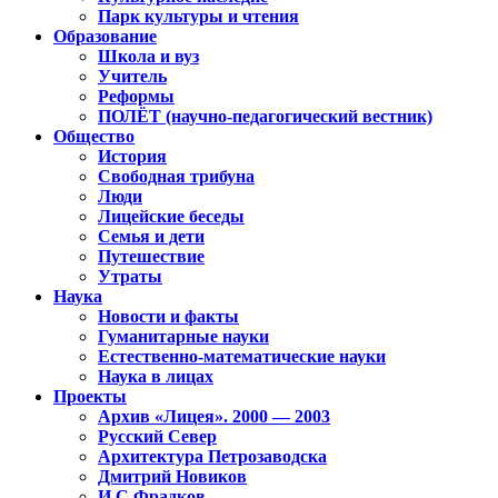
Парк культуры и чтения
Образование
Школа и вуз
Учитель
Реформы
ПОЛЁТ (научно-педагогический вестник)
Общество
История
Свободная трибуна
Люди
Лицейские беседы
Семья и дети
Путешествие
Утраты
Наука
Новости и факты
Гуманитарные науки
Естественно-математические науки
Наука в лицах
Проекты
Архив «Лицея». 2000 — 2003
Русский Север
Архитектура Петрозаводска
Дмитрий Новиков
И.С.Фрадков