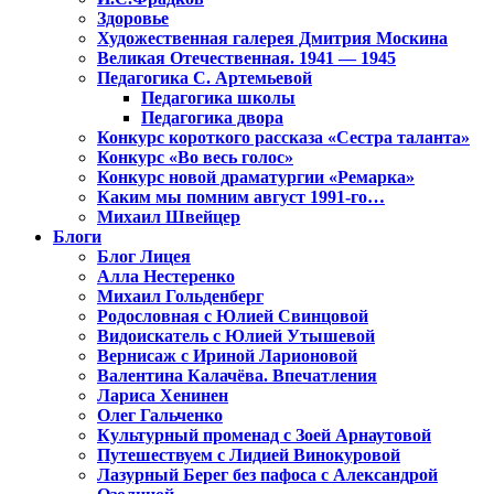
Здоровье
Художественная галерея Дмитрия Москина
Великая Отечественная. 1941 — 1945
Педагогика С. Артемьевой
Педагогика школы
Педагогика двора
Конкурс короткого рассказа «Сестра таланта»
Конкурс «Во весь голос»
Конкурс новой драматургии «Ремарка»
Каким мы помним август 1991-го…
Михаил Швейцер
Блоги
Блог Лицея
Алла Нестеренко
Михаил Гольденберг
Родословная с Юлией Свинцовой
Видоискатель с Юлией Утышевой
Вернисаж с Ириной Ларионовой
Валентина Калачёва. Впечатления
Лариса Хенинен
Олег Гальченко
Культурный променад с Зоей Арнаутовой
Путешествуем с Лидией Винокуровой
Лазурный Берег без пафоса с Александрой