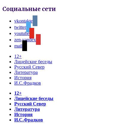
Социальные сети
vkontakte
twitter
youtube
zen-yandex
mail
12+
Лицейские беседы
Русский Север
Литература
История
И.С.Фрадков
12+
Лицейские беседы
Русский Север
Литература
История
И.С.Фрадков