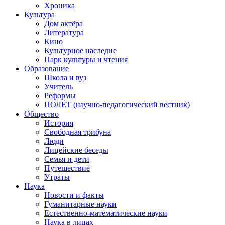
Хроника
Культура
Дом актёра
Литература
Кино
Культурное наследие
Парк культуры и чтения
Образование
Школа и вуз
Учитель
Реформы
ПОЛЁТ (научно-педагогический вестник)
Общество
История
Свободная трибуна
Люди
Лицейские беседы
Семья и дети
Путешествие
Утраты
Наука
Новости и факты
Гуманитарные науки
Естественно-математические науки
Наука в лицах