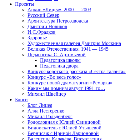
Проекты
Архив «Лицея». 2000 — 2003
Русский Север
Архитектура Петрозаводска
Дмитрий Новиков
И.С.Фрадков
Здоровье
Художественная галерея Дмитрия Москина
Великая Отечественная. 1941 — 1945
Педагогика С. Артемьевой
Педагогика школы
Педагогика двора
Конкурс короткого рассказа «Сестра таланта»
Конкурс «Во весь голос»
Конкурс новой драматургии «Ремарка»
Каким мы помним август 1991-го…
Михаил Швейцер
Блоги
Блог Лицея
Алла Нестеренко
Михаил Гольденберг
Родословная с Юлией Свинцовой
Видоискатель с Юлией Утышевой
Вернисаж с Ириной Ларионовой
Валентина Калачёва. Впечатления