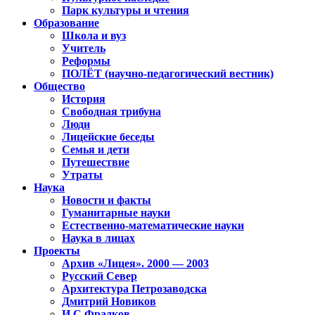
Парк культуры и чтения
Образование
Школа и вуз
Учитель
Реформы
ПОЛЁТ (научно-педагогический вестник)
Общество
История
Свободная трибуна
Люди
Лицейские беседы
Семья и дети
Путешествие
Утраты
Наука
Новости и факты
Гуманитарные науки
Естественно-математические науки
Наука в лицах
Проекты
Архив «Лицея». 2000 — 2003
Русский Север
Архитектура Петрозаводска
Дмитрий Новиков
И.С.Фрадков