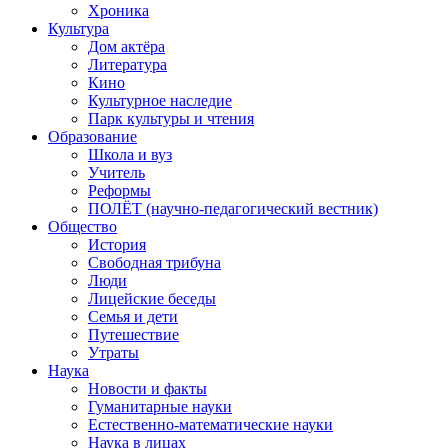
Хроника
Культура
Дом актёра
Литература
Кино
Культурное наследие
Парк культуры и чтения
Образование
Школа и вуз
Учитель
Реформы
ПОЛЁТ (научно-педагогический вестник)
Общество
История
Свободная трибуна
Люди
Лицейские беседы
Семья и дети
Путешествие
Утраты
Наука
Новости и факты
Гуманитарные науки
Естественно-математические науки
Наука в лицах