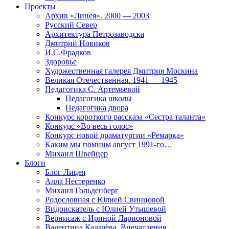
Проекты
Архив «Лицея». 2000 — 2003
Русский Север
Архитектура Петрозаводска
Дмитрий Новиков
И.С.Фрадков
Здоровье
Художественная галерея Дмитрия Москина
Великая Отечественная. 1941 — 1945
Педагогика С. Артемьевой
Педагогика школы
Педагогика двора
Конкурс короткого рассказа «Сестра таланта»
Конкурс «Во весь голос»
Конкурс новой драматургии «Ремарка»
Каким мы помним август 1991-го…
Михаил Швейцер
Блоги
Блог Лицея
Алла Нестеренко
Михаил Гольденберг
Родословная с Юлией Свинцовой
Видоискатель с Юлией Утышевой
Вернисаж с Ириной Ларионовой
Валентина Калачёва. Впечатления