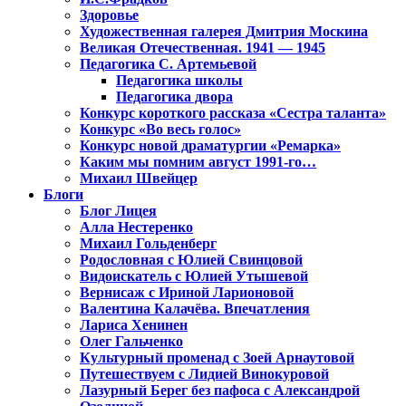
Здоровье
Художественная галерея Дмитрия Москина
Великая Отечественная. 1941 — 1945
Педагогика С. Артемьевой
Педагогика школы
Педагогика двора
Конкурс короткого рассказа «Сестра таланта»
Конкурс «Во весь голос»
Конкурс новой драматургии «Ремарка»
Каким мы помним август 1991-го…
Михаил Швейцер
Блоги
Блог Лицея
Алла Нестеренко
Михаил Гольденберг
Родословная с Юлией Свинцовой
Видоискатель с Юлией Утышевой
Вернисаж с Ириной Ларионовой
Валентина Калачёва. Впечатления
Лариса Хенинен
Олег Гальченко
Культурный променад с Зоей Арнаутовой
Путешествуем с Лидией Винокуровой
Лазурный Берег без пафоса с Александрой