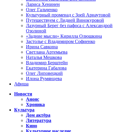
Лариса Хенинен
Олег Гальченко
Культурный променад с Зоей Арнаутовой
Путешествуем с Лидией Винокуровой
Лазурный Берег без пафоса с Александрой
Озолиной
«Задние мысли» Кирилла Олюшкина
Застолье с Владимиром Софиенко
Ирина Савкина
Светлана Артемьева
Наталья Мешкова
Владимир Берштейн
Екатерина Габалова
Олег Липовецкий
Илона Румянцева
Афиша
Новости
Анонс
Хроника
Культура
Дом актёра
Литература
Кино
Культурное наследие