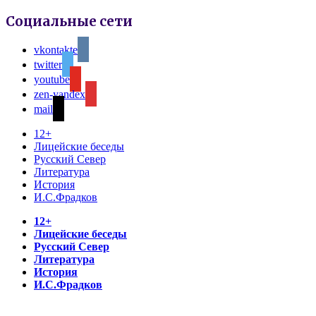
Социальные сети
vkontakte
twitter
youtube
zen-yandex
mail
12+
Лицейские беседы
Русский Север
Литература
История
И.С.Фрадков
12+
Лицейские беседы
Русский Север
Литература
История
И.С.Фрадков