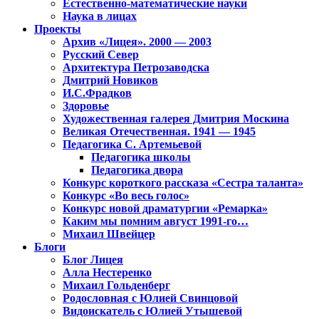
Естественно-математические науки
Наука в лицах
Проекты
Архив «Лицея». 2000 — 2003
Русский Север
Архитектура Петрозаводска
Дмитрий Новиков
И.С.Фрадков
Здоровье
Художественная галерея Дмитрия Москина
Великая Отечественная. 1941 — 1945
Педагогика С. Артемьевой
Педагогика школы
Педагогика двора
Конкурс короткого рассказа «Сестра таланта»
Конкурс «Во весь голос»
Конкурс новой драматургии «Ремарка»
Каким мы помним август 1991-го…
Михаил Швейцер
Блоги
Блог Лицея
Алла Нестеренко
Михаил Гольденберг
Родословная с Юлией Свинцовой
Видоискатель с Юлией Утышевой