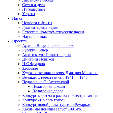
Лицейские беседы
Семья и дети
Путешествие
Утраты
Наука
Новости и факты
Гуманитарные науки
Естественно-математические науки
Наука в лицах
Проекты
Архив «Лицея». 2000 — 2003
Русский Север
Архитектура Петрозаводска
Дмитрий Новиков
И.С.Фрадков
Здоровье
Художественная галерея Дмитрия Москина
Великая Отечественная. 1941 — 1945
Педагогика С. Артемьевой
Педагогика школы
Педагогика двора
Конкурс короткого рассказа «Сестра таланта»
Конкурс «Во весь голос»
Конкурс новой драматургии «Ремарка»
Каким мы помним август 1991-го…