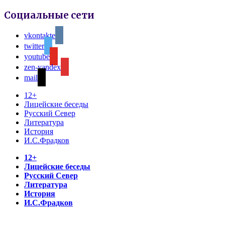
Социальные сети
vkontakte
twitter
youtube
zen-yandex
mail
12+
Лицейские беседы
Русский Север
Литература
История
И.С.Фрадков
12+
Лицейские беседы
Русский Север
Литература
История
И.С.Фрадков