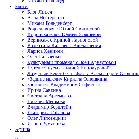
Михаил Швейцер
Блоги
Блог Лицея
Алла Нестеренко
Михаил Гольденберг
Родословная с Юлией Свинцовой
Видоискатель с Юлией Утышевой
Вернисаж с Ириной Ларионовой
Валентина Калачёва. Впечатления
Лариса Хенинен
Олег Гальченко
Культурный променад с Зоей Арнаутовой
Путешествуем с Лидией Винокуровой
Лазурный Берег без пафоса с Александрой Озолино
«Задние мысли» Кирилла Олюшкина
Застолье с Владимиром Софиенко
Ирина Савкина
Светлана Артемьева
Наталья Мешкова
Владимир Берштейн
Екатерина Габалова
Олег Липовецкий
Илона Румянцева
Афиша