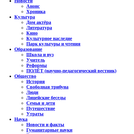
Новости
Анонс
Хроника
Культура
Дом актёра
Литература
Кино
Культурное наследие
Парк культуры и чтения
Образование
Школа и вуз
Учитель
Реформы
ПОЛЁТ (научно-педагогический вестник)
Общество
История
Свободная трибуна
Люди
Лицейские беседы
Семья и дети
Путешествие
Утраты
Наука
Новости и факты
Гуманитарные науки