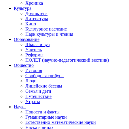
Хроника
Культура
Дом актёра
Литература
Кино
Культурное наследие
Парк культуры и чтения
Образование
Школа и вуз
Учитель
Реформы
ПОЛЁТ (научно-педагогический вестник)
Общество
История
Свободная трибуна
Люди
Лицейские беседы
Семья и дети
Путешествие
Утраты
Наука
Новости и факты
Гуманитарные науки
Естественно-математические науки
Наука в лицах