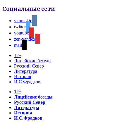
Социальные сети
vkontakte
twitter
youtube
zen-yandex
mail
12+
Лицейские беседы
Русский Север
Литература
История
И.С.Фрадков
12+
Лицейские беседы
Русский Север
Литература
История
И.С.Фрадков