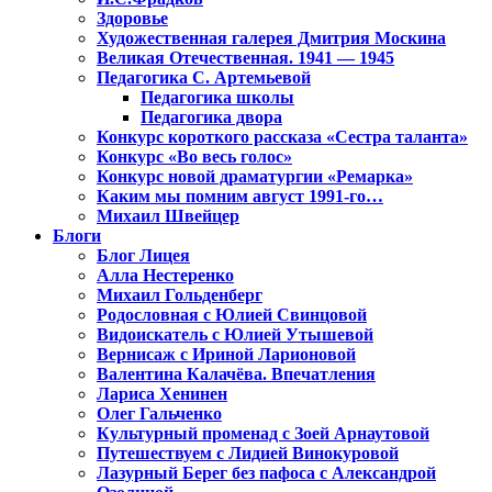
Здоровье
Художественная галерея Дмитрия Москина
Великая Отечественная. 1941 — 1945
Педагогика С. Артемьевой
Педагогика школы
Педагогика двора
Конкурс короткого рассказа «Сестра таланта»
Конкурс «Во весь голос»
Конкурс новой драматургии «Ремарка»
Каким мы помним август 1991-го…
Михаил Швейцер
Блоги
Блог Лицея
Алла Нестеренко
Михаил Гольденберг
Родословная с Юлией Свинцовой
Видоискатель с Юлией Утышевой
Вернисаж с Ириной Ларионовой
Валентина Калачёва. Впечатления
Лариса Хенинен
Олег Гальченко
Культурный променад с Зоей Арнаутовой
Путешествуем с Лидией Винокуровой
Лазурный Берег без пафоса с Александрой