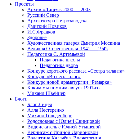
Проекты
Архив «Лицея». 2000 — 2003
Русский Север
Архитектура Петрозаводска
Дмитрий Новиков
И.С.Фрадков
Здоровье
Художественная галерея Дмитрия Москина
Великая Отечественная. 1941 — 1945
Педагогика С. Артемьевой
Педагогика школы
Педагогика двора
Конкурс короткого рассказа «Сестра таланта»
Конкурс «Во весь голос»
Конкурс новой драматургии «Ремарка»
Каким мы помним август 1991-го…
Михаил Швейцер
Блоги
Блог Лицея
Алла Нестеренко
Михаил Гольденберг
Родословная с Юлией Свинцовой
Видоискатель с Юлией Утышевой
Вернисаж с Ириной Ларионовой
Валентина Калачёва. Впечатления