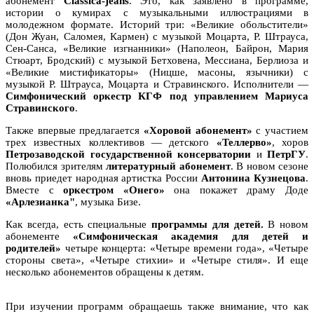
абонемент
Classica-jeans
. Это, как заявлено в программе,
истории о кумирах с музыкальными иллюстрациями в
молодежном формате. Историй три: «Великие обольстители»
(Дон Жуан, Саломея, Кармен) с музыкой Моцарта, Р. Штрауса,
Сен-Санса, «Великие изгнанники» (Наполеон, Байрон, Мария
Стюарт, Бродский) с музыкой Бетховена, Мессиана, Берлиоза и
«Великие мистификаторы» (Ницше, масоны, язычники) с
музыкой Р. Штрауса, Моцарта и Стравинского. Исполнители —
Симфонический оркестр КГФ под управлением Мариуса
Стравинского
.
Также впервые предлагается
«Хоровой абонемент»
с участием
трех известных коллективов — детского
«Теллерво»
, хоров
Петрозаводской государственной консерватории
и
ПетрГУ
.
Полюбился зрителям
литературный абонемен
т
. В новом сезоне
вновь приедет народная артистка России
Антонина Кузнецова
.
Вместе с
оркестром «Онего»
она покажет драму Доде
«Арлезианка"
, музыка Бизе.
Как всегда, есть специальные
программы для детей.
В новом
абонементе
«Симфоническая академия для детей и
родителей»
четыре концерта: «Четыре времени года», «Четыре
стороны света», «Четыре стихии» и «Четыре стиля». И еще
несколько абонементов обращены к детям.
При изучении программ обращаешь также внимание, что как