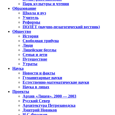
Парк культуры и чтения
Образование
Школа и вуз
Учитель
Реформы
ПОЛЁТ (научно-педагогический вестник)
Общество
История
Свободная трибуна
Люди
Лицейские беседы
Семья и дети
Путешествие
Утраты
Наука
Новости и факты
Гуманитарные науки
Естественно-математические науки
Наука в лицах
Проекты
Архив «Лицея». 2000 — 2003
Русский Север
Архитектура Петрозаводска
Дмитрий Новиков
И.С.Фрадков