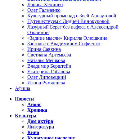
Лариса Хенинен
Олег Гальченко
Культурный променад с Зоей Арнаутовой
Путешествуем с Лидией Винокуровой
Лазурный Берег без пафоса с Александрой
Озолиной
«Задние мысли» Кирилла Олюшкина
Застолье с Владимиром Софиенко
Ирина Савкина
Светлана Артемьева
Наталья Мешкова
Владимир Берштейн
Екатерина Габалова
Олег Липовецкий
Илона Румянцева
Афиша
Новости
Анонс
Хроника
Культура
Дом актёра
Литература
Кино
Культурное наследие