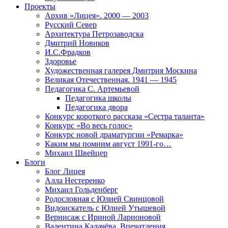
Проекты
Архив «Лицея». 2000 — 2003
Русский Север
Архитектура Петрозаводска
Дмитрий Новиков
И.С.Фрадков
Здоровье
Художественная галерея Дмитрия Москина
Великая Отечественная. 1941 — 1945
Педагогика С. Артемьевой
Педагогика школы
Педагогика двора
Конкурс короткого рассказа «Сестра таланта»
Конкурс «Во весь голос»
Конкурс новой драматургии «Ремарка»
Каким мы помним август 1991-го…
Михаил Швейцер
Блоги
Блог Лицея
Алла Нестеренко
Михаил Гольденберг
Родословная с Юлией Свинцовой
Видоискатель с Юлией Утышевой
Вернисаж с Ириной Ларионовой
Валентина Калачёва. Впечатления