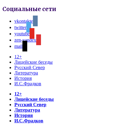
Социальные сети
vkontakte
twitter
youtube
zen-yandex
mail
12+
Лицейские беседы
Русский Север
Литература
История
И.С.Фрадков
12+
Лицейские беседы
Русский Север
Литература
История
И.С.Фрадков