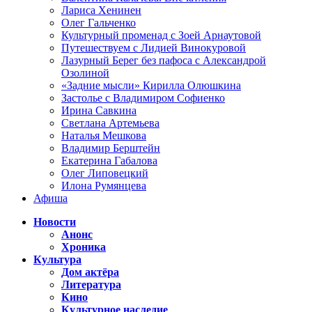
Лариса Хенинен
Олег Гальченко
Культурный променад с Зоей Арнаутовой
Путешествуем с Лидией Винокуровой
Лазурный Берег без пафоса с Александрой
Озолиной
«Задние мысли» Кирилла Олюшкина
Застолье с Владимиром Софиенко
Ирина Савкина
Светлана Артемьева
Наталья Мешкова
Владимир Берштейн
Екатерина Габалова
Олег Липовецкий
Илона Румянцева
Афиша
Новости
Анонс
Хроника
Культура
Дом актёра
Литература
Кино
Культурное наследие