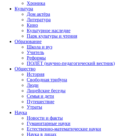
Хроника
Культура
Дом актёра
Литература
Кино
Культурное наследие
Парк культуры и чтения
Образование
Школа и вуз
Учитель
Реформы
ПОЛЁТ (научно-педагогический вестник)
Общество
История
Свободная трибуна
Люди
Лицейские беседы
Семья и дети
Путешествие
Утраты
Наука
Новости и факты
Гуманитарные науки
Естественно-математические науки
Наука в лицах