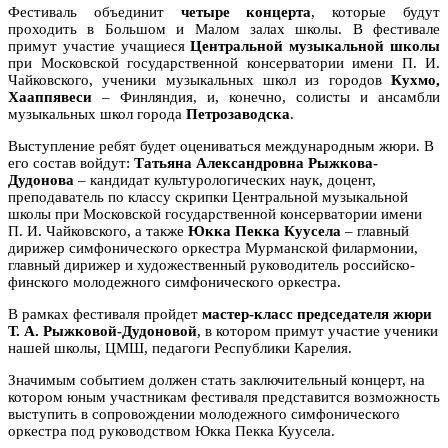
Фестиваль объединит
четыре концерта
, которые будут
проходить в Большом и Малом залах школы. В фестивале
примут участие учащиеся
Центральной музыкальной школы
при Московской государственной консерватории имени П. И.
Чайковского, ученики музыкальных школ из городов
Кухмо,
Хааппявеси
– Финляндия, и, конечно, солисты и ансамбли
музыкальных школ города
Петрозаводска
.
Выступление ребят будет оцениваться международным жюри. В
его состав войдут:
Татьяна Александровна Рыжкова-
Дудонова
– кандидат культурологических наук, доцент,
преподаватель по классу скрипки Центральной музыкальной
школы при Московской государственной консерватории имени
П. И. Чайковского, а также
Юкка Пекка Куусела
– главный
дирижер симфонического оркестра Мурманской филармонии,
главный дирижер и художественный руководитель российско-
финского молодежного симфонического оркестра.
В рамках фестиваля пройдет
мастер-класс председателя жюри
Т. А. Рыжковой-Дудоновой
, в котором примут участие ученики
нашей школы, ЦМШ, педагоги Республики Карелия.
Значимым событием должен стать заключительный концерт, на
котором юным участникам фестиваля представится возможность
выступить в сопровождении молодежного симфонического
оркестра под руководством Юкка Пекка Куусела.