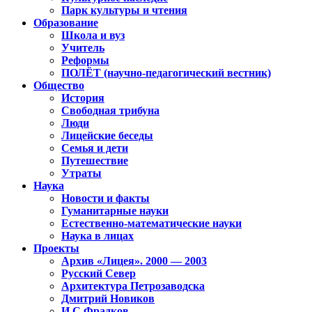
Парк культуры и чтения
Образование
Школа и вуз
Учитель
Реформы
ПОЛЁТ (научно-педагогический вестник)
Общество
История
Свободная трибуна
Люди
Лицейские беседы
Семья и дети
Путешествие
Утраты
Наука
Новости и факты
Гуманитарные науки
Естественно-математические науки
Наука в лицах
Проекты
Архив «Лицея». 2000 — 2003
Русский Север
Архитектура Петрозаводска
Дмитрий Новиков
И.С.Фрадков