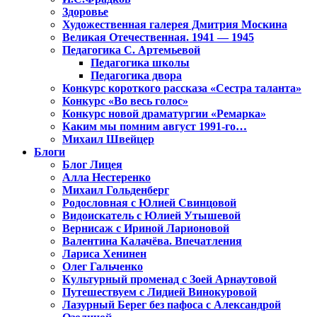
Здоровье
Художественная галерея Дмитрия Москина
Великая Отечественная. 1941 — 1945
Педагогика С. Артемьевой
Педагогика школы
Педагогика двора
Конкурс короткого рассказа «Сестра таланта»
Конкурс «Во весь голос»
Конкурс новой драматургии «Ремарка»
Каким мы помним август 1991-го…
Михаил Швейцер
Блоги
Блог Лицея
Алла Нестеренко
Михаил Гольденберг
Родословная с Юлией Свинцовой
Видоискатель с Юлией Утышевой
Вернисаж с Ириной Ларионовой
Валентина Калачёва. Впечатления
Лариса Хенинен
Олег Гальченко
Культурный променад с Зоей Арнаутовой
Путешествуем с Лидией Винокуровой
Лазурный Берег без пафоса с Александрой