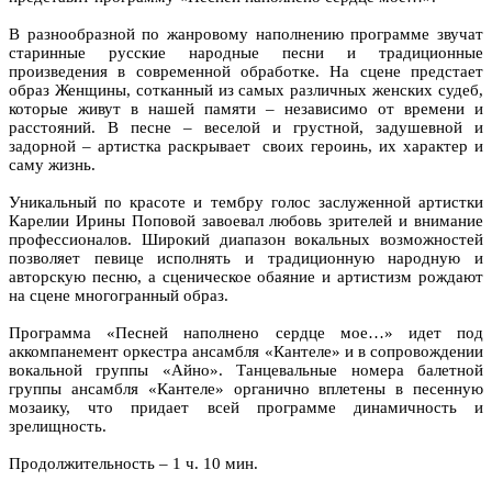
В разнообразной по жанровому наполнению программе звучат
старинные русские народные песни и традиционные
произведения в современной обработке. На сцене предстает
образ Женщины, сотканный из самых различных женских судеб,
которые живут в нашей памяти – независимо от времени и
расстояний. В песне – веселой и грустной, задушевной и
задорной – артистка раскрывает своих героинь, их характер и
саму жизнь.
Уникальный по красоте и тембру голос заслуженной артистки
Карелии Ирины Поповой завоевал любовь зрителей и внимание
профессионалов. Широкий диапазон вокальных возможностей
позволяет певице исполнять и традиционную народную и
авторскую песню, а сценическое обаяние и артистизм рождают
на сцене многогранный образ.
Программа «Песней наполнено сердце мое…» идет под
аккомпанемент оркестра ансамбля «Кантеле» и в сопровождении
вокальной группы «Айно». Танцевальные номера балетной
группы ансамбля «Кантеле» органично вплетены в песенную
мозаику, что придает всей программе динамичность и
зрелищность.
Продолжительность – 1 ч. 10 мин.