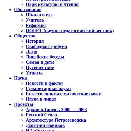
Парк культуры и чтения
Образование
Школа и вуз
Учитель
Реформы
ПОЛЁТ (научно-педагогический вестник)
Общество
История
Свободная трибуна
Люди
Лицейские беседы
Семья и дети
Путешествие
Утраты
Наука
Новости и факты
Гуманитарные науки
Естественно-математические науки
Наука в лицах
Проекты
Архив «Лицея». 2000 — 2003
Русский Север
Архитектура Петрозаводска
Дмитрий Новиков
И.С.Фрадков