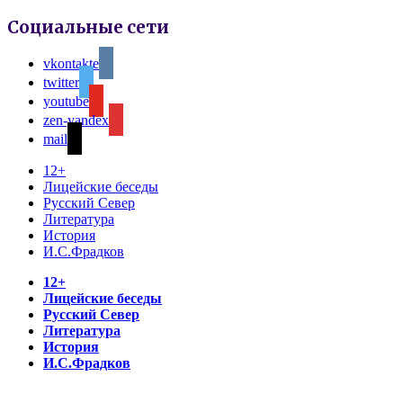
Социальные сети
vkontakte
twitter
youtube
zen-yandex
mail
12+
Лицейские беседы
Русский Север
Литература
История
И.С.Фрадков
12+
Лицейские беседы
Русский Север
Литература
История
И.С.Фрадков