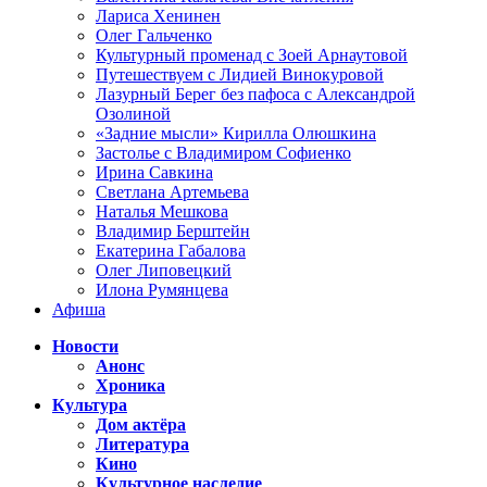
Лариса Хенинен
Олег Гальченко
Культурный променад с Зоей Арнаутовой
Путешествуем с Лидией Винокуровой
Лазурный Берег без пафоса с Александрой
Озолиной
«Задние мысли» Кирилла Олюшкина
Застолье с Владимиром Софиенко
Ирина Савкина
Светлана Артемьева
Наталья Мешкова
Владимир Берштейн
Екатерина Габалова
Олег Липовецкий
Илона Румянцева
Афиша
Новости
Анонс
Хроника
Культура
Дом актёра
Литература
Кино
Культурное наследие