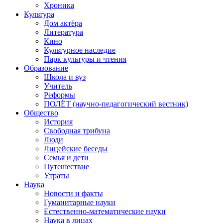
Хроника
Культура
Дом актёра
Литература
Кино
Культурное наследие
Парк культуры и чтения
Образование
Школа и вуз
Учитель
Реформы
ПОЛЁТ (научно-педагогический вестник)
Общество
История
Свободная трибуна
Люди
Лицейские беседы
Семья и дети
Путешествие
Утраты
Наука
Новости и факты
Гуманитарные науки
Естественно-математические науки
Наука в лицах