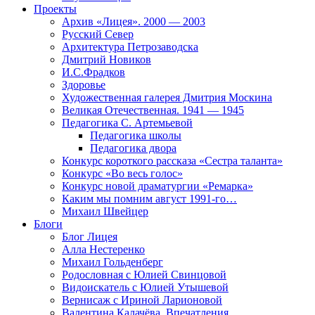
Проекты
Архив «Лицея». 2000 — 2003
Русский Север
Архитектура Петрозаводска
Дмитрий Новиков
И.С.Фрадков
Здоровье
Художественная галерея Дмитрия Москина
Великая Отечественная. 1941 — 1945
Педагогика С. Артемьевой
Педагогика школы
Педагогика двора
Конкурс короткого рассказа «Сестра таланта»
Конкурс «Во весь голос»
Конкурс новой драматургии «Ремарка»
Каким мы помним август 1991-го…
Михаил Швейцер
Блоги
Блог Лицея
Алла Нестеренко
Михаил Гольденберг
Родословная с Юлией Свинцовой
Видоискатель с Юлией Утышевой
Вернисаж с Ириной Ларионовой
Валентина Калачёва. Впечатления