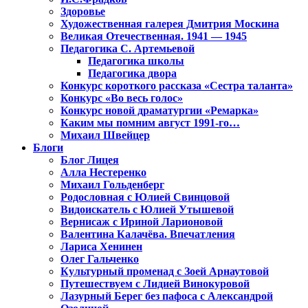
Здоровье
Художественная галерея Дмитрия Москина
Великая Отечественная. 1941 — 1945
Педагогика С. Артемьевой
Педагогика школы
Педагогика двора
Конкурс короткого рассказа «Сестра таланта»
Конкурс «Во весь голос»
Конкурс новой драматургии «Ремарка»
Каким мы помним август 1991-го…
Михаил Швейцер
Блоги
Блог Лицея
Алла Нестеренко
Михаил Гольденберг
Родословная с Юлией Свинцовой
Видоискатель с Юлией Утышевой
Вернисаж с Ириной Ларионовой
Валентина Калачёва. Впечатления
Лариса Хенинен
Олег Гальченко
Культурный променад с Зоей Арнаутовой
Путешествуем с Лидией Винокуровой
Лазурный Берег без пафоса с Александрой