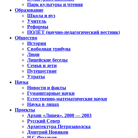
Парк культуры и чтения
Образование
Школа и вуз
Учитель
Реформы
ПОЛЁТ (научно-педагогический вестник)
Общество
История
Свободная трибуна
Люди
Лицейские беседы
Семья и дети
Путешествие
Утраты
Наука
Новости и факты
Гуманитарные науки
Естественно-математические науки
Наука в лицах
Проекты
Архив «Лицея». 2000 — 2003
Русский Север
Архитектура Петрозаводска
Дмитрий Новиков
И.С.Фрадков