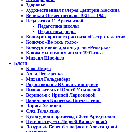
Здоровье
Художественная галерея Дмитрия Москина
Великая Отечественная. 1941 — 1945
Педагогика С. Артемьевой
Педагогика школы
Педагогика двора
Конкурс короткого рассказа «Сестра таланта»
Конкурс «Во весь голос»
Конкурс новой драматургии «Ремарка»
Каким мы помним август 1991-го…
Михаил Швейцер
Блоги
Блог Лицея
Алла Нестеренко
Михаил Гольденберг
Родословная с Юлией Свинцовой
Видоискатель с Юлией Утышевой
Вернисаж с Ириной Ларионовой
Валентина Калачёва. Впечатления
Лариса Хенинен
Олег Гальченко
Культурный променад с Зоей Арнаутовой
Путешествуем с Лидией Винокуровой
Лазурный Берег без пафоса с Александрой