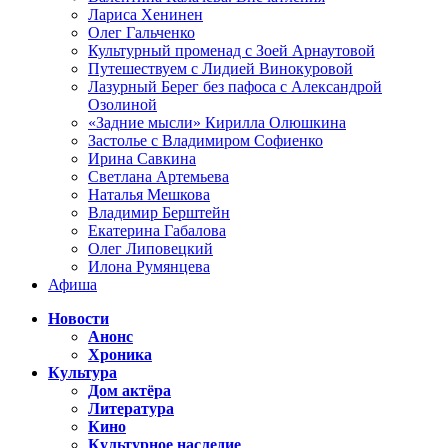
Лариса Хенинен
Олег Гальченко
Культурный променад с Зоей Арнаутовой
Путешествуем с Лидией Винокуровой
Лазурный Берег без пафоса с Александрой
Озолиной
«Задние мысли» Кирилла Олюшкина
Застолье с Владимиром Софиенко
Ирина Савкина
Светлана Артемьева
Наталья Мешкова
Владимир Берштейн
Екатерина Габалова
Олег Липовецкий
Илона Румянцева
Афиша
Новости
Анонс
Хроника
Культура
Дом актёра
Литература
Кино
Культурное наследие