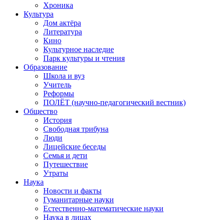
Хроника
Культура
Дом актёра
Литература
Кино
Культурное наследие
Парк культуры и чтения
Образование
Школа и вуз
Учитель
Реформы
ПОЛЁТ (научно-педагогический вестник)
Общество
История
Свободная трибуна
Люди
Лицейские беседы
Семья и дети
Путешествие
Утраты
Наука
Новости и факты
Гуманитарные науки
Естественно-математические науки
Наука в лицах