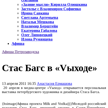
Озолиной
«Задние мысли» Кирилла Олюшкина
Застолье с Владимиром Софиенко
Ирина Савкина
Светлана Артемьева
Наталья Мешкова
Владимир Берштейн
Екатерина Габалова
Олег Липовецкий
Илона Румянцева
Афиша
Афиша Петрозаводска
Стас Багс в «Vыходе»
13 апреля 2011 16:35
Анастасия Ермашова
20 апреля в медиа-центре «Vыход» открывается персональная
выставка петербургского художника и дизайнера Стаса Багса.
{hsimage|Афиша проекта Milk and Vodka||||}Молодой российский
художник Стас Багс, имеющий студию в Санкт-Петербурге,