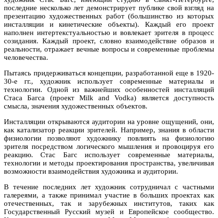
последние несколько лет демонстрирует публике свой взгляд на
презентацию художественных работ (большинство из которых
инсталляции и кинетические объекты). Каждый его проект
наполнен интертекстуальностью и вовлекает зрителя в процесс
созидания. Каждый проект, словно взаимодействие образов и
реальности, отражает вечные вопросы и современные проблемы
человечества.
Пытаясь придерживаться концепции, разработанной еще в 1920-
30-е гг., художник использует современные материалы и
технологии. Одной из важнейших особенностей инсталляций
Стаса Багса (проект Milk and Vodka) является доступность
смысла, значения художественных объектов.
Инсталляции открываются аудитории на уровне ощущений, они,
как катализатор реакции зрителей. Например, знания в области
физиологии позволяют художнику повлиять на физиологию
зрителя посредством логического мышления и провоцируя его
реакцию. Стас Багс использует современные материалы,
технологии и методы проектирования пространства, увеличивая
возможности взаимодействия художника и аудитории.
В течение последних лет художник сотрудничал с частными
галереями, а также принимал участие в больших проектах как
отечественных, так и зарубежных институтов, таких как
Государственный Русский музей и Европейское сообщество.