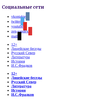
Социальные сети
vkontakte
twitter
youtube
zen-yandex
mail
12+
Лицейские беседы
Русский Север
Литература
История
И.С.Фрадков
12+
Лицейские беседы
Русский Север
Литература
История
И.С.Фрадков