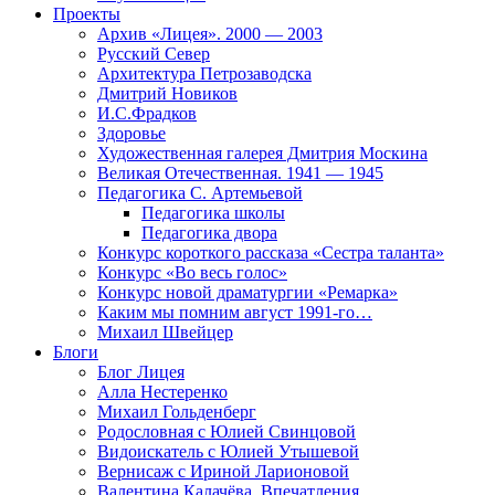
Проекты
Архив «Лицея». 2000 — 2003
Русский Север
Архитектура Петрозаводска
Дмитрий Новиков
И.С.Фрадков
Здоровье
Художественная галерея Дмитрия Москина
Великая Отечественная. 1941 — 1945
Педагогика С. Артемьевой
Педагогика школы
Педагогика двора
Конкурс короткого рассказа «Сестра таланта»
Конкурс «Во весь голос»
Конкурс новой драматургии «Ремарка»
Каким мы помним август 1991-го…
Михаил Швейцер
Блоги
Блог Лицея
Алла Нестеренко
Михаил Гольденберг
Родословная с Юлией Свинцовой
Видоискатель с Юлией Утышевой
Вернисаж с Ириной Ларионовой
Валентина Калачёва. Впечатления