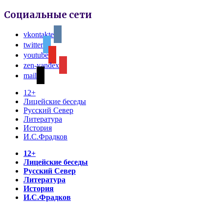
Социальные сети
vkontakte
twitter
youtube
zen-yandex
mail
12+
Лицейские беседы
Русский Север
Литература
История
И.С.Фрадков
12+
Лицейские беседы
Русский Север
Литература
История
И.С.Фрадков