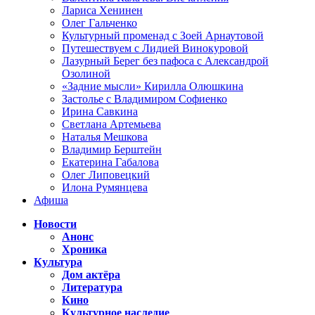
Лариса Хенинен
Олег Гальченко
Культурный променад с Зоей Арнаутовой
Путешествуем с Лидией Винокуровой
Лазурный Берег без пафоса с Александрой
Озолиной
«Задние мысли» Кирилла Олюшкина
Застолье с Владимиром Софиенко
Ирина Савкина
Светлана Артемьева
Наталья Мешкова
Владимир Берштейн
Екатерина Габалова
Олег Липовецкий
Илона Румянцева
Афиша
Новости
Анонс
Хроника
Культура
Дом актёра
Литература
Кино
Культурное наследие