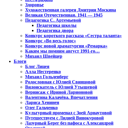
Здоровье
Художественная галерея Дмитрия Москина
Великая Отечественная. 1941 — 1945
Педагогика С. Артемьевой
Педагогика школы
Педагогика двора
Конкурс короткого рассказа «Сестра таланта»
Конкурс «Во весь голос»
Конкурс новой драматургии «Ремарка»
Каким мы помним август 1991-го…
Михаил Швейцер
Блоги
Блог Лицея
Алла Нестеренко
Михаил Гольденберг
Родословная с Юлией Свинцовой
Видоискатель с Юлией Утышевой
Вернисаж с Ириной Ларионовой
Валентина Калачёва. Впечатления
Лариса Хенинен
Олег Гальченко
Культурный променад с Зоей Арнаутовой
Путешествуем с Лидией Винокуровой
Лазурный Берег без пафоса с Александрой