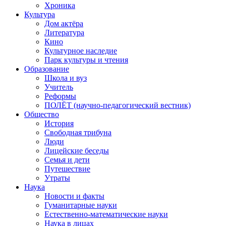
Хроника
Культура
Дом актёра
Литература
Кино
Культурное наследие
Парк культуры и чтения
Образование
Школа и вуз
Учитель
Реформы
ПОЛЁТ (научно-педагогический вестник)
Общество
История
Свободная трибуна
Люди
Лицейские беседы
Семья и дети
Путешествие
Утраты
Наука
Новости и факты
Гуманитарные науки
Естественно-математические науки
Наука в лицах