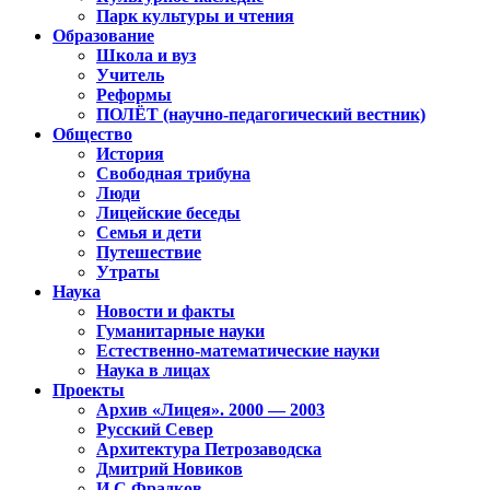
Парк культуры и чтения
Образование
Школа и вуз
Учитель
Реформы
ПОЛЁТ (научно-педагогический вестник)
Общество
История
Свободная трибуна
Люди
Лицейские беседы
Семья и дети
Путешествие
Утраты
Наука
Новости и факты
Гуманитарные науки
Естественно-математические науки
Наука в лицах
Проекты
Архив «Лицея». 2000 — 2003
Русский Север
Архитектура Петрозаводска
Дмитрий Новиков
И.С.Фрадков