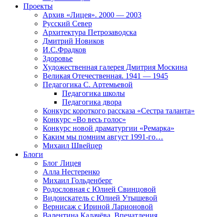
Проекты
Архив «Лицея». 2000 — 2003
Русский Север
Архитектура Петрозаводска
Дмитрий Новиков
И.С.Фрадков
Здоровье
Художественная галерея Дмитрия Москина
Великая Отечественная. 1941 — 1945
Педагогика С. Артемьевой
Педагогика школы
Педагогика двора
Конкурс короткого рассказа «Сестра таланта»
Конкурс «Во весь голос»
Конкурс новой драматургии «Ремарка»
Каким мы помним август 1991-го…
Михаил Швейцер
Блоги
Блог Лицея
Алла Нестеренко
Михаил Гольденберг
Родословная с Юлией Свинцовой
Видоискатель с Юлией Утышевой
Вернисаж с Ириной Ларионовой
Валентина Калачёва. Впечатления