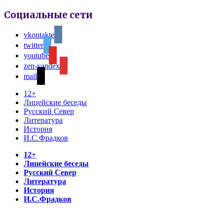
Социальные сети
vkontakte
twitter
youtube
zen-yandex
mail
12+
Лицейские беседы
Русский Север
Литература
История
И.С.Фрадков
12+
Лицейские беседы
Русский Север
Литература
История
И.С.Фрадков