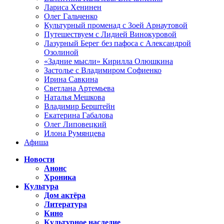
Лариса Хенинен
Олег Гальченко
Культурный променад с Зоей Арнаутовой
Путешествуем с Лидией Винокуровой
Лазурный Берег без пафоса с Александрой
Озолиной
«Задние мысли» Кирилла Олюшкина
Застолье с Владимиром Софиенко
Ирина Савкина
Светлана Артемьева
Наталья Мешкова
Владимир Берштейн
Екатерина Габалова
Олег Липовецкий
Илона Румянцева
Афиша
Новости
Анонс
Хроника
Культура
Дом актёра
Литература
Кино
Культурное наследие