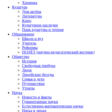
Хроника
Культура
Дом актёра
Литература
Кино
Культурное наследие
Парк культуры и чтения
Образование
Школа и вуз
Учитель
Реформы
ПОЛЁТ (научно-педагогический вестник)
Общество
История
Свободная трибуна
Люди
Лицейские беседы
Семья и дети
Путешествие
Утраты
Наука
Новости и факты
Гуманитарные науки
Естественно-математические науки
Наука в лицах