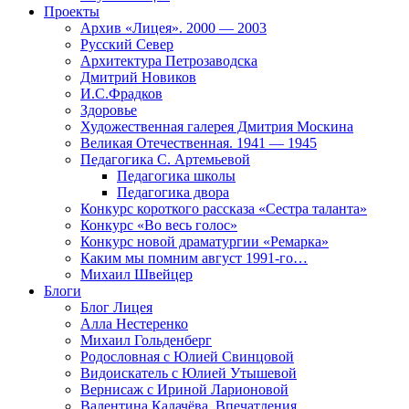
Проекты
Архив «Лицея». 2000 — 2003
Русский Север
Архитектура Петрозаводска
Дмитрий Новиков
И.С.Фрадков
Здоровье
Художественная галерея Дмитрия Москина
Великая Отечественная. 1941 — 1945
Педагогика С. Артемьевой
Педагогика школы
Педагогика двора
Конкурс короткого рассказа «Сестра таланта»
Конкурс «Во весь голос»
Конкурс новой драматургии «Ремарка»
Каким мы помним август 1991-го…
Михаил Швейцер
Блоги
Блог Лицея
Алла Нестеренко
Михаил Гольденберг
Родословная с Юлией Свинцовой
Видоискатель с Юлией Утышевой
Вернисаж с Ириной Ларионовой
Валентина Калачёва. Впечатления