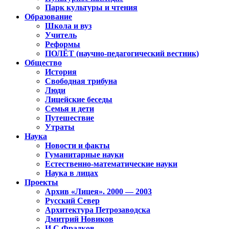
Парк культуры и чтения
Образование
Школа и вуз
Учитель
Реформы
ПОЛЁТ (научно-педагогический вестник)
Общество
История
Свободная трибуна
Люди
Лицейские беседы
Семья и дети
Путешествие
Утраты
Наука
Новости и факты
Гуманитарные науки
Естественно-математические науки
Наука в лицах
Проекты
Архив «Лицея». 2000 — 2003
Русский Север
Архитектура Петрозаводска
Дмитрий Новиков
И.С.Фрадков