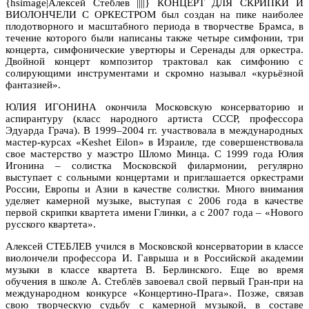
{hsimage|Алексей Стеблев ||||} КОНЦЕРТ ДЛЯ СКРИПКИ И
ВИОЛОНЧЕЛИ С ОРКЕСТРОМ был создан на пике наиболее
плодотворного и масштабного периода в творчестве Брамса, в
течение которого были написаны также четыре симфонии, три
концерта, симфонические увертюры и Серенады для оркестра.
Двойной концерт композитор трактовал как симфонию с
солирующими инструментами и скромно называл «курьёзной
фантазией».
ЮЛИЯ ИГОНИНА окончила Московскую консерваторию и
аспирантуру (класс народного артиста СССР, профессора
Эдуарда Грача). В 1999–2004 гг. участвовала в международных
мастер-курсах «Keshet Eilon» в Израиле, где совершенствовала
свое мастерство у маэстро Шломо Минца. С 1999 года Юлия
Игонина – солистка Московской филармонии, регулярно
выступает с сольными концертами и приглашается оркестрами
России, Европы и Азии в качестве солистки. Много внимания
уделяет камерной музыке, выступая с 2006 года в качестве
первой скрипки квартета имени Глинки, а с 2007 года – «Нового
русского квартета».
Алексей СТЕБЛЕВ учился в Московской консерватории в классе
виолончели профессора И. Гаврыша и в Российской академии
музыки в классе квартета В. Берлинского. Еще во время
обучения в школе А. Стеблёв завоевал свой первый Гран-при на
международном конкурсе «Концертино-Прага». Позже, связав
свою творческую судьбу с камерной музыкой, в составе