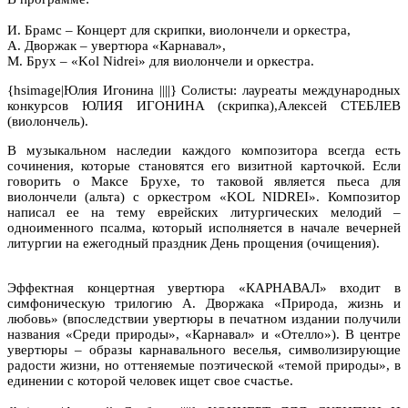
И. Брамс – Концерт для скрипки, виолончели и оркестра,
А. Дворжак – увертюра «Карнавал»,
М. Брух – «Kol Nidrei» для виолончели и оркестра.
{hsimage|Юлия Игонина ||||} Солисты: лауреаты международных
конкурсов ЮЛИЯ ИГОНИНА (скрипка),Алексей СТЕБЛЕВ
(виолончель).
В музыкальном наследии каждого композитора всегда есть
сочинения, которые становятся его визитной карточкой. Если
говорить о Максе Брухе, то таковой является пьеса для
виолончели (альта) с оркестром «KOL NIDREI». Композитор
написал ее на тему еврейских литургических мелодий –
одноименного псалма, который исполняется в начале вечерней
литургии на ежегодный праздник День прощения (очищения).
Эффектная концертная увертюра «КАРНАВАЛ» входит в
симфоническую трилогию А. Дворжака «Природа, жизнь и
любовь» (впоследствии увертюры в печатном издании получили
названия «Среди природы», «Карнавал» и «Отелло»). В центре
увертюры – образы карнавального веселья, символизирующие
радости жизни, но оттеняемые поэтической «темой природы», в
единении с которой человек ищет свое счастье.