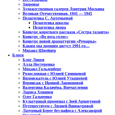
Здоровье
Художественная галерея Дмитрия Москина
Великая Отечественная. 1941 — 1945
Педагогика С. Артемьевой
Педагогика школы
Педагогика двора
Конкурс короткого рассказа «Сестра таланта»
Конкурс «Во весь голос»
Конкурс новой драматургии «Ремарка»
Каким мы помним август 1991-го…
Михаил Швейцер
Блоги
Блог Лицея
Алла Нестеренко
Михаил Гольденберг
Родословная с Юлией Свинцовой
Видоискатель с Юлией Утышевой
Вернисаж с Ириной Ларионовой
Валентина Калачёва. Впечатления
Лариса Хенинен
Олег Гальченко
Культурный променад с Зоей Арнаутовой
Путешествуем с Лидией Винокуровой
Лазурный Берег без пафоса с Александрой