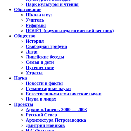
Парк культуры и чтения
Образование
Школа и вуз
Учитель
Реформы
ПОЛЁТ (научно-педагогический вестник)
Общество
История
Свободная трибуна
Люди
Лицейские беседы
Семья и дети
Путешествие
Утраты
Наука
Новости и факты
Гуманитарные науки
Естественно-математические науки
Наука в лицах
Проекты
Архив «Лицея». 2000 — 2003
Русский Север
Архитектура Петрозаводска
Дмитрий Новиков
И.С.Фрадков