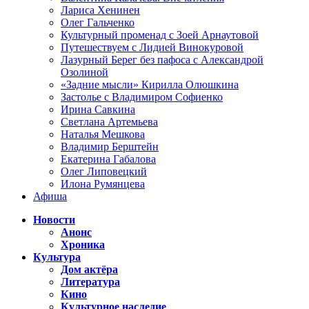
Лариса Хенинен
Олег Гальченко
Культурный променад с Зоей Арнаутовой
Путешествуем с Лидией Винокуровой
Лазурный Берег без пафоса с Александрой
Озолиной
«Задние мысли» Кирилла Олюшкина
Застолье с Владимиром Софиенко
Ирина Савкина
Светлана Артемьева
Наталья Мешкова
Владимир Берштейн
Екатерина Габалова
Олег Липовецкий
Илона Румянцева
Афиша
Новости
Анонс
Хроника
Культура
Дом актёра
Литература
Кино
Культурное наследие