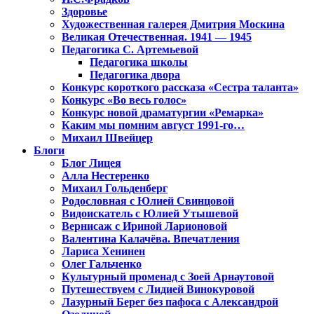
Здоровье
Художественная галерея Дмитрия Москина
Великая Отечественная. 1941 — 1945
Педагогика С. Артемьевой
Педагогика школы
Педагогика двора
Конкурс короткого рассказа «Сестра таланта»
Конкурс «Во весь голос»
Конкурс новой драматургии «Ремарка»
Каким мы помним август 1991-го…
Михаил Швейцер
Блоги
Блог Лицея
Алла Нестеренко
Михаил Гольденберг
Родословная с Юлией Свинцовой
Видоискатель с Юлией Утышевой
Вернисаж с Ириной Ларионовой
Валентина Калачёва. Впечатления
Лариса Хенинен
Олег Гальченко
Культурный променад с Зоей Арнаутовой
Путешествуем с Лидией Винокуровой
Лазурный Берег без пафоса с Александрой