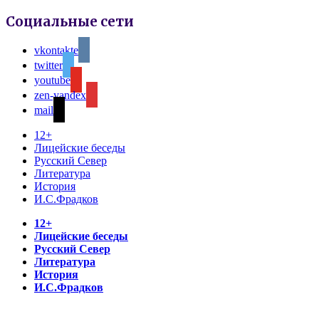
Социальные сети
vkontakte
twitter
youtube
zen-yandex
mail
12+
Лицейские беседы
Русский Север
Литература
История
И.С.Фрадков
12+
Лицейские беседы
Русский Север
Литература
История
И.С.Фрадков