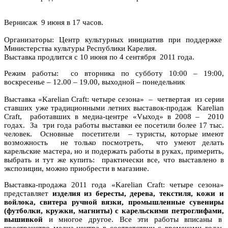
Вернисаж 9 июня в 17 часов.
Организаторы: Центр культурных инициатив при поддержке
Министерства культуры Республики Карелия.
Выставка продлится с 10 июня по 4 сентября 2011 года.
Режим работы: со вторника по субботу 10:00 – 19:00,
воскресенье – 12.00 – 19.00, выходной – понедельник
Выставка «Karelian Craft: четыре сезона» – четвертая из серии
ставших уже традиционными летних выставок-продаж Karelian
Craft, работавших в медиа-центре «Vыход» в 2008 – 2010
годах. За три года работы выставки ее посетили более 17 тыс.
человек. Основные посетители – туристы, которые имеют
возможность не только посмотреть, что умеют делать
карельские мастера, но и подержать работы в руках, примерить,
выбрать и тут же купить: практически все, что выставлено в
экспозиции, можно приобрести в магазине.
Выставка-продажа 2011 года «Karelian Craft: четыре сезона»
представляет
изделия из бересты, дерева, текстиля, кожи и
войлока, свитера ручной вязки, промышленные сувениры
(футболки, кружки, магниты) с карельскими петроглифами,
вышивкой
и многое другое. Все эти работы вписаны в
пространство медиа-центра в соответствии с временами года: