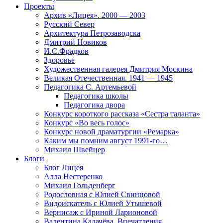
Проекты
Архив «Лицея». 2000 — 2003
Русский Север
Архитектура Петрозаводска
Дмитрий Новиков
И.С.Фрадков
Здоровье
Художественная галерея Дмитрия Москина
Великая Отечественная. 1941 — 1945
Педагогика С. Артемьевой
Педагогика школы
Педагогика двора
Конкурс короткого рассказа «Сестра таланта»
Конкурс «Во весь голос»
Конкурс новой драматургии «Ремарка»
Каким мы помним август 1991-го…
Михаил Швейцер
Блоги
Блог Лицея
Алла Нестеренко
Михаил Гольденберг
Родословная с Юлией Свинцовой
Видоискатель с Юлией Утышевой
Вернисаж с Ириной Ларионовой
Валентина Калачёва. Впечатления