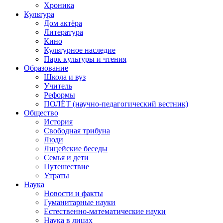
Хроника
Культура
Дом актёра
Литература
Кино
Культурное наследие
Парк культуры и чтения
Образование
Школа и вуз
Учитель
Реформы
ПОЛЁТ (научно-педагогический вестник)
Общество
История
Свободная трибуна
Люди
Лицейские беседы
Семья и дети
Путешествие
Утраты
Наука
Новости и факты
Гуманитарные науки
Естественно-математические науки
Наука в лицах