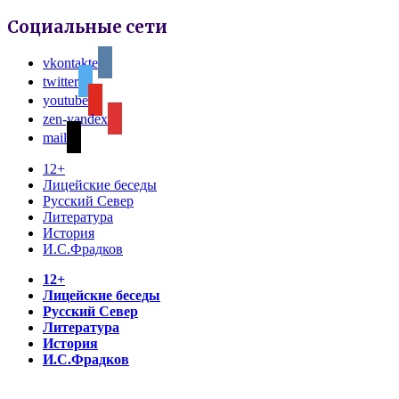
Социальные сети
vkontakte
twitter
youtube
zen-yandex
mail
12+
Лицейские беседы
Русский Север
Литература
История
И.С.Фрадков
12+
Лицейские беседы
Русский Север
Литература
История
И.С.Фрадков