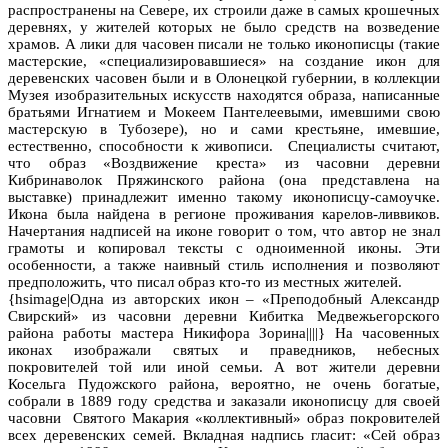
распространены на Севере, их строили даже в самых крошечных
деревнях, у жителей которых не было средств на возведение
храмов. А лики для часовен писали не только иконописцы (такие
мастерские, «специализировавшиеся» на создание икон для
деревенских часовен были и в Олонецкой губернии, в коллекции
Музея изобразительных искусств находятся образа, написанные
братьями Игнатием и Мокеем Пантелеевыми, имевшими свою
мастерскую в Тубозере), но и сами крестьяне, имевшие,
естественно, способности к живописи. Специалисты считают,
что образ «Воздвижение креста» из часовни деревни
Кибринаволок Пряжинского района (она представлена на
выставке) принадлежит именно такому иконописцу-самоучке.
Икона была найдена в регионе проживания карелов-ливвиков.
Начертания надписей на иконе говорит о том, что автор не знал
грамоты и копировал тексты с одноименной иконы. Эти
особенности, а также наивный стиль исполнения и позволяют
предположить, что писал образ кто-то из местных жителей.
{hsimage|Одна из авторских икон – «Преподобный Александр
Свирский» из часовни деревни Кибитка Медвежьегорского
района работы мастера Никифора Зорина||||} На часовенных
иконах изображали святых и праведников, небесных
покровителей той или иной семьи. А вот жители деревни
Косельга Пудожского района, вероятно, не очень богатые,
собрали в 1889 году средства и заказали иконописцу для своей
часовни Святого Макария «коллективный» образ покровителей
всех деревенских семей. Вкладная надпись гласит: «Сей образ