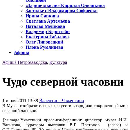
Озолиной
«Задние мысли» Кирилла Олюшкина
Застолье с Владимиром Софиенко
Ирина Савкина
Светлана Артемьева
Наталья Мешкова
Владимир Берштейн
Екатерина Габалова
Олег Липовецкий
Илона Румянцева
Афиша
Афиша Петрозаводска
,
Культура
Чудо северной часовни
1 июля 2011 13:38
Валентина Чаженгина
В Музее изобразительных искусств возродили сокровенный мир
северной часовни.
{hsimage|Участники пресс-конференции: директор музея Н.И.
Вавилова, кураторы выставки В.Г. Платонов (слева) и
С.П.Ларионов ||||} 30 июня в Музее изобразительных искусств