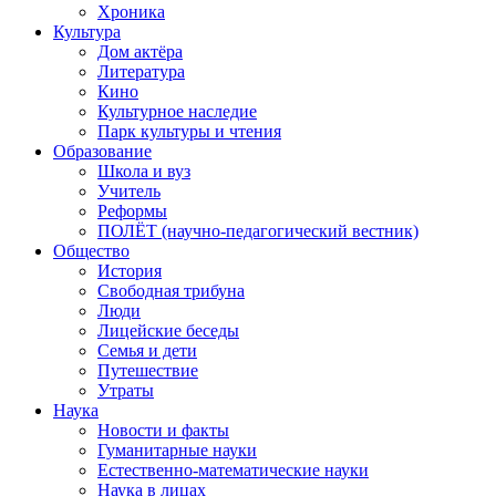
Хроника
Культура
Дом актёра
Литература
Кино
Культурное наследие
Парк культуры и чтения
Образование
Школа и вуз
Учитель
Реформы
ПОЛЁТ (научно-педагогический вестник)
Общество
История
Свободная трибуна
Люди
Лицейские беседы
Семья и дети
Путешествие
Утраты
Наука
Новости и факты
Гуманитарные науки
Естественно-математические науки
Наука в лицах