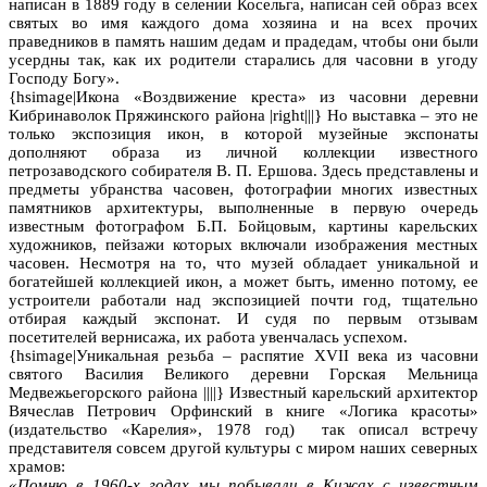
написан в 1889 году в селении Косельга, написан сей образ всех
святых во имя каждого дома хозяина и на всех прочих
праведников в память нашим дедам и прадедам, чтобы они были
усердны так, как их родители старались для часовни в угоду
Господу Богу».
{hsimage|Икона «Воздвижение креста» из часовни деревни
Кибринаволок Пряжинского района |right|||} Но выставка – это не
только экспозиция икон, в которой музейные экспонаты
дополняют образа из личной коллекции известного
петрозаводского собирателя В. П. Ершова. Здесь представлены и
предметы убранства часовен, фотографии многих известных
памятников архитектуры, выполненные в первую очередь
известным фотографом Б.П. Бойцовым, картины карельских
художников, пейзажи которых включали изображения местных
часовен. Несмотря на то, что музей обладает уникальной и
богатейшей коллекцией икон, а может быть, именно потому, ее
устроители работали над экспозицией почти год, тщательно
отбирая каждый экспонат. И судя по первым отзывам
посетителей вернисажа, их работа увенчалась успехом.
{hsimage|Уникальная резьба – распятие XVII века из часовни
святого Василия Великого деревни Горская Мельница
Медвежьегорского района ||||} Известный карельский архитектор
Вячеслав Петрович Орфинский в книге «Логика красоты»
(издательство «Карелия», 1978 год) так описал встречу
представителя совсем другой культуры с миром наших северных
храмов:
«Помню в 1960-х годах мы побывали в Кижах с известным