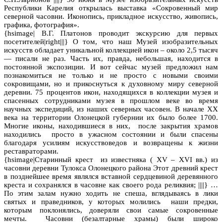
Республики Карелия открылась выставка «Сокровенный мир
северной часовни. Иконопись, прикладное искусство, живопись,
графика, фотография».
{hsimage| В.Г. Платонов проводит экскурсию для первых
посетителей|right|||} О том, что наш Музей изобразительных
искусств обладает уникальной коллекцией икон – около 2,5 тысяч
— писали не раз. Часть их, правда, небольшая, находится в
постоянной экспозиции. И вот сейчас музей предложил нам
познакомиться не только и не просто с новыми своими
сокровищами, но и прикоснуться к духовному миру северной
деревни. 75 процентов икон, находящихся в коллекции музея и
спасенных сотрудниками музея в прошлом веке во время
научных экспедиций, из наших северных часовен. В начале ХХ
века на территории Олонецкой губернии их было более 1700.
Многие иконы, находившиеся в них, после закрытия храмов
находились просто в ужасном состоянии и были спасены
благодаря усилиям искусствоведов и возвращены к жизни
реставраторами.
{hsimage|Cтаринный крест из известняка ( XV – XVI вв.) из
часовни деревни Тулокса Олонецкого района Этот древний крест
в позднейшее время являлся вставной сердцевиной деревянного
креста и сохранялся в часовне как своего рода реликвия; ||||} …
По этим залам нужно ходить не спеша, вглядываясь в лики
святых и праведников, у которых молились наши предки,
которым поклонялись, доверяли свои самые сокровенные
мечты. Часовни (безалтарные храмы) были широко