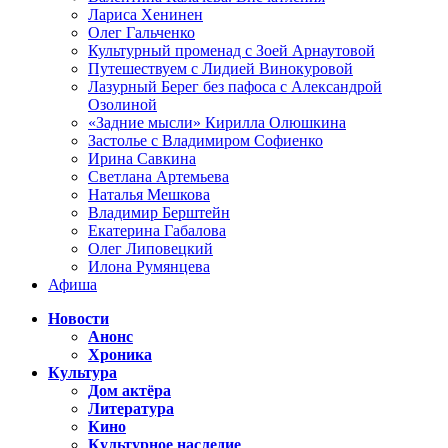
Лариса Хенинен
Олег Гальченко
Культурный променад с Зоей Арнаутовой
Путешествуем с Лидией Винокуровой
Лазурный Берег без пафоса с Александрой
Озолиной
«Задние мысли» Кирилла Олюшкина
Застолье с Владимиром Софиенко
Ирина Савкина
Светлана Артемьева
Наталья Мешкова
Владимир Берштейн
Екатерина Габалова
Олег Липовецкий
Илона Румянцева
Афиша
Новости
Анонс
Хроника
Культура
Дом актёра
Литература
Кино
Культурное наследие