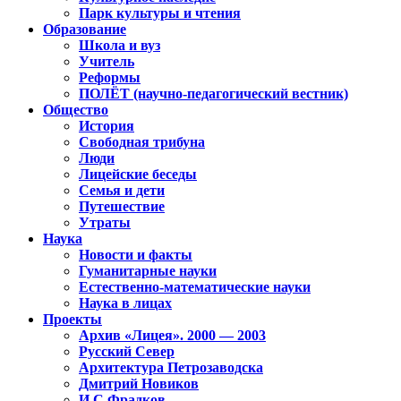
Парк культуры и чтения
Образование
Школа и вуз
Учитель
Реформы
ПОЛЁТ (научно-педагогический вестник)
Общество
История
Свободная трибуна
Люди
Лицейские беседы
Семья и дети
Путешествие
Утраты
Наука
Новости и факты
Гуманитарные науки
Естественно-математические науки
Наука в лицах
Проекты
Архив «Лицея». 2000 — 2003
Русский Север
Архитектура Петрозаводска
Дмитрий Новиков
И.С.Фрадков