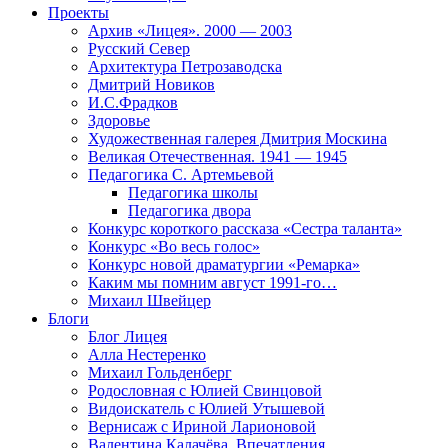
Проекты
Архив «Лицея». 2000 — 2003
Русский Север
Архитектура Петрозаводска
Дмитрий Новиков
И.С.Фрадков
Здоровье
Художественная галерея Дмитрия Москина
Великая Отечественная. 1941 — 1945
Педагогика С. Артемьевой
Педагогика школы
Педагогика двора
Конкурс короткого рассказа «Сестра таланта»
Конкурс «Во весь голос»
Конкурс новой драматургии «Ремарка»
Каким мы помним август 1991-го…
Михаил Швейцер
Блоги
Блог Лицея
Алла Нестеренко
Михаил Гольденберг
Родословная с Юлией Свинцовой
Видоискатель с Юлией Утышевой
Вернисаж с Ириной Ларионовой
Валентина Калачёва. Впечатления