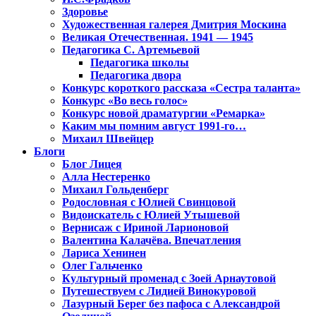
Здоровье
Художественная галерея Дмитрия Москина
Великая Отечественная. 1941 — 1945
Педагогика С. Артемьевой
Педагогика школы
Педагогика двора
Конкурс короткого рассказа «Сестра таланта»
Конкурс «Во весь голос»
Конкурс новой драматургии «Ремарка»
Каким мы помним август 1991-го…
Михаил Швейцер
Блоги
Блог Лицея
Алла Нестеренко
Михаил Гольденберг
Родословная с Юлией Свинцовой
Видоискатель с Юлией Утышевой
Вернисаж с Ириной Ларионовой
Валентина Калачёва. Впечатления
Лариса Хенинен
Олег Гальченко
Культурный променад с Зоей Арнаутовой
Путешествуем с Лидией Винокуровой
Лазурный Берег без пафоса с Александрой