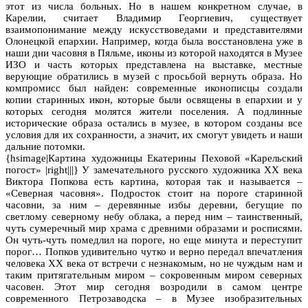
этот из числа больных. Но в нашем конкретном случае, в
Карелии, считает Владимир Георгиевич, существует
взаимопонимание между искусствоведами и представителями
Олонецкой епархии. Например, когда была восстановлена уже в
наши дни часовня в Пяльме, иконы из которой находятся в Музее
ИЗО и часть которых представлена на выставке, местные
верующие обратились в музей с просьбой вернуть образа. Но
компромисс был найден: современные иконописцы создали
копии старинных икон, которые были освящены в епархии и у
которых сегодня молятся жители поселения. А подлинные
исторические образа остались в музее, в котором созданы все
условия для их сохранности, а значит, их смогут увидеть и наши
дальние потомки.
{hsimage|Картина художницы Екатерины Пеховой «Карельский
погост» |right|||} У замечательного русского художника ХХ века
Виктора Попкова есть картина, которая так и называется –
«Северная часовня». Подросток стоит на пороге старинной
часовни, за ним – деревянные избы деревни, бегущие по
светлому северному небу облака, а перед ним – таинственный,
чуть сумеречный мир храма с древними образами и росписями.
Он чуть-чуть помедлил на пороге, но еще минута и переступит
порог… Попков удивительно чутко и верно передал впечатления
человека ХХ века от встречи с незнакомым, но не чуждым нам и
таким притягательным миром – сокровенным миром северных
часовен. Этот мир сегодня возродили в самом центре
современного Петрозаводска – в Музее изобразительных