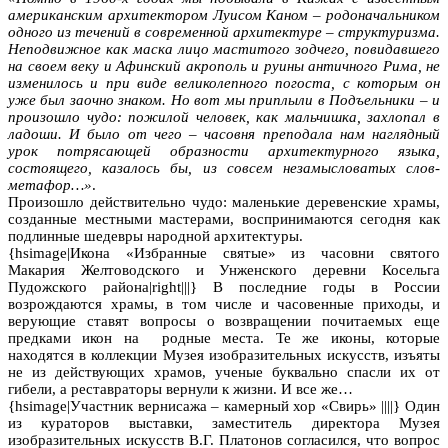
американским архитектором Луисом Каном – родоначальником
одного из течений в современной архитектуре – структуризма.
Неподвижное как маска лицо маститого зодчего, повидавшего
на своем веку и Афинский акрополь и руины античного Рима, не
изменилось и при виде великолепного погоста, с которым он
уже был заочно знаком. Но вот мы приплыли в Подъельники – и
произошло чудо: пожилой человек, как мальчишка, захлопал в
ладоши. И было от чего – часовня преподала нам наглядный
урок потрясающей образности архитектурного языка,
состоящего, казалось бы, из совсем незамысловатых слов-
метафор…»
.
Произошло действительно чудо: маленькие деревенские храмы,
созданные местными мастерами, воспринимаются сегодня как
подлинные шедевры народной архитектуры.
{hsimage|Икона «Избранные святые» из часовни святого
Макария Желтоводского и Унженского деревни Косельга
Пудожского района|right|||} В последние годы в России
возрождаются храмы, в том числе и часовенные приходы, и
верующие ставят вопросы о возвращении почитаемых еще
предками икон на родные места. Те же иконы, которые
находятся в коллекции Музея изобразительных искусств, изъяты
не из действующих храмов, ученые буквально спасли их от
гибели, а реставраторы вернули к жизни. И все же…
{hsimage|Участник вернисажа – камерный хор «Свирь» ||||} Один
из кураторов выставки, заместитель директора Музея
изобразительных искусств В.Г. Платонов согласился, что вопрос