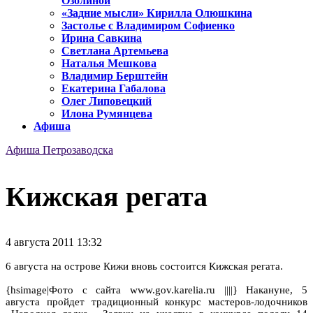
Озолиной
«Задние мысли» Кирилла Олюшкина
Застолье с Владимиром Софиенко
Ирина Савкина
Светлана Артемьева
Наталья Мешкова
Владимир Берштейн
Екатерина Габалова
Олег Липовецкий
Илона Румянцева
Афиша
Афиша Петрозаводска
Кижская регата
4 августа 2011 13:32
6 августа на острове Кижи вновь состоится Кижская регата.
{hsimage|Фото с сайта www.gov.karelia.ru ||||} Накануне, 5
августа пройдет традиционный конкурс мастеров-лодочников