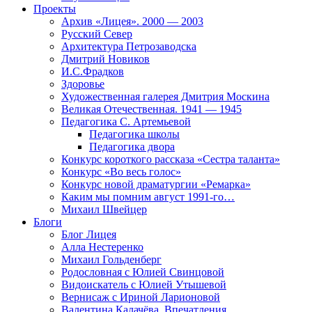
Проекты
Архив «Лицея». 2000 — 2003
Русский Север
Архитектура Петрозаводска
Дмитрий Новиков
И.С.Фрадков
Здоровье
Художественная галерея Дмитрия Москина
Великая Отечественная. 1941 — 1945
Педагогика С. Артемьевой
Педагогика школы
Педагогика двора
Конкурс короткого рассказа «Сестра таланта»
Конкурс «Во весь голос»
Конкурс новой драматургии «Ремарка»
Каким мы помним август 1991-го…
Михаил Швейцер
Блоги
Блог Лицея
Алла Нестеренко
Михаил Гольденберг
Родословная с Юлией Свинцовой
Видоискатель с Юлией Утышевой
Вернисаж с Ириной Ларионовой
Валентина Калачёва. Впечатления