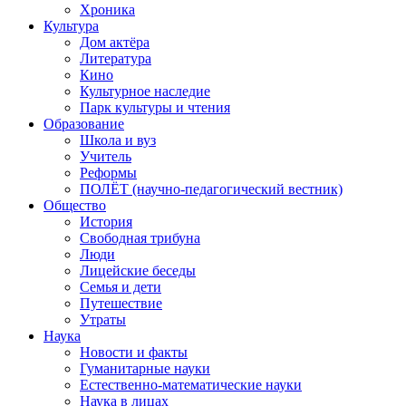
Хроника
Культура
Дом актёра
Литература
Кино
Культурное наследие
Парк культуры и чтения
Образование
Школа и вуз
Учитель
Реформы
ПОЛЁТ (научно-педагогический вестник)
Общество
История
Свободная трибуна
Люди
Лицейские беседы
Семья и дети
Путешествие
Утраты
Наука
Новости и факты
Гуманитарные науки
Естественно-математические науки
Наука в лицах