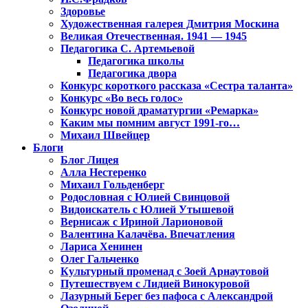
Здоровье
Художественная галерея Дмитрия Москина
Великая Отечественная. 1941 — 1945
Педагогика С. Артемьевой
Педагогика школы
Педагогика двора
Конкурс короткого рассказа «Сестра таланта»
Конкурс «Во весь голос»
Конкурс новой драматургии «Ремарка»
Каким мы помним август 1991-го…
Михаил Швейцер
Блоги
Блог Лицея
Алла Нестеренко
Михаил Гольденберг
Родословная с Юлией Свинцовой
Видоискатель с Юлией Утышевой
Вернисаж с Ириной Ларионовой
Валентина Калачёва. Впечатления
Лариса Хенинен
Олег Гальченко
Культурный променад с Зоей Арнаутовой
Путешествуем с Лидией Винокуровой
Лазурный Берег без пафоса с Александрой