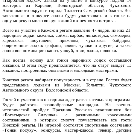
«Народная лодка». Заявки на участие в конкурсе подали 14
мастеров из Карелии, Вологодской области, Чукотского
Автономного округа и города Тольятти Самарской области. Все
заявленные в конкурсе лодки будут участвовать и в гонке на
одну морскую милю вокруг южной оконечности острова.
Всего на участие в Кижской регате заявлено 47 лодок, из них 21
народные лодки: кижанка, сойма, карбас, логмозёрка, сямозерка,
карельская шоутавене, пряжинка, чукотская байдарка;
современные лодки: фофаны, ялики, тузики и другие, а также
лодки вне номинации: каноэ, ушкуй, кочи, ладьи, шлюпки.
Как всегда, основу для гонки народных лодок составляют
кижанки. В этом году предполагается, что на старт выйдет 13
кижанок, построенных опытными и молодыми мастерами.
Кижская регата набирает популярность и в стране. Россия будет
представлена лодками из Москвы, Тольятти, Чукотского
Автономного округа, Вологодской области.
Гостей и участников праздника ждет развлекательная программа.
Будут работать разнообразные площадки. На военно-
исторической пройдет Праздник Русского рукопашного боя
«Богатырская Силушка» с различными красочными
состязаниями, в которых смогут поучаствовать все гости
Кижской регаты. На игровой состоятся спортивные состязания
«Гонки посуху», конкурсы, мастер-классы, пленэр, детские