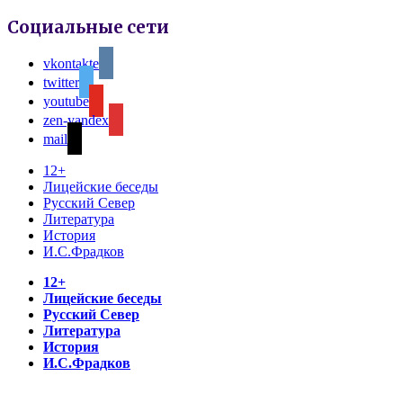
Социальные сети
vkontakte
twitter
youtube
zen-yandex
mail
12+
Лицейские беседы
Русский Север
Литература
История
И.С.Фрадков
12+
Лицейские беседы
Русский Север
Литература
История
И.С.Фрадков