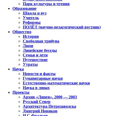
Парк культуры и чтения
Образование
Школа и вуз
Учитель
Реформы
ПОЛЁТ (научно-педагогический вестник)
Общество
История
Свободная трибуна
Люди
Лицейские беседы
Семья и дети
Путешествие
Утраты
Наука
Новости и факты
Гуманитарные науки
Естественно-математические науки
Наука в лицах
Проекты
Архив «Лицея». 2000 — 2003
Русский Север
Архитектура Петрозаводска
Дмитрий Новиков
И.С.Фрадков