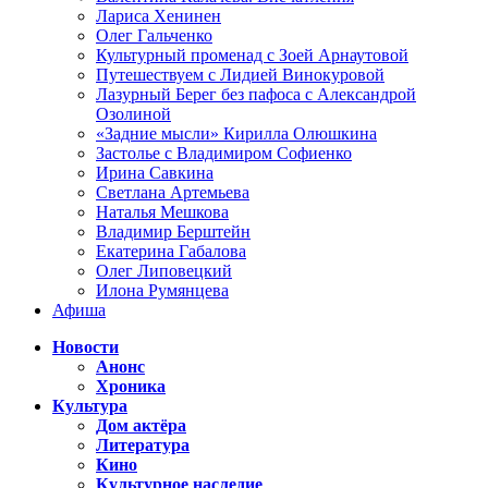
Лариса Хенинен
Олег Гальченко
Культурный променад с Зоей Арнаутовой
Путешествуем с Лидией Винокуровой
Лазурный Берег без пафоса с Александрой
Озолиной
«Задние мысли» Кирилла Олюшкина
Застолье с Владимиром Софиенко
Ирина Савкина
Светлана Артемьева
Наталья Мешкова
Владимир Берштейн
Екатерина Габалова
Олег Липовецкий
Илона Румянцева
Афиша
Новости
Анонс
Хроника
Культура
Дом актёра
Литература
Кино
Культурное наследие