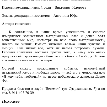
Исполнительница главной роли – Виктория Фёдорова
Эскизы декорации и костюмов – Антонина Юфа
Авторы спектакля:
— К сожалению, в наше время успешность и счастье
измеряются количеством материальных благ и денег. Хотя
вещественный мир, несмотря на всю свою материальность,
ничего не значит. Имеют значение только наши чувства и
эмоции. Они значат всё, хотя их нельзя потрогать руками.
Героиня спектакля восстаёт против того, к чему всю жизнь
приучало её окружающее общество. Любовь и Свобода. Только
это имеет значение в этом мире.
Острый сюжет, неожиданные события, искромётный
итальянский юмор и глубокая мысль — всё это в моноспектакле
«Я жду тебя, любимый» по пьесе нобелевского лауреата Дарио
Фо.
Продажа билетов в клубе "Бегемот" (ул. Дзержинского, 7) и по
тел. 8-911-407 70 39
Похожее