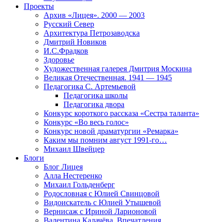
Проекты
Архив «Лицея». 2000 — 2003
Русский Север
Архитектура Петрозаводска
Дмитрий Новиков
И.С.Фрадков
Здоровье
Художественная галерея Дмитрия Москина
Великая Отечественная. 1941 — 1945
Педагогика С. Артемьевой
Педагогика школы
Педагогика двора
Конкурс короткого рассказа «Сестра таланта»
Конкурс «Во весь голос»
Конкурс новой драматургии «Ремарка»
Каким мы помним август 1991-го…
Михаил Швейцер
Блоги
Блог Лицея
Алла Нестеренко
Михаил Гольденберг
Родословная с Юлией Свинцовой
Видоискатель с Юлией Утышевой
Вернисаж с Ириной Ларионовой
Валентина Калачёва. Впечатления