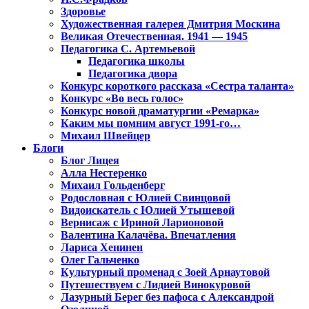
Здоровье
Художественная галерея Дмитрия Москина
Великая Отечественная. 1941 — 1945
Педагогика С. Артемьевой
Педагогика школы
Педагогика двора
Конкурс короткого рассказа «Сестра таланта»
Конкурс «Во весь голос»
Конкурс новой драматургии «Ремарка»
Каким мы помним август 1991-го…
Михаил Швейцер
Блоги
Блог Лицея
Алла Нестеренко
Михаил Гольденберг
Родословная с Юлией Свинцовой
Видоискатель с Юлией Утышевой
Вернисаж с Ириной Ларионовой
Валентина Калачёва. Впечатления
Лариса Хенинен
Олег Гальченко
Культурный променад с Зоей Арнаутовой
Путешествуем с Лидией Винокуровой
Лазурный Берег без пафоса с Александрой