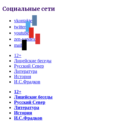
Социальные сети
vkontakte
twitter
youtube
zen-yandex
mail
12+
Лицейские беседы
Русский Север
Литература
История
И.С.Фрадков
12+
Лицейские беседы
Русский Север
Литература
История
И.С.Фрадков