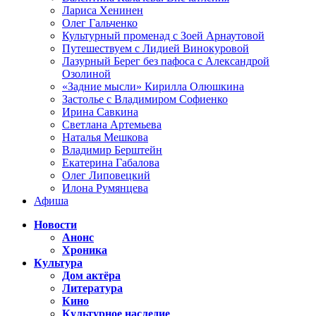
Лариса Хенинен
Олег Гальченко
Культурный променад с Зоей Арнаутовой
Путешествуем с Лидией Винокуровой
Лазурный Берег без пафоса с Александрой
Озолиной
«Задние мысли» Кирилла Олюшкина
Застолье с Владимиром Софиенко
Ирина Савкина
Светлана Артемьева
Наталья Мешкова
Владимир Берштейн
Екатерина Габалова
Олег Липовецкий
Илона Румянцева
Афиша
Новости
Анонс
Хроника
Культура
Дом актёра
Литература
Кино
Культурное наследие