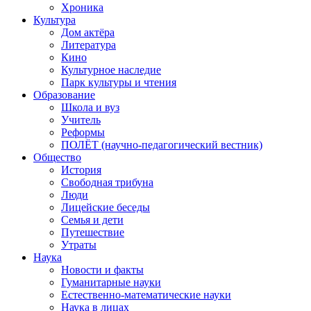
Хроника
Культура
Дом актёра
Литература
Кино
Культурное наследие
Парк культуры и чтения
Образование
Школа и вуз
Учитель
Реформы
ПОЛЁТ (научно-педагогический вестник)
Общество
История
Свободная трибуна
Люди
Лицейские беседы
Семья и дети
Путешествие
Утраты
Наука
Новости и факты
Гуманитарные науки
Естественно-математические науки
Наука в лицах