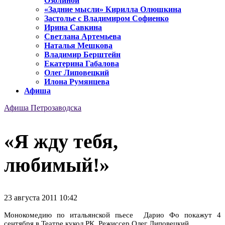
Озолиной
«Задние мысли» Кирилла Олюшкина
Застолье с Владимиром Софиенко
Ирина Савкина
Светлана Артемьева
Наталья Мешкова
Владимир Берштейн
Екатерина Габалова
Олег Липовецкий
Илона Румянцева
Афиша
Афиша Петрозаводска
«Я жду тебя,
любимый!»
23 августа 2011 10:42
Монокомедию по итальянской пьесе Дарио Фо покажут 4
сентября в Театре кукол РК. Режиссер Олег Липовецкий.