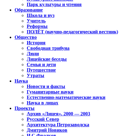
Парк культуры и чтения
Образование
Школа и вуз
Учитель
Реформы
ПОЛЁТ (научно-педагогический вестник)
Общество
История
Свободная трибуна
Люди
Лицейские беседы
Семья и дети
Путешествие
Утраты
Наука
Новости и факты
Гуманитарные науки
Естественно-математические науки
Наука в лицах
Проекты
Архив «Лицея». 2000 — 2003
Русский Север
Архитектура Петрозаводска
Дмитрий Новиков
И.С.Фрадков