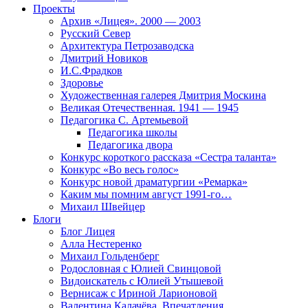
Проекты
Архив «Лицея». 2000 — 2003
Русский Север
Архитектура Петрозаводска
Дмитрий Новиков
И.С.Фрадков
Здоровье
Художественная галерея Дмитрия Москина
Великая Отечественная. 1941 — 1945
Педагогика С. Артемьевой
Педагогика школы
Педагогика двора
Конкурс короткого рассказа «Сестра таланта»
Конкурс «Во весь голос»
Конкурс новой драматургии «Ремарка»
Каким мы помним август 1991-го…
Михаил Швейцер
Блоги
Блог Лицея
Алла Нестеренко
Михаил Гольденберг
Родословная с Юлией Свинцовой
Видоискатель с Юлией Утышевой
Вернисаж с Ириной Ларионовой
Валентина Калачёва. Впечатления