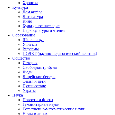
Хроника
Культура
Дом актёра
Литература
Кино
Культурное наследие
Парк культуры и чтения
Образование
Школа и вуз
Учитель
Реформы
ПОЛЁТ (научно-педагогический вестник)
Общество
История
Свободная трибуна
Люди
Лицейские беседы
Семья и дети
Путешествие
Утраты
Наука
Новости и факты
Гуманитарные науки
Естественно-математические науки
Наука в лицах