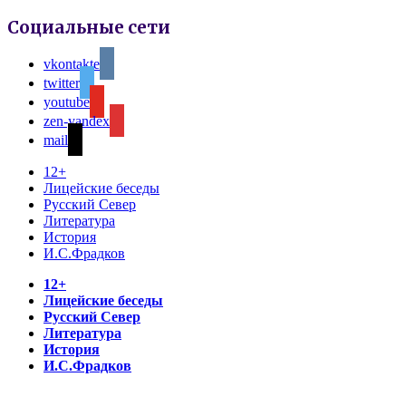
Социальные сети
vkontakte
twitter
youtube
zen-yandex
mail
12+
Лицейские беседы
Русский Север
Литература
История
И.С.Фрадков
12+
Лицейские беседы
Русский Север
Литература
История
И.С.Фрадков