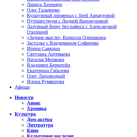
Лариса Хенинен
Олег Гальченко
Культурный променад с Зоей Арнаутовой
Путешествуем с Лидией Винокуровой
Лазурный Берег без пафоса с Александрой
Озолиной
«Задние мысли» Кирилла Олюшкина
Застолье с Владимиром Софиенко
Ирина Савкина
Светлана Артемьева
Наталья Мешкова
Владимир Берштейн
Екатерина Габалова
Олег Липовецкий
Илона Румянцева
Афиша
Новости
Анонс
Хроника
Культура
Дом актёра
Литература
Кино
Культурное наследие