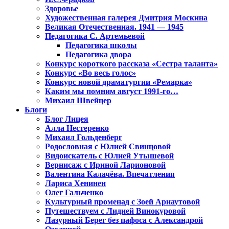
Здоровье
Художественная галерея Дмитрия Москина
Великая Отечественная. 1941 — 1945
Педагогика С. Артемьевой
Педагогика школы
Педагогика двора
Конкурс короткого рассказа «Сестра таланта»
Конкурс «Во весь голос»
Конкурс новой драматургии «Ремарка»
Каким мы помним август 1991-го…
Михаил Швейцер
Блоги
Блог Лицея
Алла Нестеренко
Михаил Гольденберг
Родословная с Юлией Свинцовой
Видоискатель с Юлией Утышевой
Вернисаж с Ириной Ларионовой
Валентина Калачёва. Впечатления
Лариса Хенинен
Олег Гальченко
Культурный променад с Зоей Арнаутовой
Путешествуем с Лидией Винокуровой
Лазурный Берег без пафоса с Александрой