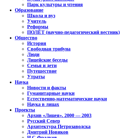
Парк культуры и чтения
Образование
Школа и вуз
Учитель
Реформы
ПОЛЁТ (научно-педагогический вестник)
Общество
История
Свободная трибуна
Люди
Лицейские беседы
Семья и дети
Путешествие
Утраты
Наука
Новости и факты
Гуманитарные науки
Естественно-математические науки
Наука в лицах
Проекты
Архив «Лицея». 2000 — 2003
Русский Север
Архитектура Петрозаводска
Дмитрий Новиков
И.С.Фрадков