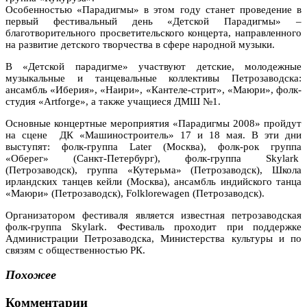
Особенностью «Парадигмы» в этом году станет проведение в
первый фестивальный день «Детской Парадигмы» –
благотворительного просветительского концерта, направленного
на развитие детского творчества в сфере народной музыки.
В «Детской парадигме» участвуют детские, молодежные
музыкальные и танцевальные коллективы Петрозаводска:
ансамбль «Иберия», «Наири», «Кантеле-стрит», «Маюри», фолк-
студия «Artforge», а также учащиеся ДМШ №1.
Основные концертные мероприятия «Парадигмы 2008» пройдут
на сцене ДК «Машиностроитель» 17 и 18 мая. В эти дни
выступят: фолк-группа Later (Москва), фолк-рок группа
«Оберег» (Санкт-Петербург), фолк-группа Skylark
(Петрозаводск), группа «Кутерьма» (Петрозаводск), Школа
ирландских танцев кейли (Москва), ансамбль индийского танца
«Маюри» (Петрозаводск), Folklorewagen (Петрозаводск).
Организатором фестиваля является известная петрозаводская
фолк-группа Skylark. Фестиваль проходит при поддержке
Администрации Петрозаводска, Министерства культуры и по
связям с общественностью РК.
Похожее
Комментарии