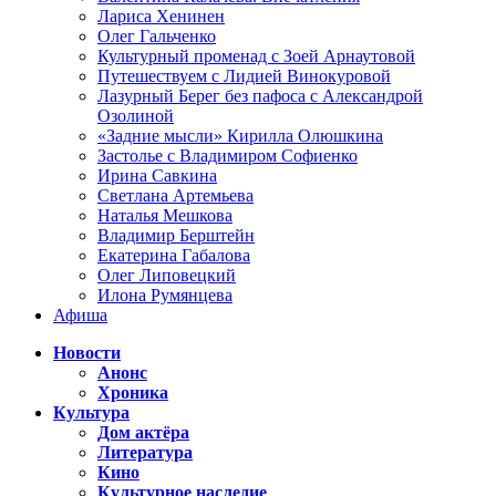
Лариса Хенинен
Олег Гальченко
Культурный променад с Зоей Арнаутовой
Путешествуем с Лидией Винокуровой
Лазурный Берег без пафоса с Александрой
Озолиной
«Задние мысли» Кирилла Олюшкина
Застолье с Владимиром Софиенко
Ирина Савкина
Светлана Артемьева
Наталья Мешкова
Владимир Берштейн
Екатерина Габалова
Олег Липовецкий
Илона Румянцева
Афиша
Новости
Анонс
Хроника
Культура
Дом актёра
Литература
Кино
Культурное наследие