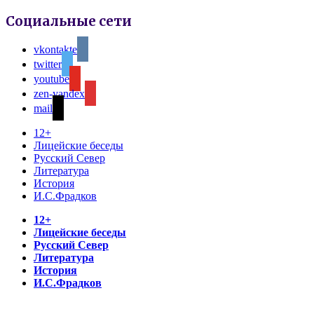
Социальные сети
vkontakte
twitter
youtube
zen-yandex
mail
12+
Лицейские беседы
Русский Север
Литература
История
И.С.Фрадков
12+
Лицейские беседы
Русский Север
Литература
История
И.С.Фрадков