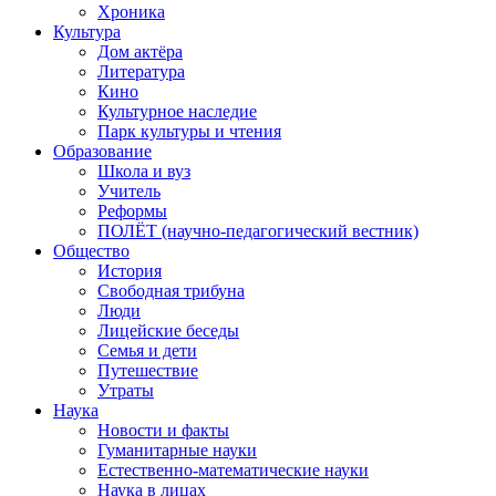
Хроника
Культура
Дом актёра
Литература
Кино
Культурное наследие
Парк культуры и чтения
Образование
Школа и вуз
Учитель
Реформы
ПОЛЁТ (научно-педагогический вестник)
Общество
История
Свободная трибуна
Люди
Лицейские беседы
Семья и дети
Путешествие
Утраты
Наука
Новости и факты
Гуманитарные науки
Естественно-математические науки
Наука в лицах