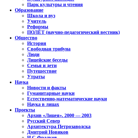
Парк культуры и чтения
Образование
Школа и вуз
Учитель
Реформы
ПОЛЁТ (научно-педагогический вестник)
Общество
История
Свободная трибуна
Люди
Лицейские беседы
Семья и дети
Путешествие
Утраты
Наука
Новости и факты
Гуманитарные науки
Естественно-математические науки
Наука в лицах
Проекты
Архив «Лицея». 2000 — 2003
Русский Север
Архитектура Петрозаводска
Дмитрий Новиков
И.С.Фрадков