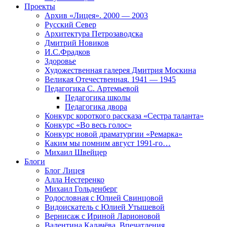
Проекты
Архив «Лицея». 2000 — 2003
Русский Север
Архитектура Петрозаводска
Дмитрий Новиков
И.С.Фрадков
Здоровье
Художественная галерея Дмитрия Москина
Великая Отечественная. 1941 — 1945
Педагогика С. Артемьевой
Педагогика школы
Педагогика двора
Конкурс короткого рассказа «Сестра таланта»
Конкурс «Во весь голос»
Конкурс новой драматургии «Ремарка»
Каким мы помним август 1991-го…
Михаил Швейцер
Блоги
Блог Лицея
Алла Нестеренко
Михаил Гольденберг
Родословная с Юлией Свинцовой
Видоискатель с Юлией Утышевой
Вернисаж с Ириной Ларионовой
Валентина Калачёва. Впечатления