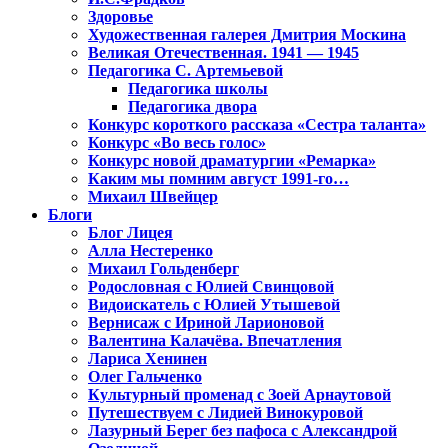
Здоровье
Художественная галерея Дмитрия Москина
Великая Отечественная. 1941 — 1945
Педагогика С. Артемьевой
Педагогика школы
Педагогика двора
Конкурс короткого рассказа «Сестра таланта»
Конкурс «Во весь голос»
Конкурс новой драматургии «Ремарка»
Каким мы помним август 1991-го…
Михаил Швейцер
Блоги
Блог Лицея
Алла Нестеренко
Михаил Гольденберг
Родословная с Юлией Свинцовой
Видоискатель с Юлией Утышевой
Вернисаж с Ириной Ларионовой
Валентина Калачёва. Впечатления
Лариса Хенинен
Олег Гальченко
Культурный променад с Зоей Арнаутовой
Путешествуем с Лидией Винокуровой
Лазурный Берег без пафоса с Александрой