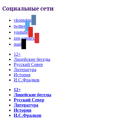
Социальные сети
vkontakte
twitter
youtube
zen-yandex
mail
12+
Лицейские беседы
Русский Север
Литература
История
И.С.Фрадков
12+
Лицейские беседы
Русский Север
Литература
История
И.С.Фрадков