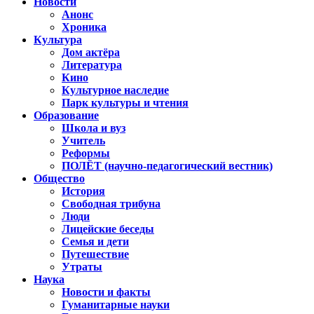
Новости
Анонс
Хроника
Культура
Дом актёра
Литература
Кино
Культурное наследие
Парк культуры и чтения
Образование
Школа и вуз
Учитель
Реформы
ПОЛЁТ (научно-педагогический вестник)
Общество
История
Свободная трибуна
Люди
Лицейские беседы
Семья и дети
Путешествие
Утраты
Наука
Новости и факты
Гуманитарные науки