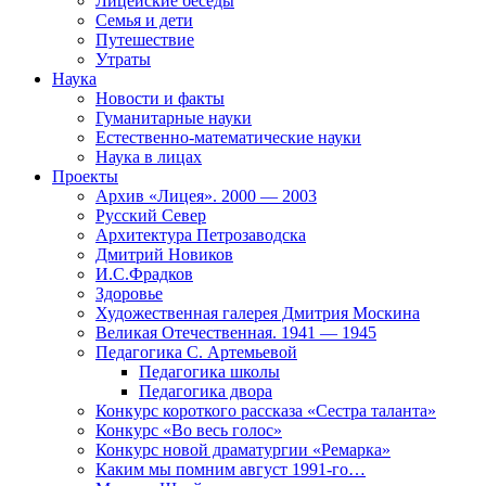
Лицейские беседы
Семья и дети
Путешествие
Утраты
Наука
Новости и факты
Гуманитарные науки
Естественно-математические науки
Наука в лицах
Проекты
Архив «Лицея». 2000 — 2003
Русский Север
Архитектура Петрозаводска
Дмитрий Новиков
И.С.Фрадков
Здоровье
Художественная галерея Дмитрия Москина
Великая Отечественная. 1941 — 1945
Педагогика С. Артемьевой
Педагогика школы
Педагогика двора
Конкурс короткого рассказа «Сестра таланта»
Конкурс «Во весь голос»
Конкурс новой драматургии «Ремарка»
Каким мы помним август 1991-го…