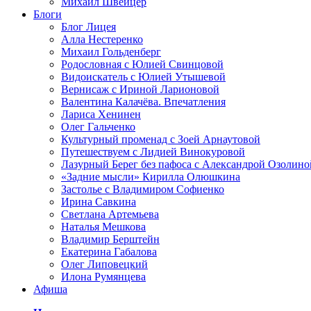
Михаил Швейцер
Блоги
Блог Лицея
Алла Нестеренко
Михаил Гольденберг
Родословная с Юлией Свинцовой
Видоискатель с Юлией Утышевой
Вернисаж с Ириной Ларионовой
Валентина Калачёва. Впечатления
Лариса Хенинен
Олег Гальченко
Культурный променад с Зоей Арнаутовой
Путешествуем с Лидией Винокуровой
Лазурный Берег без пафоса с Александрой Озолино
«Задние мысли» Кирилла Олюшкина
Застолье с Владимиром Софиенко
Ирина Савкина
Светлана Артемьева
Наталья Мешкова
Владимир Берштейн
Екатерина Габалова
Олег Липовецкий
Илона Румянцева
Афиша