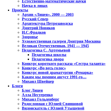
Естественно-математические науки
Наука в лицах
Проекты
Архив «Лицея». 2000 — 2003
Русский Север
Архитектура Петрозаводска
Дмитрий Новиков
И.С.Фрадков
Здоровье
Художественная галерея Дмитрия Москина
Великая Отечественная. 1941 — 1945
Педагогика С. Артемьевой
Педагогика школы
Педагогика двора
Конкурс короткого рассказа «Сестра таланта»
Конкурс «Во весь голос»
Конкурс новой драматургии «Ремарка»
Каким мы помним август 1991-го…
Михаил Швейцер
Блоги
Блог Лицея
Алла Нестеренко
Михаил Гольденберг
Родословная с Юлией Свинцовой
Видоискатель с Юлией Утышевой