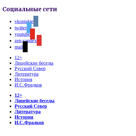
Социальные сети
vkontakte
twitter
youtube
zen-yandex
mail
12+
Лицейские беседы
Русский Север
Литература
История
И.С.Фрадков
12+
Лицейские беседы
Русский Север
Литература
История
И.С.Фрадков