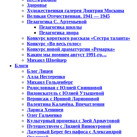
Здоровье
Художественная галерея Дмитрия Москина
Великая Отечественная. 1941 — 1945
Педагогика С. Артемьевой
Педагогика школы
Педагогика двора
Конкурс короткого рассказа «Сестра таланта»
Конкурс «Во весь голос»
Конкурс новой драматургии «Ремарка»
Каким мы помним август 1991-го…
Михаил Швейцер
Блоги
Блог Лицея
Алла Нестеренко
Михаил Гольденберг
Родословная с Юлией Свинцовой
Видоискатель с Юлией Утышевой
Вернисаж с Ириной Ларионовой
Валентина Калачёва. Впечатления
Лариса Хенинен
Олег Гальченко
Культурный променад с Зоей Арнаутовой
Путешествуем с Лидией Винокуровой
Лазурный Берег без пафоса с Александрой