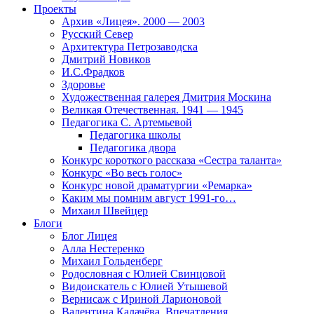
Проекты
Архив «Лицея». 2000 — 2003
Русский Север
Архитектура Петрозаводска
Дмитрий Новиков
И.С.Фрадков
Здоровье
Художественная галерея Дмитрия Москина
Великая Отечественная. 1941 — 1945
Педагогика С. Артемьевой
Педагогика школы
Педагогика двора
Конкурс короткого рассказа «Сестра таланта»
Конкурс «Во весь голос»
Конкурс новой драматургии «Ремарка»
Каким мы помним август 1991-го…
Михаил Швейцер
Блоги
Блог Лицея
Алла Нестеренко
Михаил Гольденберг
Родословная с Юлией Свинцовой
Видоискатель с Юлией Утышевой
Вернисаж с Ириной Ларионовой
Валентина Калачёва. Впечатления