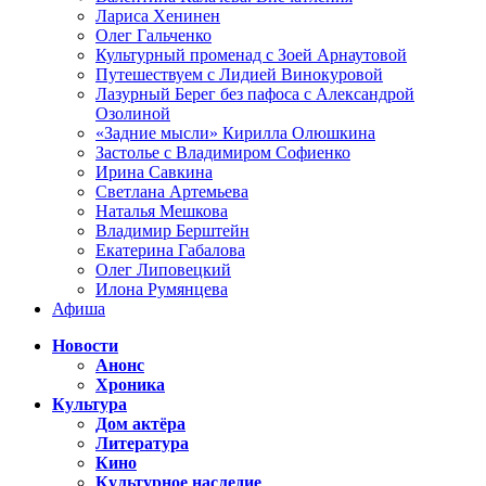
Лариса Хенинен
Олег Гальченко
Культурный променад с Зоей Арнаутовой
Путешествуем с Лидией Винокуровой
Лазурный Берег без пафоса с Александрой
Озолиной
«Задние мысли» Кирилла Олюшкина
Застолье с Владимиром Софиенко
Ирина Савкина
Светлана Артемьева
Наталья Мешкова
Владимир Берштейн
Екатерина Габалова
Олег Липовецкий
Илона Румянцева
Афиша
Новости
Анонс
Хроника
Культура
Дом актёра
Литература
Кино
Культурное наследие