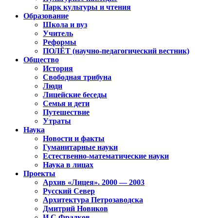
Парк культуры и чтения
Образование
Школа и вуз
Учитель
Реформы
ПОЛЁТ (научно-педагогический вестник)
Общество
История
Свободная трибуна
Люди
Лицейские беседы
Семья и дети
Путешествие
Утраты
Наука
Новости и факты
Гуманитарные науки
Естественно-математические науки
Наука в лицах
Проекты
Архив «Лицея». 2000 — 2003
Русский Север
Архитектура Петрозаводска
Дмитрий Новиков
И.С.Фрадков