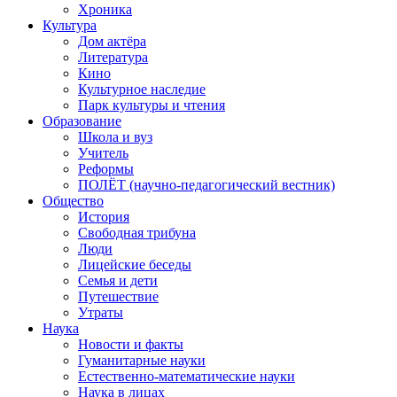
Хроника
Культура
Дом актёра
Литература
Кино
Культурное наследие
Парк культуры и чтения
Образование
Школа и вуз
Учитель
Реформы
ПОЛЁТ (научно-педагогический вестник)
Общество
История
Свободная трибуна
Люди
Лицейские беседы
Семья и дети
Путешествие
Утраты
Наука
Новости и факты
Гуманитарные науки
Естественно-математические науки
Наука в лицах