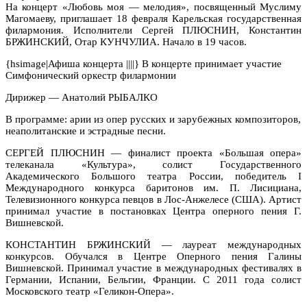
На концерт «Любовь моя — мелодия», посвященный Муслиму
Магомаеву, приглашает 18 февраля Карельская государственная
филармония. Исполнители Сергей ПЛЮСНИН, Константин
БРЖИНСКИЙ, Отар КУНЧУЛИА. Начало в 19 часов.
{hsimage|Афиша концерта ||||} В концерте принимает участие
Симфонический оркестр филармонии
Дирижер — Анатолий РЫБАЛКО
В программе: арии из опер русских и зарубежных композиторов,
неаполитанские и эстрадные песни.
СЕРГЕЙ ПЛЮСНИН — финалист проекта «Большая опера»
телеканала «Культура», солист Государственного
Академического Большого театра России, победитель I
Международного конкурса баритонов им. П. Лисициана,
Телевизионного конкурса певцов в Лос-Анжелесе (США). Артист
принимал участие в постановках Центра оперного пения Г.
Вишневской.
КОНСТАНТИН БРЖИНСКИЙ — лауреат международных
конкурсов. Обучался в Центре Оперного пения Галины
Вишневской. Принимал участие в международных фестивалях в
Германии, Испании, Бельгии, Франции. С 2011 года солист
Московского театр «Геликон-Опера».