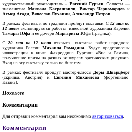
художественный руководитель –
Евгений Гурьев
. Солисты —
знаменитые
Маквала Касрашвили,
Виктор Черноморцев
и
Ахмед Агади,
Вячеслав Луханин
,
Александр Петров
.
В рамках фестиваля по традиции пройдут выставки. С
12 мая по
12 июня
экспонируются работы известной художницы Карелии
Тамары Юфа
и ее дочери
Маргариты Юфа
(графика),
С
20 мая по 12 июня
открыта выставка работ народного
художника России
Михаила Ромадина.
Будут представлены
иллюстрации к книге Фахреддина Гургани «Вис и Рамин»,
получившие призы на разных конкурсах эротических рисунков.
Вход на эту выставку только по билетам.
В рамках фестиваля пройдут мастер-классы
Доры Шварцберг
(скрипка, Австрия) и
Евгения Михайлова
(фортепиано,
Казань).
Похожее
Комментарии
Для отправки комментария вам необходимо
авторизоваться
.
Комментарии