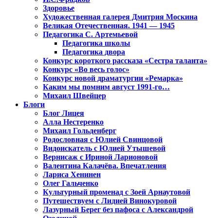
Здоровье
Художественная галерея Дмитрия Москина
Великая Отечественная. 1941 — 1945
Педагогика С. Артемьевой
Педагогика школы
Педагогика двора
Конкурс короткого рассказа «Сестра таланта»
Конкурс «Во весь голос»
Конкурс новой драматургии «Ремарка»
Каким мы помним август 1991-го…
Михаил Швейцер
Блоги
Блог Лицея
Алла Нестеренко
Михаил Гольденберг
Родословная с Юлией Свинцовой
Видоискатель с Юлией Утышевой
Вернисаж с Ириной Ларионовой
Валентина Калачёва. Впечатления
Лариса Хенинен
Олег Гальченко
Культурный променад с Зоей Арнаутовой
Путешествуем с Лидией Винокуровой
Лазурный Берег без пафоса с Александрой