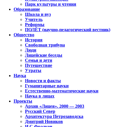
Парк культуры и чтения
Образование
Школа и вуз
Учитель
Реформы
ПОЛЁТ (научно-педагогический вестник)
Общество
История
Свободная трибуна
Люди
Лицейские беседы
Семья и дети
Путешествие
Утраты
Наука
Новости и факты
Гуманитарные науки
Естественно-математические науки
Наука в лицах
Проекты
Архив «Лицея». 2000 — 2003
Русский Север
Архитектура Петрозаводска
Дмитрий Новиков
И.С.Фрадков