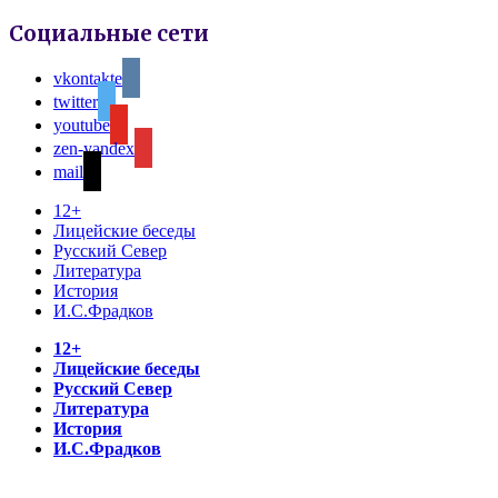
Социальные сети
vkontakte
twitter
youtube
zen-yandex
mail
12+
Лицейские беседы
Русский Север
Литература
История
И.С.Фрадков
12+
Лицейские беседы
Русский Север
Литература
История
И.С.Фрадков