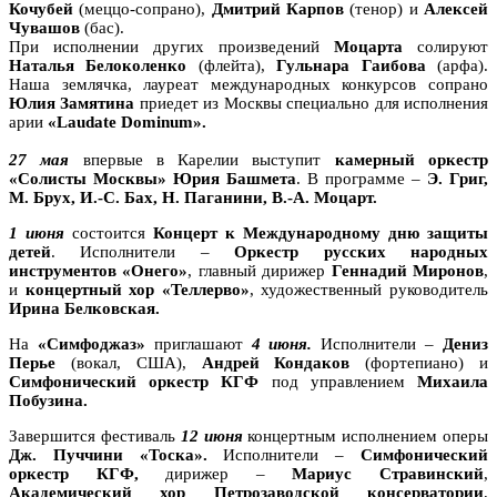
Кочубей
(меццо-сопрано),
Дмитрий Карпов
(тенор) и
Алексей
Чувашов
(бас).
При исполнении других произведений
Моцарта
солируют
Наталья Белоколенко
(флейта),
Гульнара Гаибова
(арфа).
Наша землячка, лауреат международных конкурсов сопрано
Юлия Замятина
приедет из Москвы специально для исполнения
арии
«Laudate Dominum».
27 мая
впервые в Карелии выступит
камерный оркестр
«Солисты Москвы» Юрия Башмета
. В программе –
Э. Григ,
М. Брух, И.-С. Бах, Н. Паганини, В.-А. Моцарт.
1 июня
состоится
Концерт к Международному дню защиты
детей
. Исполнители –
Оркестр русских народных
инструментов «Онего»
, главный дирижер
Геннадий Миронов
,
и
концертный хор «Теллерво»
, художественный руководитель
Ирина Белковская.
На
«Симфоджаз»
приглашают
4 июня.
Исполнители –
Дениз
Перье
(вокал, США),
Андрей Кондаков
(фортепиано) и
Симфонический оркестр КГФ
под управлением
Михаила
Побузина.
Завершится фестиваль
12 июня
концертным исполнением оперы
Дж. Пуччини «Тоска».
Исполнители –
Симфонический
оркестр КГФ,
дирижер –
Мариус Стравинский
,
Академический хор Петрозаводской консерватории
,