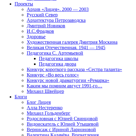
Проекты
Архив «Лицея». 2000 — 2003
Русский Север
Архитектура Петрозаводска
Дмитрий Новиков
И.С.Фрадков
Здоровье
Художественная галерея Дмитрия Москина
Великая Отечественная. 1941 — 1945
Педагогика С. Артемьевой
Педагогика школы
Педагогика двора
Конкурс короткого рассказа «Сестра таланта»
Конкурс «Во весь голос»
Конкурс новой драматургии «Ремарка»
Каким мы помним август 1991-го…
Михаил Швейцер
Блоги
Блог Лицея
Алла Нестеренко
Михаил Гольденберг
Родословная с Юлией Свинцовой
Видоискатель с Юлией Утышевой
Вернисаж с Ириной Ларионовой
Валентина Калачёва. Впечатления