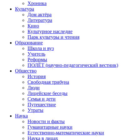
Хроника
Культура
Дом актёра
Литература
Кино
Культурное наследие
Парк культуры и чтения
Образование
Школа и вуз
Учитель
Реформы
ПОЛЁТ (научно-педагогический вестник)
Общество
История
Свободная трибуна
Люди
Лицейские беседы
Семья и дети
Путешествие
Утраты
Наука
Новости и факты
Гуманитарные науки
Естественно-математические науки
Наука в лицах