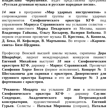
Владислава Чернушенко.
Будет представлена программа
«Русская духовная музыка и русские народные песни».
14 мая
в программе
«Мир ударных инструментов»
в
сопровождении струнной группы и группы ударных
инструментов
Симфонического оркестра КГФ
под
управлением
Мариуса Стравинского
мы услышим солистов –
широко известного
Марка Пекарского
из Москвы, наших
Владимира Гайкова, Ольгу Косыреву, Валерия Бобкова
. В
первом отделении прозвучит музыка
П. Крестона, А. Коппела,
Д. Бека, И. Кефалиди, В. Мартынова.
Во втором –
«Кармен-
сюита» Бизе-Щедрина.
Профессор Венской высшей школы музыки, скрипачка
Дора
Шварцберг
, лауреат международных конкурсов пианист
Евгений Михайлов
выступят
18 мая
с
Cимфоническим
оркестром КГФ
, дирижер –
Мариус Стравинский
. Прозвучат
Симфония Хорхе Боссо (
первое исполнение),
Концерт № 1
Шостаковича для скрипки с оркестром
,
Дивертисмент для
струнного оркестра Бартока
и его же
Концерт № 3 для
фортепиано с оркестром.
"Реквием» Моцарта
мы услышим
23 мая
в исполнении
Симфонического оркестра КГФ
– дирижер
Саулюс
Сондецкис
,
Академического хора Петрозаводской
консерватории
, художественный руководитель
Евгений
Гурьев
. Солисты –
Наталья Миронова
(сопрано),
Наталья