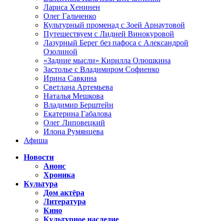
Лариса Хенинен
Олег Гальченко
Культурный променад с Зоей Арнаутовой
Путешествуем с Лидией Винокуровой
Лазурный Берег без пафоса с Александрой
Озолиной
«Задние мысли» Кирилла Олюшкина
Застолье с Владимиром Софиенко
Ирина Савкина
Светлана Артемьева
Наталья Мешкова
Владимир Берштейн
Екатерина Габалова
Олег Липовецкий
Илона Румянцева
Афиша
Новости
Анонс
Хроника
Культура
Дом актёра
Литература
Кино
Культурное наследие