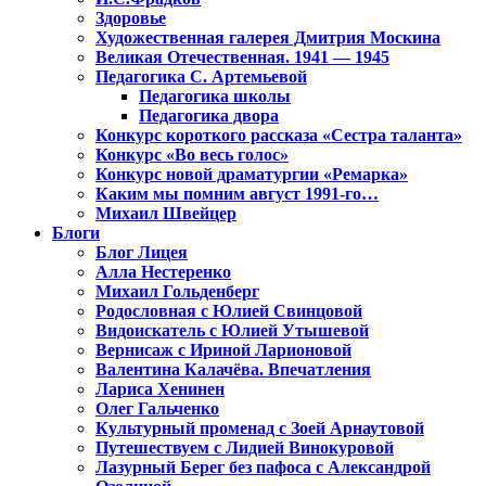
Здоровье
Художественная галерея Дмитрия Москина
Великая Отечественная. 1941 — 1945
Педагогика С. Артемьевой
Педагогика школы
Педагогика двора
Конкурс короткого рассказа «Сестра таланта»
Конкурс «Во весь голос»
Конкурс новой драматургии «Ремарка»
Каким мы помним август 1991-го…
Михаил Швейцер
Блоги
Блог Лицея
Алла Нестеренко
Михаил Гольденберг
Родословная с Юлией Свинцовой
Видоискатель с Юлией Утышевой
Вернисаж с Ириной Ларионовой
Валентина Калачёва. Впечатления
Лариса Хенинен
Олег Гальченко
Культурный променад с Зоей Арнаутовой
Путешествуем с Лидией Винокуровой
Лазурный Берег без пафоса с Александрой