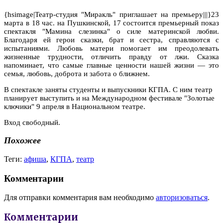
{hsimage|Театр-студия "Миракль" приглашает на премьеру|||}23
марта в 18 час. на Пушкинской, 17 состоится премьерный показ
спектакля "Мамина слезинка"
о силе материнской любви
.
Благодаря ей герои сказки, брат и сестра, справляются с
испытаниями. Любовь матери помогает им преодолевать
жизненные трудности, отличить правду от лжи. Сказка
напоминает, что самые главные ценности нашей жизни — это
семья, любовь, доброта и забота о ближнем.
В спектакле заняты студенты и выпускники КГПА. С ним театр
планирует выступить и на Международном фестивале "Золотые
ключики" 9 апреля в Национальном театре.
Вход свободный.
Похожее
Теги:
афиша
,
КГПА
,
театр
Комментарии
Для отправки комментария вам необходимо
авторизоваться
.
Комментарии