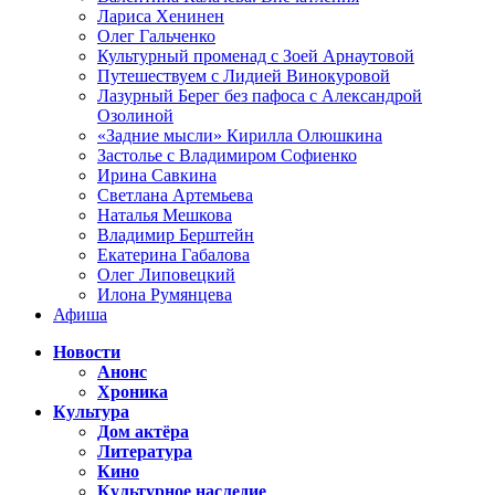
Лариса Хенинен
Олег Гальченко
Культурный променад с Зоей Арнаутовой
Путешествуем с Лидией Винокуровой
Лазурный Берег без пафоса с Александрой
Озолиной
«Задние мысли» Кирилла Олюшкина
Застолье с Владимиром Софиенко
Ирина Савкина
Светлана Артемьева
Наталья Мешкова
Владимир Берштейн
Екатерина Габалова
Олег Липовецкий
Илона Румянцева
Афиша
Новости
Анонс
Хроника
Культура
Дом актёра
Литература
Кино
Культурное наследие