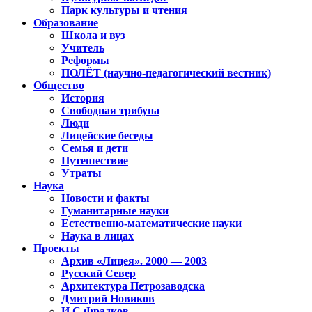
Парк культуры и чтения
Образование
Школа и вуз
Учитель
Реформы
ПОЛЁТ (научно-педагогический вестник)
Общество
История
Свободная трибуна
Люди
Лицейские беседы
Семья и дети
Путешествие
Утраты
Наука
Новости и факты
Гуманитарные науки
Естественно-математические науки
Наука в лицах
Проекты
Архив «Лицея». 2000 — 2003
Русский Север
Архитектура Петрозаводска
Дмитрий Новиков
И.С.Фрадков