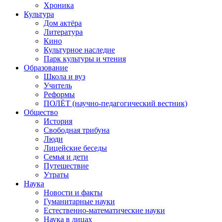
Хроника
Культура
Дом актёра
Литература
Кино
Культурное наследие
Парк культуры и чтения
Образование
Школа и вуз
Учитель
Реформы
ПОЛЁТ (научно-педагогический вестник)
Общество
История
Свободная трибуна
Люди
Лицейские беседы
Семья и дети
Путешествие
Утраты
Наука
Новости и факты
Гуманитарные науки
Естественно-математические науки
Наука в лицах