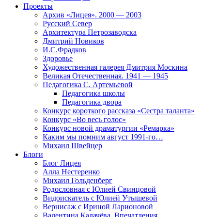
Проекты
Архив «Лицея». 2000 — 2003
Русский Север
Архитектура Петрозаводска
Дмитрий Новиков
И.С.Фрадков
Здоровье
Художественная галерея Дмитрия Москина
Великая Отечественная. 1941 — 1945
Педагогика С. Артемьевой
Педагогика школы
Педагогика двора
Конкурс короткого рассказа «Сестра таланта»
Конкурс «Во весь голос»
Конкурс новой драматургии «Ремарка»
Каким мы помним август 1991-го…
Михаил Швейцер
Блоги
Блог Лицея
Алла Нестеренко
Михаил Гольденберг
Родословная с Юлией Свинцовой
Видоискатель с Юлией Утышевой
Вернисаж с Ириной Ларионовой
Валентина Калачёва. Впечатления