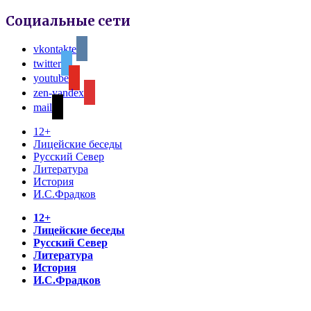
Социальные сети
vkontakte
twitter
youtube
zen-yandex
mail
12+
Лицейские беседы
Русский Север
Литература
История
И.С.Фрадков
12+
Лицейские беседы
Русский Север
Литература
История
И.С.Фрадков