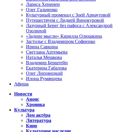
Лариса Хенинен
Олег Гальченко
Культурный променад с Зоей Арнаутовой
Путешествуем с Лидией Винокуровой
Лазурный Берег без пафоса с Александрой
Озолиной
«Задние мысли» Кирилла Олюшкина
Застолье с Владимиром Софиенко
Ирина Савкина
Светлана Артемьева
Наталья Мешкова
Владимир Берштейн
Екатерина Габалова
Олег Липовецкий
Илона Румянцева
Афиша
Новости
Анонс
Хроника
Культура
Дом актёра
Литература
Кино
Культурное наследие