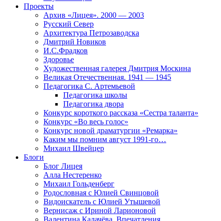
Проекты
Архив «Лицея». 2000 — 2003
Русский Север
Архитектура Петрозаводска
Дмитрий Новиков
И.С.Фрадков
Здоровье
Художественная галерея Дмитрия Москина
Великая Отечественная. 1941 — 1945
Педагогика С. Артемьевой
Педагогика школы
Педагогика двора
Конкурс короткого рассказа «Сестра таланта»
Конкурс «Во весь голос»
Конкурс новой драматургии «Ремарка»
Каким мы помним август 1991-го…
Михаил Швейцер
Блоги
Блог Лицея
Алла Нестеренко
Михаил Гольденберг
Родословная с Юлией Свинцовой
Видоискатель с Юлией Утышевой
Вернисаж с Ириной Ларионовой
Валентина Калачёва. Впечатления