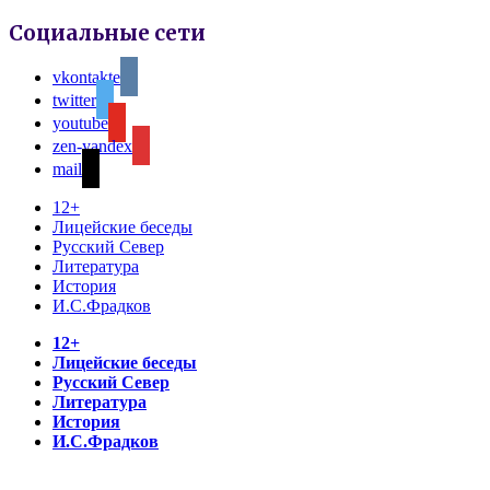
Социальные сети
vkontakte
twitter
youtube
zen-yandex
mail
12+
Лицейские беседы
Русский Север
Литература
История
И.С.Фрадков
12+
Лицейские беседы
Русский Север
Литература
История
И.С.Фрадков