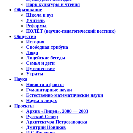
Парк культуры и чтения
Образование
Школа и вуз
Учитель
Реформы
ПОЛЁТ (научно-педагогический вестник)
Общество
История
Свободная трибуна
Люди
Лицейские беседы
Семья и дети
Путешествие
Утраты
Наука
Новости и факты
Гуманитарные науки
Естественно-математические науки
Наука в лицах
Проекты
Архив «Лицея». 2000 — 2003
Русский Север
Архитектура Петрозаводска
Дмитрий Новиков
И.С.Фрадков