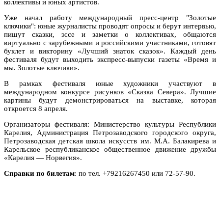
коллективы и юных артистов.
Уже начал работу международный пресс-центр "Золотые
ключики": юные журналисты проводят опросы и берут интервью,
пишут сказки, эссе и заметки о коллективах, общаются
виртуально с зарубежными и российскими участниками, готовят
буклет и викторину «Лучший знаток сказок». Каждый день
фестиваля будут выходить экспресс-выпуски газеты «Время и
мы. Золотые ключики».
В рамках фестиваля юные художники участвуют в
международном конкурсе рисунков «Сказка Севера». Лучшие
картины будут демонстрироваться на выставке, которая
откроется 8 апреля.
Организаторы фестиваля: Министерство культуры Республики
Карелия, Администрация Петрозаводского городского округа,
Петрозаводская детская школа искусств им. М.А. Балакирева и
Карельское республиканское общественное движение дружбы
«Карелия — Норвегия».
Справки по билетам
: по тел. +79216267450 или 72-57-90.