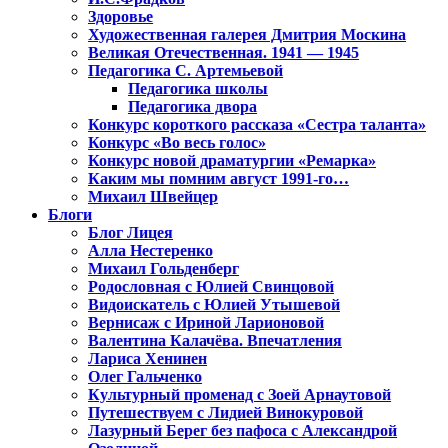
Здоровье
Художественная галерея Дмитрия Москина
Великая Отечественная. 1941 — 1945
Педагогика С. Артемьевой
Педагогика школы
Педагогика двора
Конкурс короткого рассказа «Сестра таланта»
Конкурс «Во весь голос»
Конкурс новой драматургии «Ремарка»
Каким мы помним август 1991-го…
Михаил Швейцер
Блоги
Блог Лицея
Алла Нестеренко
Михаил Гольденберг
Родословная с Юлией Свинцовой
Видоискатель с Юлией Утышевой
Вернисаж с Ириной Ларионовой
Валентина Калачёва. Впечатления
Лариса Хенинен
Олег Гальченко
Культурный променад с Зоей Арнаутовой
Путешествуем с Лидией Винокуровой
Лазурный Берег без пафоса с Александрой