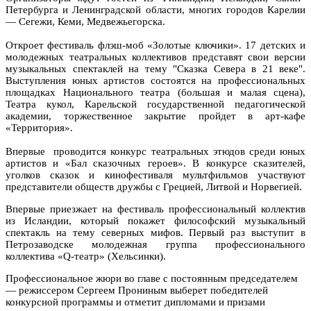
Петербурга и Ленинградской области, многих городов Карелии
— Сегежи, Кеми, Медвежьегорска.
Откроет фестиваль флэш-моб «Золотые ключики». 17 детских и
молодежных театральных коллективов представят свои версии
музыкальных спектаклей на тему "Сказка Севера в 21 веке".
Выступления юных артистов состоятся на профессиональных
площадках Национального театра (большая и малая сцена),
Театра кукол, Карельской государственной педагогической
академии, торжественное закрытие пройдет в арт-кафе
«Территория».
Впервые проводится конкурс театральных этюдов среди юных
артистов и «Бал сказочных героев». В конкурсе сказителей,
уголков сказок и кинофестиваля мультфильмов участвуют
представители обществ дружбы с Грецией, Литвой и Норвегией.
Впервые приезжает на фестиваль профессиональный коллектив
из Исландии, который покажет философский музыкальный
спектакль на тему северных мифов. Первый раз выступит в
Петрозаводске молодежная группа профессионального
коллектива «Q-театр» (Хельсинки).
Профессиональное жюри во главе с постоянным председателем
— режиссером Сергеем Прониным выберет победителей
конкурсной программы и отметит дипломами и призами