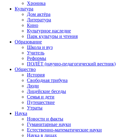
Хроника
Культура
Дом актёра
Литература
Кино
Культурное наследие
Парк культуры и чтения
Образование
Школа и вуз
Учитель
Реформы
ПОЛЁТ (научно-педагогический вестник)
Общество
История
Свободная трибуна
Люди
Лицейские беседы
Семья и дети
Путешествие
Утраты
Наука
Новости и факты
Гуманитарные науки
Естественно-математические науки
Наука в лицах