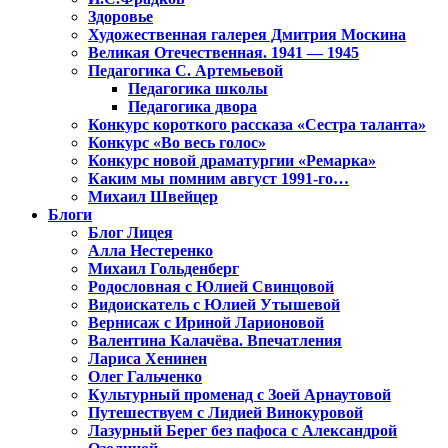
Здоровье
Художественная галерея Дмитрия Москина
Великая Отечественная. 1941 — 1945
Педагогика С. Артемьевой
Педагогика школы
Педагогика двора
Конкурс короткого рассказа «Сестра таланта»
Конкурс «Во весь голос»
Конкурс новой драматургии «Ремарка»
Каким мы помним август 1991-го…
Михаил Швейцер
Блоги
Блог Лицея
Алла Нестеренко
Михаил Гольденберг
Родословная с Юлией Свинцовой
Видоискатель с Юлией Утышевой
Вернисаж с Ириной Ларионовой
Валентина Калачёва. Впечатления
Лариса Хенинен
Олег Гальченко
Культурный променад с Зоей Арнаутовой
Путешествуем с Лидией Винокуровой
Лазурный Берег без пафоса с Александрой