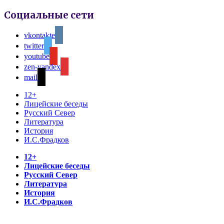
Социальные сети
vkontakte
twitter
youtube
zen-yandex
mail
12+
Лицейские беседы
Русский Север
Литература
История
И.С.Фрадков
12+
Лицейские беседы
Русский Север
Литература
История
И.С.Фрадков