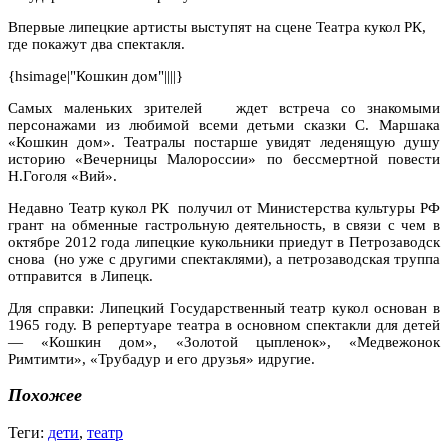
Впервые липецкие артисты выступят на сцене Театра кукол РК,
где покажут два спектакля.
{hsimage|"Кошкин дом"||||}
Самых маленьких зрителей
ждет встреча со знакомыми
персонажами из любимой всеми детьми сказки С. Маршака
«Кошкин дом». Театралы постарше увидят леденящую душу
историю «Вечерницы Малороссии» по бессмертной повести
Н.Гоголя «Вий».
Недавно Театр кукол РК
получил от Министерства культуры РФ
грант на обменные гастрольную деятельность, в связи с чем в
октябре 2012 года липецкие кукольники приедут в Петрозаводск
снова
(но уже с другими спектаклями), а петрозаводская труппа
отправится
в Липецк.
Для справки: Липецкий Государственный театр кукол основан в
1965 году. В репертуаре театра в основном спектакли для детей
— «Кошкин дом», «Золотой цыпленок», «Медвежонок
Римтимти», «Трубадур и его друзья» идругие.
Похожее
Теги:
дети
,
театр