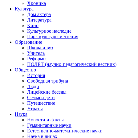
Хроника
Культура
Дом актёра
Литература
Кино
Культурное наследие
Парк культуры и чтения
Образование
Школа и вуз
Учитель
Реформы
ПОЛЁТ (научно-педагогический вестник)
Общество
История
Свободная трибуна
Люди
Лицейские беседы
Семья и дети
Путешествие
Утраты
Наука
Новости и факты
Гуманитарные науки
Естественно-математические науки
Наука в лицах