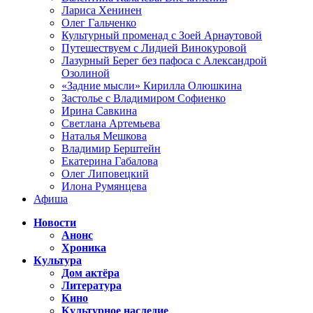
Лариса Хенинен
Олег Гальченко
Культурный променад с Зоей Арнаутовой
Путешествуем с Лидией Винокуровой
Лазурный Берег без пафоса с Александрой
Озолиной
«Задние мысли» Кирилла Олюшкина
Застолье с Владимиром Софиенко
Ирина Савкина
Светлана Артемьева
Наталья Мешкова
Владимир Берштейн
Екатерина Габалова
Олег Липовецкий
Илона Румянцева
Афиша
Новости
Анонс
Хроника
Культура
Дом актёра
Литература
Кино
Культурное наследие