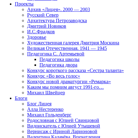
Проекты
Архив «Лицея». 2000 — 2003
Русский Север
Архитектура Петрозаводска
Дмитрий Новиков
И.С.Фрадков
Здоровье
Художественная галерея Дмитрия Москина
Великая Отечественная. 1941 — 1945
Педагогика С. Артемьевой
Педагогика школы
Педагогика двора
Конкурс короткого рассказа «Сестра таланта»
Конкурс «Во весь голос»
Конкурс новой драматургии «Ремарка»
Каким мы помним август 1991-го…
Михаил Швейцер
Блоги
Блог Лицея
Алла Нестеренко
Михаил Гольденберг
Родословная с Юлией Свинцовой
Видоискатель с Юлией Утышевой
Вернисаж с Ириной Ларионовой
Валентина Калачёва. Впечатления