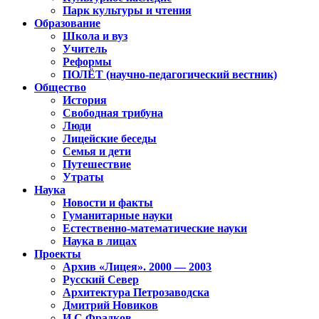
Парк культуры и чтения
Образование
Школа и вуз
Учитель
Реформы
ПОЛЁТ (научно-педагогический вестник)
Общество
История
Свободная трибуна
Люди
Лицейские беседы
Семья и дети
Путешествие
Утраты
Наука
Новости и факты
Гуманитарные науки
Естественно-математические науки
Наука в лицах
Проекты
Архив «Лицея». 2000 — 2003
Русский Север
Архитектура Петрозаводска
Дмитрий Новиков
И.С.Фрадков