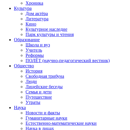
Хроника
Культура
Дом актёра
Литература
Кино
Культурное наследие
Парк культуры и чтения
Образование
Школа и вуз
Учитель
Реформы
ПОЛЁТ (научно-педагогический вестник)
Общество
История
Свободная трибуна
Люди
Лицейские беседы
Семья и дети
Путешествие
Утраты
Наука
Новости и факты
Гуманитарные науки
Естественно-математические науки
Наука в лицах