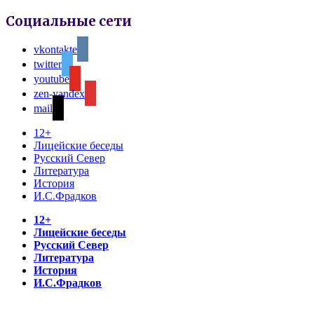
Социальные сети
vkontakte
twitter
youtube
zen-yandex
mail
12+
Лицейские беседы
Русский Север
Литература
История
И.С.Фрадков
12+
Лицейские беседы
Русский Север
Литература
История
И.С.Фрадков