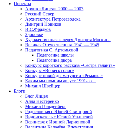
Проекты
Архив «Лицея». 2000 — 2003
Русский Север
Архитектура Петрозаводска
Дмитрий Новиков
И.С.Фрадков
Здоровье
Художественная галерея Дмитрия Москина
Великая Отечественная. 1941 — 1945
Педагогика С. Артемьевой
Педагогика школы
Педагогика двора
Конкурс короткого рассказа «Сестра таланта»
Конкурс «Во весь голос»
Конкурс новой драматургии «Ремарка»
Каким мы помним август 1991-го…
Михаил Швейцер
Блоги
Блог Лицея
Алла Нестеренко
Михаил Гольденберг
Родословная с Юлией Свинцовой
Видоискатель с Юлией Утышевой
Вернисаж с Ириной Ларионовой
Валентина Калачёва. Впечатления