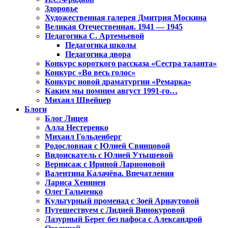
Здоровье
Художественная галерея Дмитрия Москина
Великая Отечественная. 1941 — 1945
Педагогика С. Артемьевой
Педагогика школы
Педагогика двора
Конкурс короткого рассказа «Сестра таланта»
Конкурс «Во весь голос»
Конкурс новой драматургии «Ремарка»
Каким мы помним август 1991-го…
Михаил Швейцер
Блоги
Блог Лицея
Алла Нестеренко
Михаил Гольденберг
Родословная с Юлией Свинцовой
Видоискатель с Юлией Утышевой
Вернисаж с Ириной Ларионовой
Валентина Калачёва. Впечатления
Лариса Хенинен
Олег Гальченко
Культурный променад с Зоей Арнаутовой
Путешествуем с Лидией Винокуровой
Лазурный Берег без пафоса с Александрой