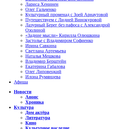
Лариса Хенинен
Олег Гальченко
Культурный променад с Зоей Арнаутовой
Путешествуем с Лидией Винокуровой
Лазурный Берег без пафоса с Александрой
Озолиной
«Задние мысли» Кирилла Олюшкина
Застолье с Владимиром Софиенко
Ирина Савкина
Светлана Артемьева
Наталья Мешкова
Владимир Берштейн
Екатерина Габалова
Олег Липовецкий
Илона Румянцева
Афиша
Новости
Анонс
Хроника
Культура
Дом актёра
Литература
Кино
Культурное наследие