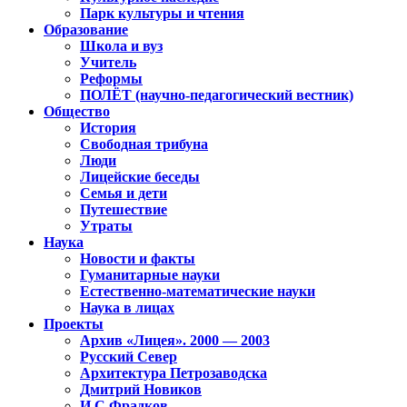
Парк культуры и чтения
Образование
Школа и вуз
Учитель
Реформы
ПОЛЁТ (научно-педагогический вестник)
Общество
История
Свободная трибуна
Люди
Лицейские беседы
Семья и дети
Путешествие
Утраты
Наука
Новости и факты
Гуманитарные науки
Естественно-математические науки
Наука в лицах
Проекты
Архив «Лицея». 2000 — 2003
Русский Север
Архитектура Петрозаводска
Дмитрий Новиков
И.С.Фрадков