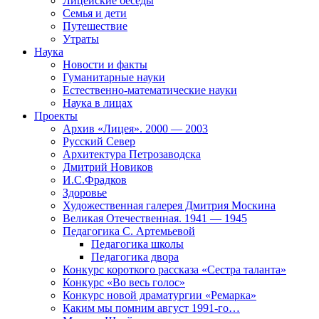
Лицейские беседы
Семья и дети
Путешествие
Утраты
Наука
Новости и факты
Гуманитарные науки
Естественно-математические науки
Наука в лицах
Проекты
Архив «Лицея». 2000 — 2003
Русский Север
Архитектура Петрозаводска
Дмитрий Новиков
И.С.Фрадков
Здоровье
Художественная галерея Дмитрия Москина
Великая Отечественная. 1941 — 1945
Педагогика С. Артемьевой
Педагогика школы
Педагогика двора
Конкурс короткого рассказа «Сестра таланта»
Конкурс «Во весь голос»
Конкурс новой драматургии «Ремарка»
Каким мы помним август 1991-го…