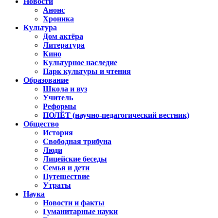
Новости
Анонс
Хроника
Культура
Дом актёра
Литература
Кино
Культурное наследие
Парк культуры и чтения
Образование
Школа и вуз
Учитель
Реформы
ПОЛЁТ (научно-педагогический вестник)
Общество
История
Свободная трибуна
Люди
Лицейские беседы
Семья и дети
Путешествие
Утраты
Наука
Новости и факты
Гуманитарные науки