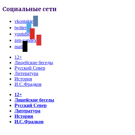
Социальные сети
vkontakte
twitter
youtube
zen-yandex
mail
12+
Лицейские беседы
Русский Север
Литература
История
И.С.Фрадков
12+
Лицейские беседы
Русский Север
Литература
История
И.С.Фрадков