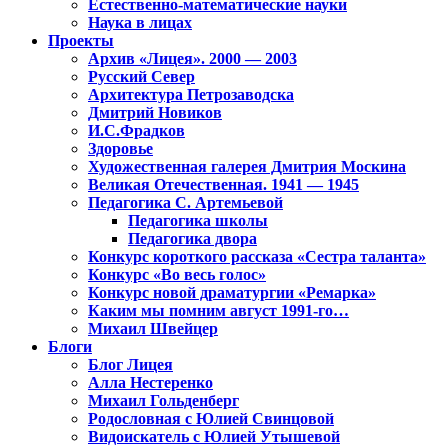
Естественно-математические науки
Наука в лицах
Проекты
Архив «Лицея». 2000 — 2003
Русский Север
Архитектура Петрозаводска
Дмитрий Новиков
И.С.Фрадков
Здоровье
Художественная галерея Дмитрия Москина
Великая Отечественная. 1941 — 1945
Педагогика С. Артемьевой
Педагогика школы
Педагогика двора
Конкурс короткого рассказа «Сестра таланта»
Конкурс «Во весь голос»
Конкурс новой драматургии «Ремарка»
Каким мы помним август 1991-го…
Михаил Швейцер
Блоги
Блог Лицея
Алла Нестеренко
Михаил Гольденберг
Родословная с Юлией Свинцовой
Видоискатель с Юлией Утышевой