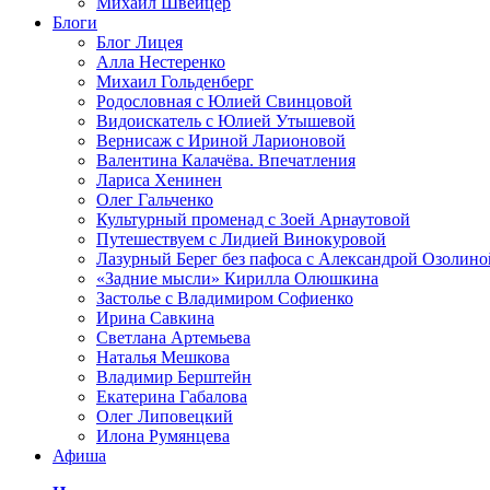
Михаил Швейцер
Блоги
Блог Лицея
Алла Нестеренко
Михаил Гольденберг
Родословная с Юлией Свинцовой
Видоискатель с Юлией Утышевой
Вернисаж с Ириной Ларионовой
Валентина Калачёва. Впечатления
Лариса Хенинен
Олег Гальченко
Культурный променад с Зоей Арнаутовой
Путешествуем с Лидией Винокуровой
Лазурный Берег без пафоса с Александрой Озолино
«Задние мысли» Кирилла Олюшкина
Застолье с Владимиром Софиенко
Ирина Савкина
Светлана Артемьева
Наталья Мешкова
Владимир Берштейн
Екатерина Габалова
Олег Липовецкий
Илона Румянцева
Афиша