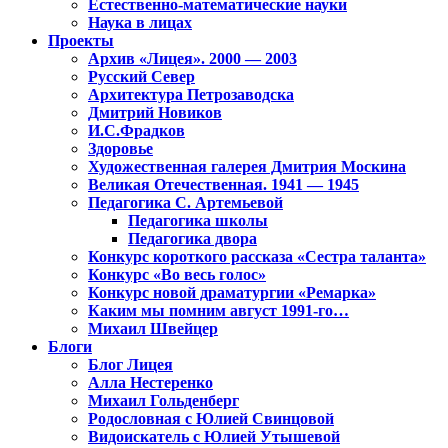
Естественно-математические науки
Наука в лицах
Проекты
Архив «Лицея». 2000 — 2003
Русский Север
Архитектура Петрозаводска
Дмитрий Новиков
И.С.Фрадков
Здоровье
Художественная галерея Дмитрия Москина
Великая Отечественная. 1941 — 1945
Педагогика С. Артемьевой
Педагогика школы
Педагогика двора
Конкурс короткого рассказа «Сестра таланта»
Конкурс «Во весь голос»
Конкурс новой драматургии «Ремарка»
Каким мы помним август 1991-го…
Михаил Швейцер
Блоги
Блог Лицея
Алла Нестеренко
Михаил Гольденберг
Родословная с Юлией Свинцовой
Видоискатель с Юлией Утышевой