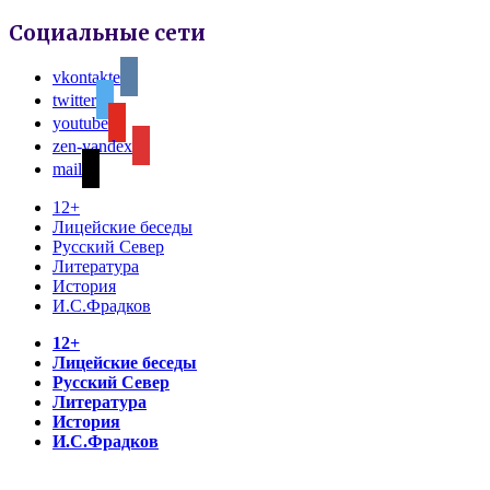
Социальные сети
vkontakte
twitter
youtube
zen-yandex
mail
12+
Лицейские беседы
Русский Север
Литература
История
И.С.Фрадков
12+
Лицейские беседы
Русский Север
Литература
История
И.С.Фрадков