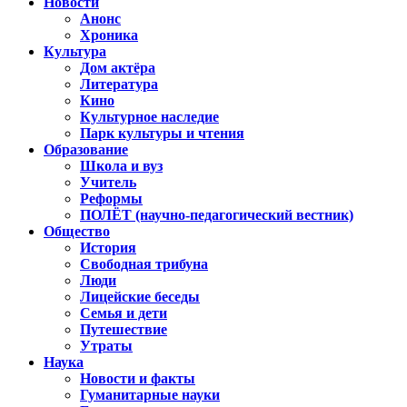
Новости
Анонс
Хроника
Культура
Дом актёра
Литература
Кино
Культурное наследие
Парк культуры и чтения
Образование
Школа и вуз
Учитель
Реформы
ПОЛЁТ (научно-педагогический вестник)
Общество
История
Свободная трибуна
Люди
Лицейские беседы
Семья и дети
Путешествие
Утраты
Наука
Новости и факты
Гуманитарные науки