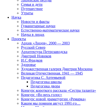
Лицейские беседы
Семья и дети
Путешествие
Утраты
Наука
Новости и факты
Гуманитарные науки
Естественно-математические науки
Наука в лицах
Проекты
Архив «Лицея». 2000 — 2003
Русский Север
Архитектура Петрозаводска
Дмитрий Новиков
И.С.Фрадков
Здоровье
Художественная галерея Дмитрия Москина
Великая Отечественная. 1941 — 1945
Педагогика С. Артемьевой
Педагогика школы
Педагогика двора
Конкурс короткого рассказа «Сестра таланта»
Конкурс «Во весь голос»
Конкурс новой драматургии «Ремарка»
Каким мы помним август 1991-го…