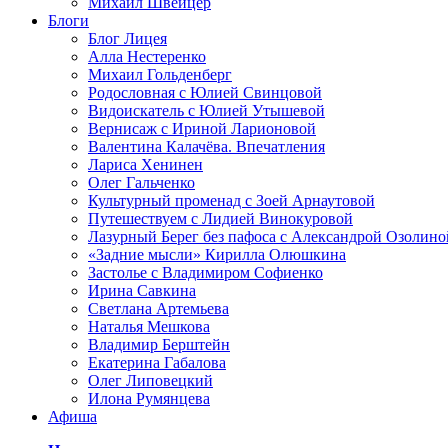
Михаил Швейцер
Блоги
Блог Лицея
Алла Нестеренко
Михаил Гольденберг
Родословная с Юлией Свинцовой
Видоискатель с Юлией Утышевой
Вернисаж с Ириной Ларионовой
Валентина Калачёва. Впечатления
Лариса Хенинен
Олег Гальченко
Культурный променад с Зоей Арнаутовой
Путешествуем с Лидией Винокуровой
Лазурный Берег без пафоса с Александрой Озолино
«Задние мысли» Кирилла Олюшкина
Застолье с Владимиром Софиенко
Ирина Савкина
Светлана Артемьева
Наталья Мешкова
Владимир Берштейн
Екатерина Габалова
Олег Липовецкий
Илона Румянцева
Афиша