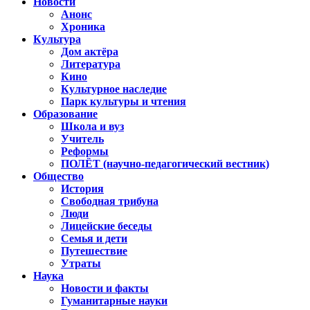
Новости
Анонс
Хроника
Культура
Дом актёра
Литература
Кино
Культурное наследие
Парк культуры и чтения
Образование
Школа и вуз
Учитель
Реформы
ПОЛЁТ (научно-педагогический вестник)
Общество
История
Свободная трибуна
Люди
Лицейские беседы
Семья и дети
Путешествие
Утраты
Наука
Новости и факты
Гуманитарные науки