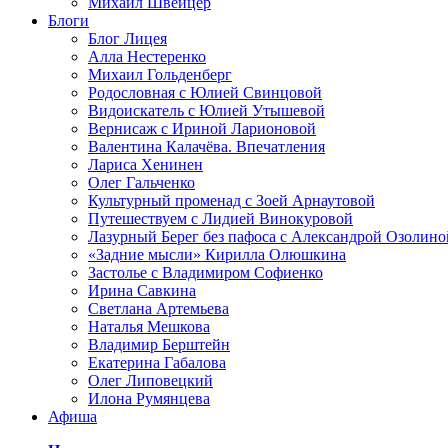
Михаил Швейцер
Блоги
Блог Лицея
Алла Нестеренко
Михаил Гольденберг
Родословная с Юлией Свинцовой
Видоискатель с Юлией Утышевой
Вернисаж с Ириной Ларионовой
Валентина Калачёва. Впечатления
Лариса Хенинен
Олег Гальченко
Культурный променад с Зоей Арнаутовой
Путешествуем с Лидией Винокуровой
Лазурный Берег без пафоса с Александрой Озолино
«Задние мысли» Кирилла Олюшкина
Застолье с Владимиром Софиенко
Ирина Савкина
Светлана Артемьева
Наталья Мешкова
Владимир Берштейн
Екатерина Габалова
Олег Липовецкий
Илона Румянцева
Афиша