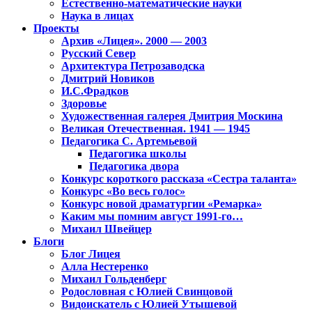
Естественно-математические науки
Наука в лицах
Проекты
Архив «Лицея». 2000 — 2003
Русский Север
Архитектура Петрозаводска
Дмитрий Новиков
И.С.Фрадков
Здоровье
Художественная галерея Дмитрия Москина
Великая Отечественная. 1941 — 1945
Педагогика С. Артемьевой
Педагогика школы
Педагогика двора
Конкурс короткого рассказа «Сестра таланта»
Конкурс «Во весь голос»
Конкурс новой драматургии «Ремарка»
Каким мы помним август 1991-го…
Михаил Швейцер
Блоги
Блог Лицея
Алла Нестеренко
Михаил Гольденберг
Родословная с Юлией Свинцовой
Видоискатель с Юлией Утышевой