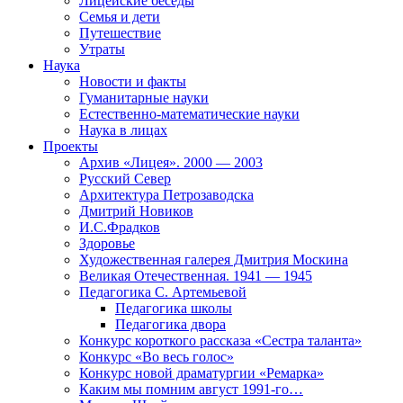
Лицейские беседы
Семья и дети
Путешествие
Утраты
Наука
Новости и факты
Гуманитарные науки
Естественно-математические науки
Наука в лицах
Проекты
Архив «Лицея». 2000 — 2003
Русский Север
Архитектура Петрозаводска
Дмитрий Новиков
И.С.Фрадков
Здоровье
Художественная галерея Дмитрия Москина
Великая Отечественная. 1941 — 1945
Педагогика С. Артемьевой
Педагогика школы
Педагогика двора
Конкурс короткого рассказа «Сестра таланта»
Конкурс «Во весь голос»
Конкурс новой драматургии «Ремарка»
Каким мы помним август 1991-го…