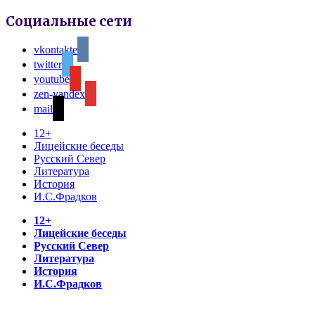
Социальные сети
vkontakte
twitter
youtube
zen-yandex
mail
12+
Лицейские беседы
Русский Север
Литература
История
И.С.Фрадков
12+
Лицейские беседы
Русский Север
Литература
История
И.С.Фрадков