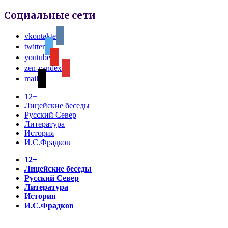
Социальные сети
vkontakte
twitter
youtube
zen-yandex
mail
12+
Лицейские беседы
Русский Север
Литература
История
И.С.Фрадков
12+
Лицейские беседы
Русский Север
Литература
История
И.С.Фрадков