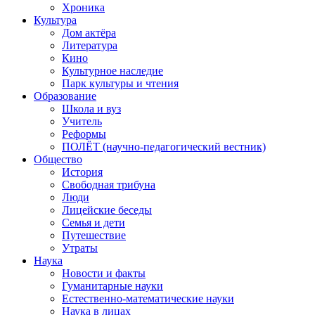
Хроника
Культура
Дом актёра
Литература
Кино
Культурное наследие
Парк культуры и чтения
Образование
Школа и вуз
Учитель
Реформы
ПОЛЁТ (научно-педагогический вестник)
Общество
История
Свободная трибуна
Люди
Лицейские беседы
Семья и дети
Путешествие
Утраты
Наука
Новости и факты
Гуманитарные науки
Естественно-математические науки
Наука в лицах