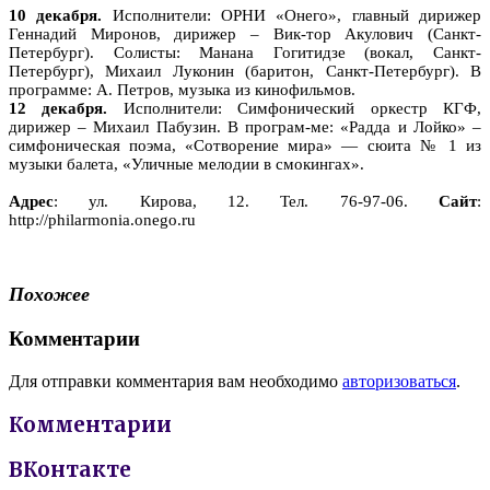
10 декабря.
Исполнители: ОРНИ «Онего», главный дирижер
Геннадий Миронов, дирижер – Вик-тор Акулович (Санкт-
Петербург). Солисты: Манана Гогитидзе (вокал, Санкт-
Петербург), Михаил Луконин (баритон, Санкт-Петербург). В
программе: А. Петров, музыка из кинофильмов.
12 декабря.
Исполнители: Симфонический оркестр КГФ,
дирижер – Михаил Пабузин. В програм-ме: «Радда и Лойко» –
симфоническая поэма, «Сотворение мира» — сюита № 1 из
музыки балета, «Уличные мелодии в смокингах».
Адрес
: ул. Кирова, 12. Тел. 76-97-06.
Сайт
:
http://philarmonia.onego.ru
Похожее
Комментарии
Для отправки комментария вам необходимо
авторизоваться
.
Комментарии
ВКонтакте