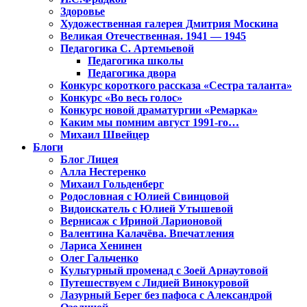
Здоровье
Художественная галерея Дмитрия Москина
Великая Отечественная. 1941 — 1945
Педагогика С. Артемьевой
Педагогика школы
Педагогика двора
Конкурс короткого рассказа «Сестра таланта»
Конкурс «Во весь голос»
Конкурс новой драматургии «Ремарка»
Каким мы помним август 1991-го…
Михаил Швейцер
Блоги
Блог Лицея
Алла Нестеренко
Михаил Гольденберг
Родословная с Юлией Свинцовой
Видоискатель с Юлией Утышевой
Вернисаж с Ириной Ларионовой
Валентина Калачёва. Впечатления
Лариса Хенинен
Олег Гальченко
Культурный променад с Зоей Арнаутовой
Путешествуем с Лидией Винокуровой
Лазурный Берег без пафоса с Александрой