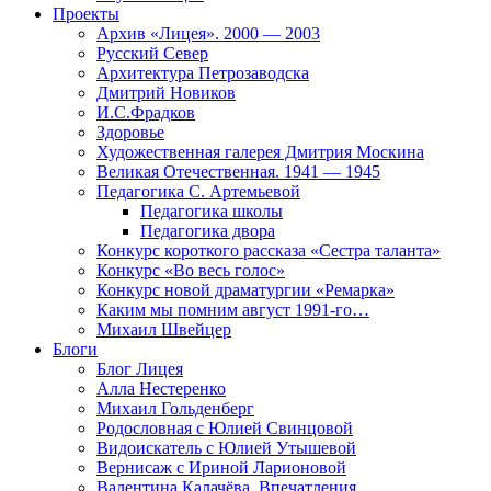
Проекты
Архив «Лицея». 2000 — 2003
Русский Север
Архитектура Петрозаводска
Дмитрий Новиков
И.С.Фрадков
Здоровье
Художественная галерея Дмитрия Москина
Великая Отечественная. 1941 — 1945
Педагогика С. Артемьевой
Педагогика школы
Педагогика двора
Конкурс короткого рассказа «Сестра таланта»
Конкурс «Во весь голос»
Конкурс новой драматургии «Ремарка»
Каким мы помним август 1991-го…
Михаил Швейцер
Блоги
Блог Лицея
Алла Нестеренко
Михаил Гольденберг
Родословная с Юлией Свинцовой
Видоискатель с Юлией Утышевой
Вернисаж с Ириной Ларионовой
Валентина Калачёва. Впечатления