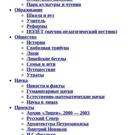
Парк культуры и чтения
Образование
Школа и вуз
Учитель
Реформы
ПОЛЁТ (научно-педагогический вестник)
Общество
История
Свободная трибуна
Люди
Лицейские беседы
Семья и дети
Путешествие
Утраты
Наука
Новости и факты
Гуманитарные науки
Естественно-математические науки
Наука в лицах
Проекты
Архив «Лицея». 2000 — 2003
Русский Север
Архитектура Петрозаводска
Дмитрий Новиков
И.С.Фрадков