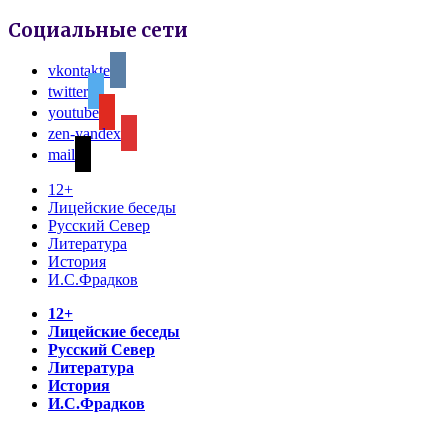
Социальные сети
vkontakte
twitter
youtube
zen-yandex
mail
12+
Лицейские беседы
Русский Север
Литература
История
И.С.Фрадков
12+
Лицейские беседы
Русский Север
Литература
История
И.С.Фрадков