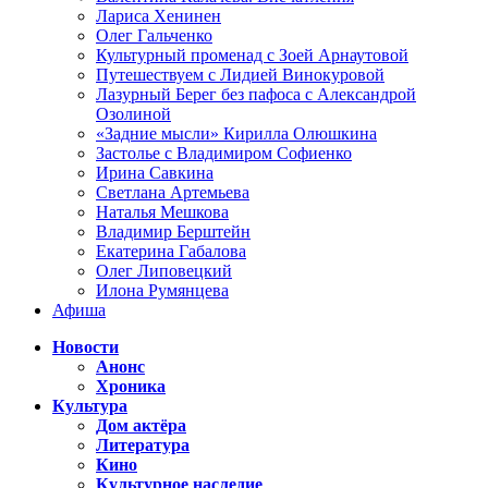
Лариса Хенинен
Олег Гальченко
Культурный променад с Зоей Арнаутовой
Путешествуем с Лидией Винокуровой
Лазурный Берег без пафоса с Александрой
Озолиной
«Задние мысли» Кирилла Олюшкина
Застолье с Владимиром Софиенко
Ирина Савкина
Светлана Артемьева
Наталья Мешкова
Владимир Берштейн
Екатерина Габалова
Олег Липовецкий
Илона Румянцева
Афиша
Новости
Анонс
Хроника
Культура
Дом актёра
Литература
Кино
Культурное наследие