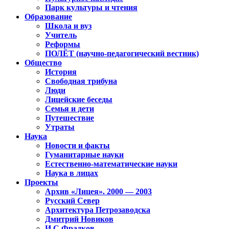
Парк культуры и чтения
Образование
Школа и вуз
Учитель
Реформы
ПОЛЁТ (научно-педагогический вестник)
Общество
История
Свободная трибуна
Люди
Лицейские беседы
Семья и дети
Путешествие
Утраты
Наука
Новости и факты
Гуманитарные науки
Естественно-математические науки
Наука в лицах
Проекты
Архив «Лицея». 2000 — 2003
Русский Север
Архитектура Петрозаводска
Дмитрий Новиков
И.С.Фрадков