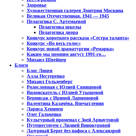
Здоровье
Художественная галерея Дмитрия Москина
Великая Отечественная. 1941 — 1945
Педагогика С. Артемьевой
Педагогика школы
Педагогика двора
Конкурс короткого рассказа «Сестра таланта»
Конкурс «Во весь голос»
Конкурс новой драматургии «Ремарка»
Каким мы помним август 1991-го…
Михаил Швейцер
Блоги
Блог Лицея
Алла Нестеренко
Михаил Гольденберг
Родословная с Юлией Свинцовой
Видоискатель с Юлией Утышевой
Вернисаж с Ириной Ларионовой
Валентина Калачёва. Впечатления
Лариса Хенинен
Олег Гальченко
Культурный променад с Зоей Арнаутовой
Путешествуем с Лидией Винокуровой
Лазурный Берег без пафоса с Александрой