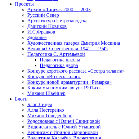
Проекты
Архив «Лицея». 2000 — 2003
Русский Север
Архитектура Петрозаводска
Дмитрий Новиков
И.С.Фрадков
Здоровье
Художественная галерея Дмитрия Москина
Великая Отечественная. 1941 — 1945
Педагогика С. Артемьевой
Педагогика школы
Педагогика двора
Конкурс короткого рассказа «Сестра таланта»
Конкурс «Во весь голос»
Конкурс новой драматургии «Ремарка»
Каким мы помним август 1991-го…
Михаил Швейцер
Блоги
Блог Лицея
Алла Нестеренко
Михаил Гольденберг
Родословная с Юлией Свинцовой
Видоискатель с Юлией Утышевой
Вернисаж с Ириной Ларионовой
Валентина Калачёва. Впечатления