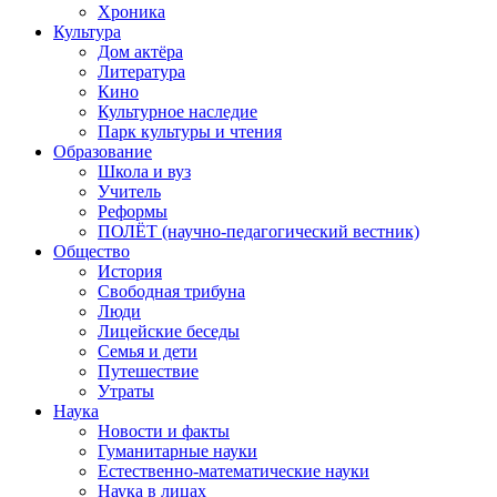
Хроника
Культура
Дом актёра
Литература
Кино
Культурное наследие
Парк культуры и чтения
Образование
Школа и вуз
Учитель
Реформы
ПОЛЁТ (научно-педагогический вестник)
Общество
История
Свободная трибуна
Люди
Лицейские беседы
Семья и дети
Путешествие
Утраты
Наука
Новости и факты
Гуманитарные науки
Естественно-математические науки
Наука в лицах