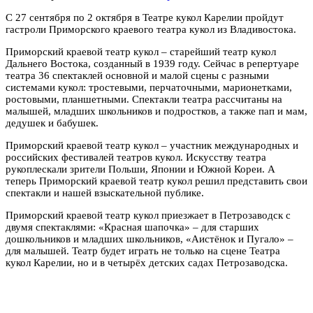
С 27 сентября по 2 октября в Театре кукол Карелии пройдут
гастроли Приморского краевого театра кукол из Владивостока.
Приморский краевой театр кукол – старейший театр кукол
Дальнего Востока, созданный в 1939 году. Сейчас в репертуаре
театра 36 спектаклей основной и малой сцены с разными
системами кукол: тростевыми, перчаточными, марионетками,
ростовыми, планшетными. Спектакли театра рассчитаны на
малышей, младших школьников и подростков, а также пап и мам,
дедушек и бабушек.
Приморский краевой театр кукол – участник международных и
российских фестивалей театров кукол. Искусству театра
рукоплескали зрители Польши, Японии и Южной Кореи. А
теперь Приморский краевой театр кукол решил представить свои
спектакли и нашей взыскательной публике.
Приморский краевой театр кукол приезжает в Петрозаводск с
двумя спектаклями: «Красная шапочка» – для старших
дошкольников и младших школьников, «Аистёнок и Пугало» –
для малышей. Театр будет играть не только на сцене Театра
кукол Карелии, но и в четырёх детских садах Петрозаводска.