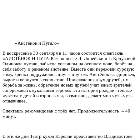
«Аистёнок и Пугало»
В воскресенье 30 сентября в 11 часов состоится спектакль
«АИСТЁНОК И ПУГАЛО» по пьесе Л. Лопейски и Г. Крчуловой.
Одинокое пугало, забытое хозяином на осеннем поле, берёт на
себя заботу о раненом аистёнке. Вместе они пережили суровую
зиму, крепко подружились друг с другом. Аистёнок выздоровел,
вырос и вернулся в свою стаю. Приключения двух друзей, их
борьба за жизнь, обретение новых друзей учат юных зрителей
сопереживать кукольным героям. Эта история рождает тёплые
чувства у детей и взрослых и, возможно, делает мир чуть-чуть
отзывчивее.
Спектакль рекомендован с трёх лет. Продолжительность – 40
минут.
В эти же дни Театр кукол Карелии представит во Владивостоке