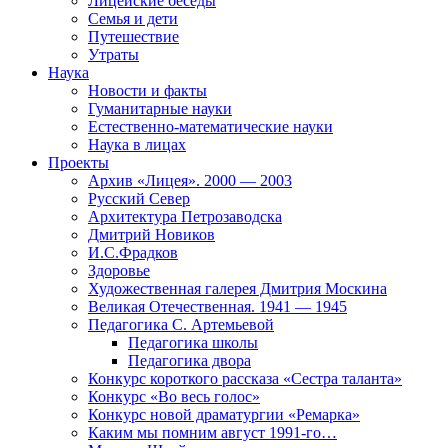
Лицейские беседы
Семья и дети
Путешествие
Утраты
Наука
Новости и факты
Гуманитарные науки
Естественно-математические науки
Наука в лицах
Проекты
Архив «Лицея». 2000 — 2003
Русский Север
Архитектура Петрозаводска
Дмитрий Новиков
И.С.Фрадков
Здоровье
Художественная галерея Дмитрия Москина
Великая Отечественная. 1941 — 1945
Педагогика С. Артемьевой
Педагогика школы
Педагогика двора
Конкурс короткого рассказа «Сестра таланта»
Конкурс «Во весь голос»
Конкурс новой драматургии «Ремарка»
Каким мы помним август 1991-го…