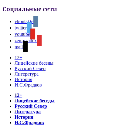
Социальные сети
vkontakte
twitter
youtube
zen-yandex
mail
12+
Лицейские беседы
Русский Север
Литература
История
И.С.Фрадков
12+
Лицейские беседы
Русский Север
Литература
История
И.С.Фрадков