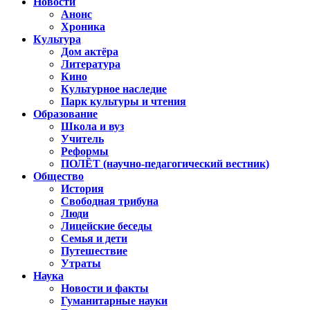
Новости
Анонс
Хроника
Культура
Дом актёра
Литература
Кино
Культурное наследие
Парк культуры и чтения
Образование
Школа и вуз
Учитель
Реформы
ПОЛЁТ (научно-педагогический вестник)
Общество
История
Свободная трибуна
Люди
Лицейские беседы
Семья и дети
Путешествие
Утраты
Наука
Новости и факты
Гуманитарные науки