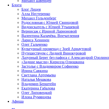
Михаил Швейцер
Блоги
Блог Лицея
Алла Нестеренко
Михаил Гольденберг
Родословная с Юлией Свинцовой
Видоискатель с Юлией Утышевой
Вернисаж с Ириной Ларионовой
Валентина Калачёва. Впечатления
Лариса Хенинен
Олег Гальченко
Культурный променад с Зоей Арнаутовой
Путешествуем с Лидией Винокуровой
Лазурный Берег без пафоса с Александрой Озолино
«Задние мысли» Кирилла Олюшкина
Застолье с Владимиром Софиенко
Ирина Савкина
Светлана Артемьева
Наталья Мешкова
Владимир Берштейн
Екатерина Габалова
Олег Липовецкий
Илона Румянцева
Афиша