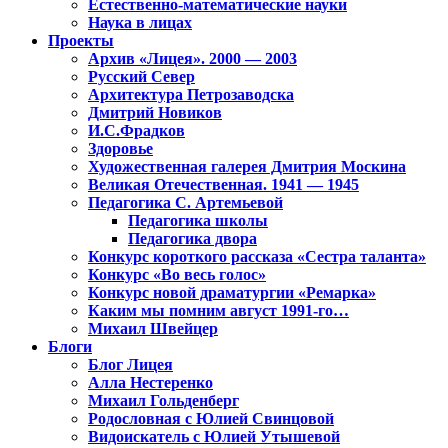
Естественно-математические науки
Наука в лицах
Проекты
Архив «Лицея». 2000 — 2003
Русский Север
Архитектура Петрозаводска
Дмитрий Новиков
И.С.Фрадков
Здоровье
Художественная галерея Дмитрия Москина
Великая Отечественная. 1941 — 1945
Педагогика С. Артемьевой
Педагогика школы
Педагогика двора
Конкурс короткого рассказа «Сестра таланта»
Конкурс «Во весь голос»
Конкурс новой драматургии «Ремарка»
Каким мы помним август 1991-го…
Михаил Швейцер
Блоги
Блог Лицея
Алла Нестеренко
Михаил Гольденберг
Родословная с Юлией Свинцовой
Видоискатель с Юлией Утышевой