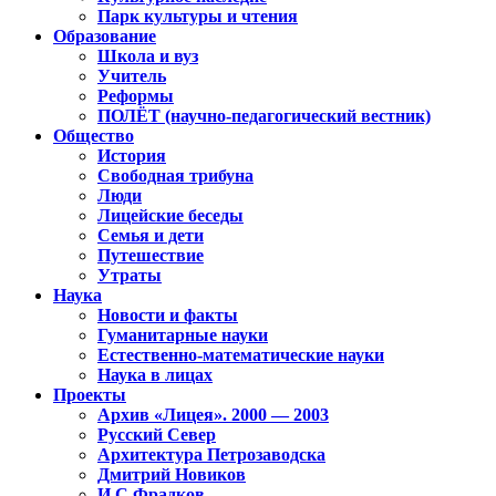
Парк культуры и чтения
Образование
Школа и вуз
Учитель
Реформы
ПОЛЁТ (научно-педагогический вестник)
Общество
История
Свободная трибуна
Люди
Лицейские беседы
Семья и дети
Путешествие
Утраты
Наука
Новости и факты
Гуманитарные науки
Естественно-математические науки
Наука в лицах
Проекты
Архив «Лицея». 2000 — 2003
Русский Север
Архитектура Петрозаводска
Дмитрий Новиков
И.С.Фрадков