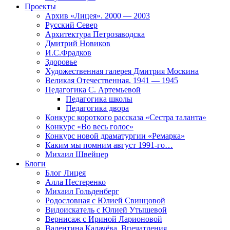
Проекты
Архив «Лицея». 2000 — 2003
Русский Север
Архитектура Петрозаводска
Дмитрий Новиков
И.С.Фрадков
Здоровье
Художественная галерея Дмитрия Москина
Великая Отечественная. 1941 — 1945
Педагогика С. Артемьевой
Педагогика школы
Педагогика двора
Конкурс короткого рассказа «Сестра таланта»
Конкурс «Во весь голос»
Конкурс новой драматургии «Ремарка»
Каким мы помним август 1991-го…
Михаил Швейцер
Блоги
Блог Лицея
Алла Нестеренко
Михаил Гольденберг
Родословная с Юлией Свинцовой
Видоискатель с Юлией Утышевой
Вернисаж с Ириной Ларионовой
Валентина Калачёва. Впечатления