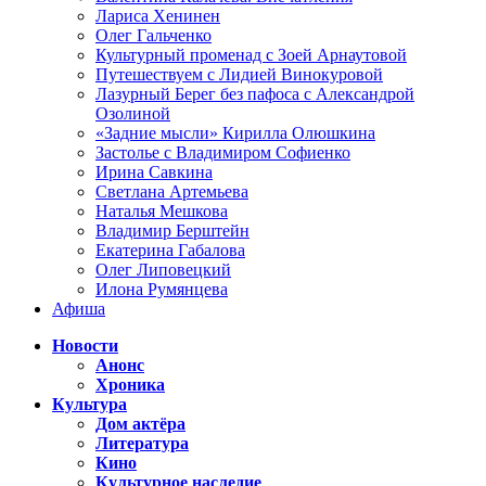
Лариса Хенинен
Олег Гальченко
Культурный променад с Зоей Арнаутовой
Путешествуем с Лидией Винокуровой
Лазурный Берег без пафоса с Александрой
Озолиной
«Задние мысли» Кирилла Олюшкина
Застолье с Владимиром Софиенко
Ирина Савкина
Светлана Артемьева
Наталья Мешкова
Владимир Берштейн
Екатерина Габалова
Олег Липовецкий
Илона Румянцева
Афиша
Новости
Анонс
Хроника
Культура
Дом актёра
Литература
Кино
Культурное наследие