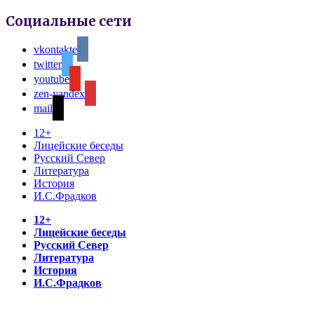
Социальные сети
vkontakte
twitter
youtube
zen-yandex
mail
12+
Лицейские беседы
Русский Север
Литература
История
И.С.Фрадков
12+
Лицейские беседы
Русский Север
Литература
История
И.С.Фрадков