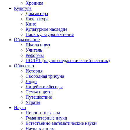
Хроника
Культура
Дом актёра
Литература
Кино
Культурное наследие
Парк культуры и чтения
Образование
Школа и вуз
Учитель
Реформы
ПОЛЁТ (научно-педагогический вестник)
Общество
История
Свободная трибуна
Люди
Лицейские беседы
Семья и дети
Путешествие
Утраты
Наука
Новости и факты
Гуманитарные науки
Естественно-математические науки
Наука в лицах