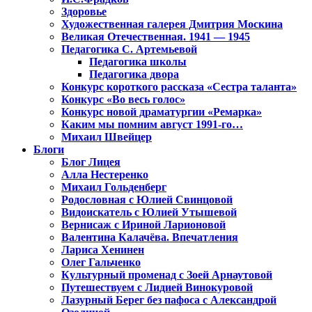
Здоровье
Художественная галерея Дмитрия Москина
Великая Отечественная. 1941 — 1945
Педагогика С. Артемьевой
Педагогика школы
Педагогика двора
Конкурс короткого рассказа «Сестра таланта»
Конкурс «Во весь голос»
Конкурс новой драматургии «Ремарка»
Каким мы помним август 1991-го…
Михаил Швейцер
Блоги
Блог Лицея
Алла Нестеренко
Михаил Гольденберг
Родословная с Юлией Свинцовой
Видоискатель с Юлией Утышевой
Вернисаж с Ириной Ларионовой
Валентина Калачёва. Впечатления
Лариса Хенинен
Олег Гальченко
Культурный променад с Зоей Арнаутовой
Путешествуем с Лидией Винокуровой
Лазурный Берег без пафоса с Александрой