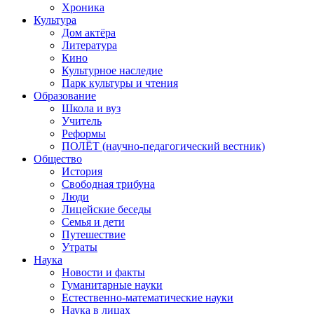
Хроника
Культура
Дом актёра
Литература
Кино
Культурное наследие
Парк культуры и чтения
Образование
Школа и вуз
Учитель
Реформы
ПОЛЁТ (научно-педагогический вестник)
Общество
История
Свободная трибуна
Люди
Лицейские беседы
Семья и дети
Путешествие
Утраты
Наука
Новости и факты
Гуманитарные науки
Естественно-математические науки
Наука в лицах