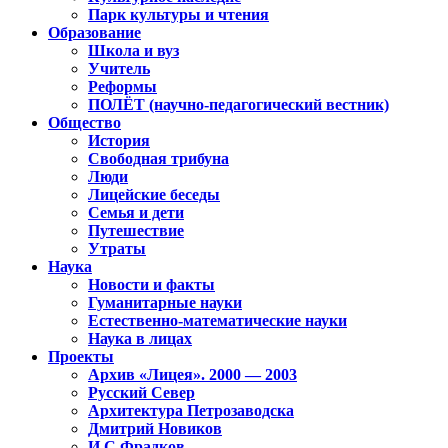
Парк культуры и чтения
Образование
Школа и вуз
Учитель
Реформы
ПОЛЁТ (научно-педагогический вестник)
Общество
История
Свободная трибуна
Люди
Лицейские беседы
Семья и дети
Путешествие
Утраты
Наука
Новости и факты
Гуманитарные науки
Естественно-математические науки
Наука в лицах
Проекты
Архив «Лицея». 2000 — 2003
Русский Север
Архитектура Петрозаводска
Дмитрий Новиков
И.С.Фрадков