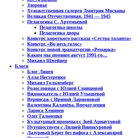
Здоровье
Художественная галерея Дмитрия Москина
Великая Отечественная. 1941 — 1945
Педагогика С. Артемьевой
Педагогика школы
Педагогика двора
Конкурс короткого рассказа «Сестра таланта»
Конкурс «Во весь голос»
Конкурс новой драматургии «Ремарка»
Каким мы помним август 1991-го…
Михаил Швейцер
Блоги
Блог Лицея
Алла Нестеренко
Михаил Гольденберг
Родословная с Юлией Свинцовой
Видоискатель с Юлией Утышевой
Вернисаж с Ириной Ларионовой
Валентина Калачёва. Впечатления
Лариса Хенинен
Олег Гальченко
Культурный променад с Зоей Арнаутовой
Путешествуем с Лидией Винокуровой
Лазурный Берег без пафоса с Александрой