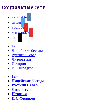
Социальные сети
vkontakte
twitter
youtube
zen-yandex
mail
12+
Лицейские беседы
Русский Север
Литература
История
И.С.Фрадков
12+
Лицейские беседы
Русский Север
Литература
История
И.С.Фрадков