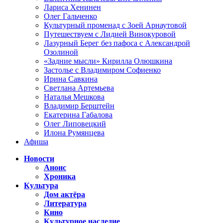
Лариса Хенинен
Олег Гальченко
Культурный променад с Зоей Арнаутовой
Путешествуем с Лидией Винокуровой
Лазурный Берег без пафоса с Александрой
Озолиной
«Задние мысли» Кирилла Олюшкина
Застолье с Владимиром Софиенко
Ирина Савкина
Светлана Артемьева
Наталья Мешкова
Владимир Берштейн
Екатерина Габалова
Олег Липовецкий
Илона Румянцева
Афиша
Новости
Анонс
Хроника
Культура
Дом актёра
Литература
Кино
Культурное наследие