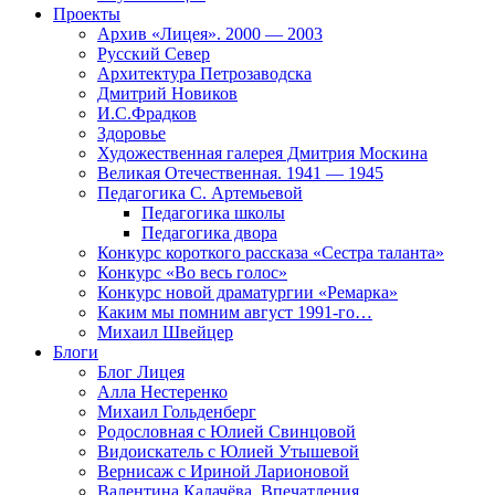
Проекты
Архив «Лицея». 2000 — 2003
Русский Север
Архитектура Петрозаводска
Дмитрий Новиков
И.С.Фрадков
Здоровье
Художественная галерея Дмитрия Москина
Великая Отечественная. 1941 — 1945
Педагогика С. Артемьевой
Педагогика школы
Педагогика двора
Конкурс короткого рассказа «Сестра таланта»
Конкурс «Во весь голос»
Конкурс новой драматургии «Ремарка»
Каким мы помним август 1991-го…
Михаил Швейцер
Блоги
Блог Лицея
Алла Нестеренко
Михаил Гольденберг
Родословная с Юлией Свинцовой
Видоискатель с Юлией Утышевой
Вернисаж с Ириной Ларионовой
Валентина Калачёва. Впечатления