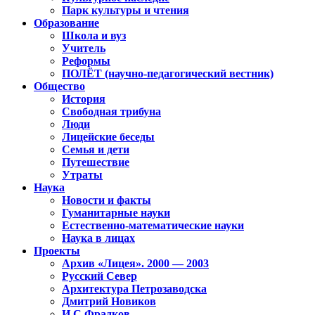
Парк культуры и чтения
Образование
Школа и вуз
Учитель
Реформы
ПОЛЁТ (научно-педагогический вестник)
Общество
История
Свободная трибуна
Люди
Лицейские беседы
Семья и дети
Путешествие
Утраты
Наука
Новости и факты
Гуманитарные науки
Естественно-математические науки
Наука в лицах
Проекты
Архив «Лицея». 2000 — 2003
Русский Север
Архитектура Петрозаводска
Дмитрий Новиков
И.С.Фрадков