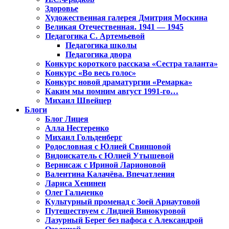
Здоровье
Художественная галерея Дмитрия Москина
Великая Отечественная. 1941 — 1945
Педагогика С. Артемьевой
Педагогика школы
Педагогика двора
Конкурс короткого рассказа «Сестра таланта»
Конкурс «Во весь голос»
Конкурс новой драматургии «Ремарка»
Каким мы помним август 1991-го…
Михаил Швейцер
Блоги
Блог Лицея
Алла Нестеренко
Михаил Гольденберг
Родословная с Юлией Свинцовой
Видоискатель с Юлией Утышевой
Вернисаж с Ириной Ларионовой
Валентина Калачёва. Впечатления
Лариса Хенинен
Олег Гальченко
Культурный променад с Зоей Арнаутовой
Путешествуем с Лидией Винокуровой
Лазурный Берег без пафоса с Александрой