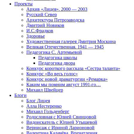
Проекты
Архив «Лицея». 2000 — 2003
Русский Север
Архитектура Петрозаводска
Дмитрий Новиков
И.С.Фрадков
Здоровье
Художественная галерея Дмитрия Москина
Великая Отечественная. 1941 — 1945
Педагогика С. Артемьевой
Педагогика школы
Педагогика двора
Конкурс короткого рассказа «Сестра таланта»
Конкурс «Во весь голос»
Конкурс новой драматургии «Ремарка»
Каким мы помним август 1991-го…
Михаил Швейцер
Блоги
Блог Лицея
Алла Нестеренко
Михаил Гольденберг
Родословная с Юлией Свинцовой
Видоискатель с Юлией Утышевой
Вернисаж с Ириной Ларионовой
Валентина Калачёва. Впечатления