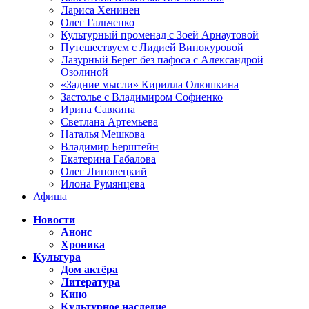
Лариса Хенинен
Олег Гальченко
Культурный променад с Зоей Арнаутовой
Путешествуем с Лидией Винокуровой
Лазурный Берег без пафоса с Александрой
Озолиной
«Задние мысли» Кирилла Олюшкина
Застолье с Владимиром Софиенко
Ирина Савкина
Светлана Артемьева
Наталья Мешкова
Владимир Берштейн
Екатерина Габалова
Олег Липовецкий
Илона Румянцева
Афиша
Новости
Анонс
Хроника
Культура
Дом актёра
Литература
Кино
Культурное наследие