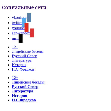
Социальные сети
vkontakte
twitter
youtube
zen-yandex
mail
12+
Лицейские беседы
Русский Север
Литература
История
И.С.Фрадков
12+
Лицейские беседы
Русский Север
Литература
История
И.С.Фрадков