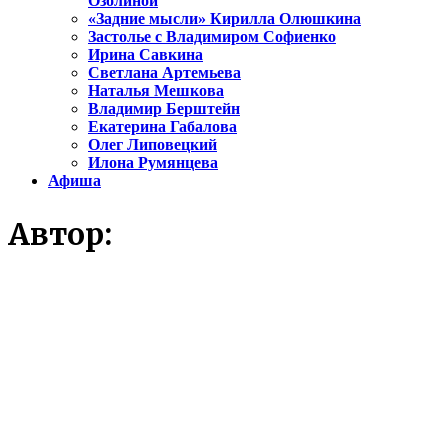
Озолиной
«Задние мысли» Кирилла Олюшкина
Застолье с Владимиром Софиенко
Ирина Савкина
Светлана Артемьева
Наталья Мешкова
Владимир Берштейн
Екатерина Габалова
Олег Липовецкий
Илона Румянцева
Афиша
Автор: