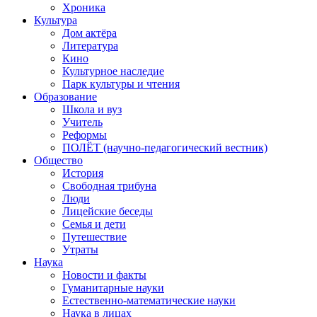
Хроника
Культура
Дом актёра
Литература
Кино
Культурное наследие
Парк культуры и чтения
Образование
Школа и вуз
Учитель
Реформы
ПОЛЁТ (научно-педагогический вестник)
Общество
История
Свободная трибуна
Люди
Лицейские беседы
Семья и дети
Путешествие
Утраты
Наука
Новости и факты
Гуманитарные науки
Естественно-математические науки
Наука в лицах