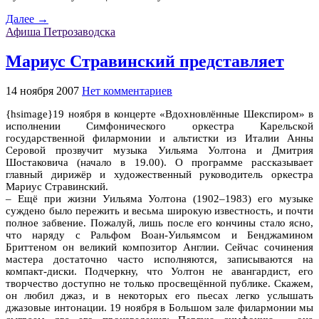
Далее →
Афиша Петрозаводска
Мариус Стравинский представляет
14 ноября 2007
Нет комментариев
{hsimage}19 ноября в концерте «Вдохновлённые Шекспиром» в
исполнении Симфонического оркестра Карельской
государственной филармонии и альтистки из Италии Анны
Серовой прозвучит музыка Уильяма Уолтона и Дмитрия
Шостаковича (начало в 19.00). О программе рассказывает
главный дирижёр и художественный руководитель оркестра
Мариус Стравинский.
– Ещё при жизни Уильяма Уолтона (1902–1983) его музыке
суждено было пережить и весьма широкую известность, и почти
полное забвение. Пожалуй, лишь после его кончины стало ясно,
что наряду с Ральфом Воан-Уильямсом и Бенджамином
Бриттеном он великий композитор Англии. Сейчас сочинения
мастера достаточно часто исполняются, записываются на
компакт-диски. Подчеркну, что Уолтон не авангардист, его
творчество доступно не только просвещённой публике. Скажем,
он любил джаз, и в некоторых его пьесах легко услышать
джазовые интонации. 19 ноября в Большом зале филармонии мы