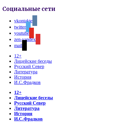
Социальные сети
vkontakte
twitter
youtube
zen-yandex
mail
12+
Лицейские беседы
Русский Север
Литература
История
И.С.Фрадков
12+
Лицейские беседы
Русский Север
Литература
История
И.С.Фрадков