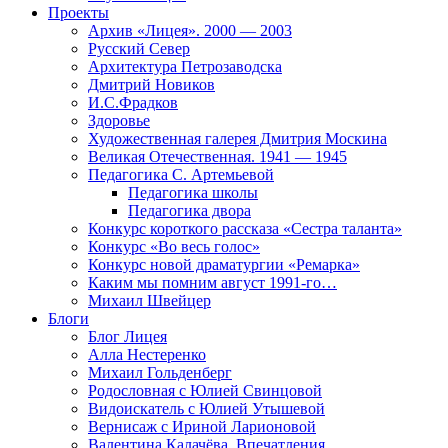
Проекты
Архив «Лицея». 2000 — 2003
Русский Север
Архитектура Петрозаводска
Дмитрий Новиков
И.С.Фрадков
Здоровье
Художественная галерея Дмитрия Москина
Великая Отечественная. 1941 — 1945
Педагогика С. Артемьевой
Педагогика школы
Педагогика двора
Конкурс короткого рассказа «Сестра таланта»
Конкурс «Во весь голос»
Конкурс новой драматургии «Ремарка»
Каким мы помним август 1991-го…
Михаил Швейцер
Блоги
Блог Лицея
Алла Нестеренко
Михаил Гольденберг
Родословная с Юлией Свинцовой
Видоискатель с Юлией Утышевой
Вернисаж с Ириной Ларионовой
Валентина Калачёва. Впечатления