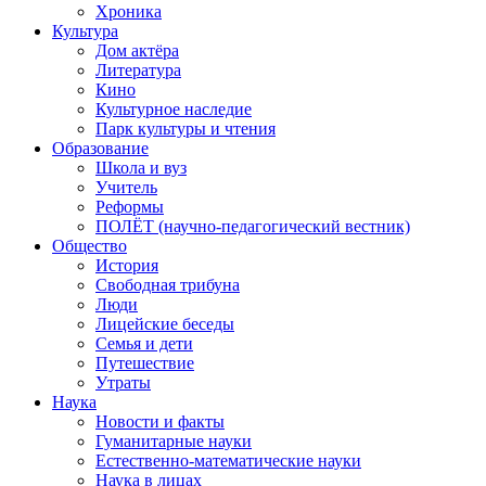
Хроника
Культура
Дом актёра
Литература
Кино
Культурное наследие
Парк культуры и чтения
Образование
Школа и вуз
Учитель
Реформы
ПОЛЁТ (научно-педагогический вестник)
Общество
История
Свободная трибуна
Люди
Лицейские беседы
Семья и дети
Путешествие
Утраты
Наука
Новости и факты
Гуманитарные науки
Естественно-математические науки
Наука в лицах