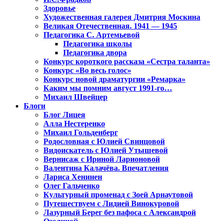
Здоровье
Художественная галерея Дмитрия Москина
Великая Отечественная. 1941 — 1945
Педагогика С. Артемьевой
Педагогика школы
Педагогика двора
Конкурс короткого рассказа «Сестра таланта»
Конкурс «Во весь голос»
Конкурс новой драматургии «Ремарка»
Каким мы помним август 1991-го…
Михаил Швейцер
Блоги
Блог Лицея
Алла Нестеренко
Михаил Гольденберг
Родословная с Юлией Свинцовой
Видоискатель с Юлией Утышевой
Вернисаж с Ириной Ларионовой
Валентина Калачёва. Впечатления
Лариса Хенинен
Олег Гальченко
Культурный променад с Зоей Арнаутовой
Путешествуем с Лидией Винокуровой
Лазурный Берег без пафоса с Александрой