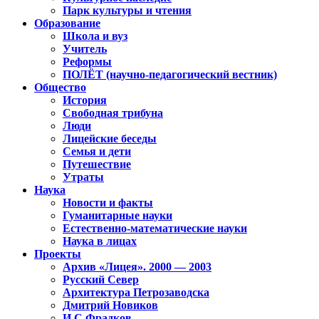
Парк культуры и чтения
Образование
Школа и вуз
Учитель
Реформы
ПОЛЁТ (научно-педагогический вестник)
Общество
История
Свободная трибуна
Люди
Лицейские беседы
Семья и дети
Путешествие
Утраты
Наука
Новости и факты
Гуманитарные науки
Естественно-математические науки
Наука в лицах
Проекты
Архив «Лицея». 2000 — 2003
Русский Север
Архитектура Петрозаводска
Дмитрий Новиков
И.С.Фрадков