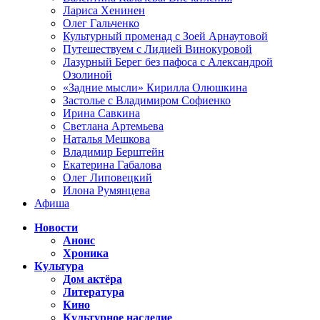
Лариса Хенинен
Олег Гальченко
Культурный променад с Зоей Арнаутовой
Путешествуем с Лидией Винокуровой
Лазурный Берег без пафоса с Александрой
Озолиной
«Задние мысли» Кирилла Олюшкина
Застолье с Владимиром Софиенко
Ирина Савкина
Светлана Артемьева
Наталья Мешкова
Владимир Берштейн
Екатерина Габалова
Олег Липовецкий
Илона Румянцева
Афиша
Новости
Анонс
Хроника
Культура
Дом актёра
Литература
Кино
Культурное наследие