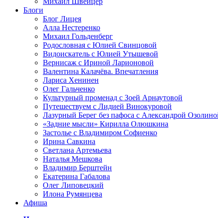
Михаил Швейцер
Блоги
Блог Лицея
Алла Нестеренко
Михаил Гольденберг
Родословная с Юлией Свинцовой
Видоискатель с Юлией Утышевой
Вернисаж с Ириной Ларионовой
Валентина Калачёва. Впечатления
Лариса Хенинен
Олег Гальченко
Культурный променад с Зоей Арнаутовой
Путешествуем с Лидией Винокуровой
Лазурный Берег без пафоса с Александрой Озолино
«Задние мысли» Кирилла Олюшкина
Застолье с Владимиром Софиенко
Ирина Савкина
Светлана Артемьева
Наталья Мешкова
Владимир Берштейн
Екатерина Габалова
Олег Липовецкий
Илона Румянцева
Афиша