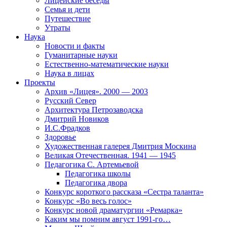
Лицейские беседы
Семья и дети
Путешествие
Утраты
Наука
Новости и факты
Гуманитарные науки
Естественно-математические науки
Наука в лицах
Проекты
Архив «Лицея». 2000 — 2003
Русский Север
Архитектура Петрозаводска
Дмитрий Новиков
И.С.Фрадков
Здоровье
Художественная галерея Дмитрия Москина
Великая Отечественная. 1941 — 1945
Педагогика С. Артемьевой
Педагогика школы
Педагогика двора
Конкурс короткого рассказа «Сестра таланта»
Конкурс «Во весь голос»
Конкурс новой драматургии «Ремарка»
Каким мы помним август 1991-го…