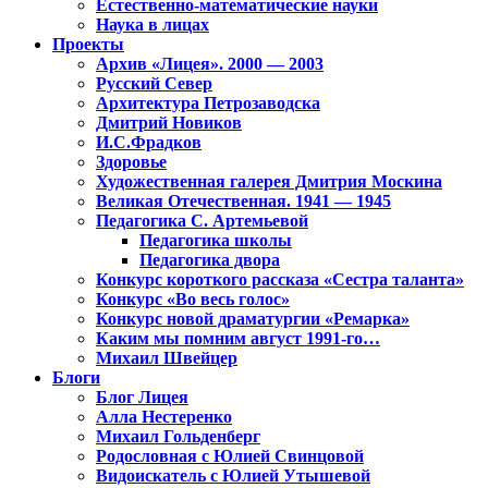
Естественно-математические науки
Наука в лицах
Проекты
Архив «Лицея». 2000 — 2003
Русский Север
Архитектура Петрозаводска
Дмитрий Новиков
И.С.Фрадков
Здоровье
Художественная галерея Дмитрия Москина
Великая Отечественная. 1941 — 1945
Педагогика С. Артемьевой
Педагогика школы
Педагогика двора
Конкурс короткого рассказа «Сестра таланта»
Конкурс «Во весь голос»
Конкурс новой драматургии «Ремарка»
Каким мы помним август 1991-го…
Михаил Швейцер
Блоги
Блог Лицея
Алла Нестеренко
Михаил Гольденберг
Родословная с Юлией Свинцовой
Видоискатель с Юлией Утышевой