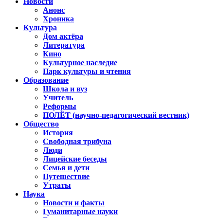
Новости
Анонс
Хроника
Культура
Дом актёра
Литература
Кино
Культурное наследие
Парк культуры и чтения
Образование
Школа и вуз
Учитель
Реформы
ПОЛЁТ (научно-педагогический вестник)
Общество
История
Свободная трибуна
Люди
Лицейские беседы
Семья и дети
Путешествие
Утраты
Наука
Новости и факты
Гуманитарные науки