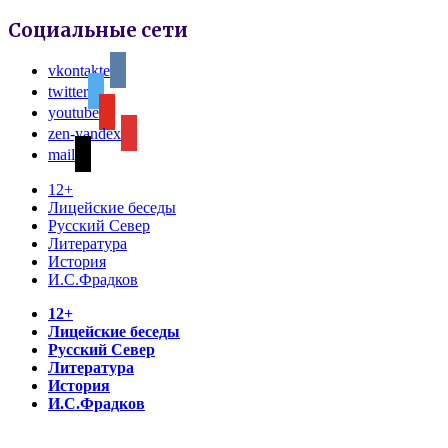
Социальные сети
vkontakte
twitter
youtube
zen-yandex
mail
12+
Лицейские беседы
Русский Север
Литература
История
И.С.Фрадков
12+
Лицейские беседы
Русский Север
Литература
История
И.С.Фрадков