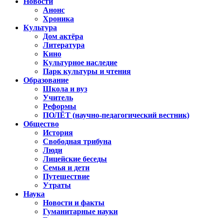
Новости
Анонс
Хроника
Культура
Дом актёра
Литература
Кино
Культурное наследие
Парк культуры и чтения
Образование
Школа и вуз
Учитель
Реформы
ПОЛЁТ (научно-педагогический вестник)
Общество
История
Свободная трибуна
Люди
Лицейские беседы
Семья и дети
Путешествие
Утраты
Наука
Новости и факты
Гуманитарные науки