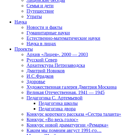
Лицейские беседы
Семья и дети
Путешествие
Утраты
Наука
Новости и факты
Гуманитарные науки
Естественно-математические науки
Наука в лицах
Проекты
Архив «Лицея». 2000 — 2003
Русский Север
Архитектура Петрозаводска
Дмитрий Новиков
И.С.Фрадков
Здоровье
Художественная галерея Дмитрия Москина
Великая Отечественная. 1941 — 1945
Педагогика С. Артемьевой
Педагогика школы
Педагогика двора
Конкурс короткого рассказа «Сестра таланта»
Конкурс «Во весь голос»
Конкурс новой драматургии «Ремарка»
Каким мы помним август 1991-го…