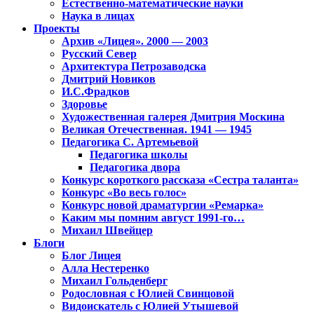
Естественно-математические науки
Наука в лицах
Проекты
Архив «Лицея». 2000 — 2003
Русский Север
Архитектура Петрозаводска
Дмитрий Новиков
И.С.Фрадков
Здоровье
Художественная галерея Дмитрия Москина
Великая Отечественная. 1941 — 1945
Педагогика С. Артемьевой
Педагогика школы
Педагогика двора
Конкурс короткого рассказа «Сестра таланта»
Конкурс «Во весь голос»
Конкурс новой драматургии «Ремарка»
Каким мы помним август 1991-го…
Михаил Швейцер
Блоги
Блог Лицея
Алла Нестеренко
Михаил Гольденберг
Родословная с Юлией Свинцовой
Видоискатель с Юлией Утышевой