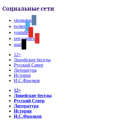
Социальные сети
vkontakte
twitter
youtube
zen-yandex
mail
12+
Лицейские беседы
Русский Север
Литература
История
И.С.Фрадков
12+
Лицейские беседы
Русский Север
Литература
История
И.С.Фрадков