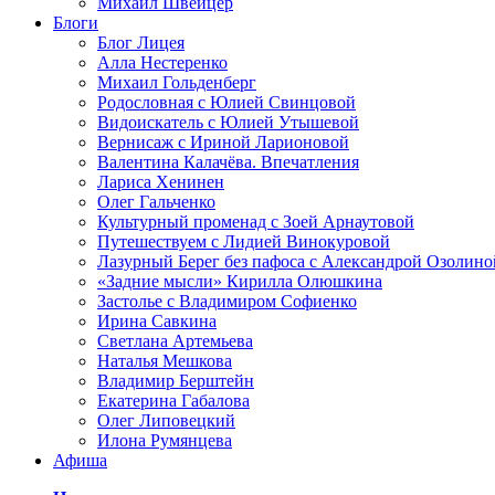
Михаил Швейцер
Блоги
Блог Лицея
Алла Нестеренко
Михаил Гольденберг
Родословная с Юлией Свинцовой
Видоискатель с Юлией Утышевой
Вернисаж с Ириной Ларионовой
Валентина Калачёва. Впечатления
Лариса Хенинен
Олег Гальченко
Культурный променад с Зоей Арнаутовой
Путешествуем с Лидией Винокуровой
Лазурный Берег без пафоса с Александрой Озолино
«Задние мысли» Кирилла Олюшкина
Застолье с Владимиром Софиенко
Ирина Савкина
Светлана Артемьева
Наталья Мешкова
Владимир Берштейн
Екатерина Габалова
Олег Липовецкий
Илона Румянцева
Афиша