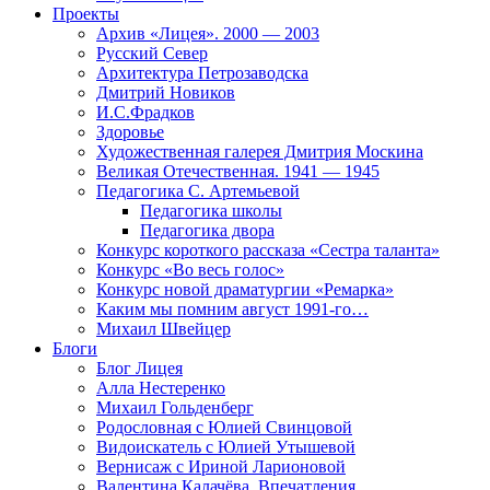
Проекты
Архив «Лицея». 2000 — 2003
Русский Север
Архитектура Петрозаводска
Дмитрий Новиков
И.С.Фрадков
Здоровье
Художественная галерея Дмитрия Москина
Великая Отечественная. 1941 — 1945
Педагогика С. Артемьевой
Педагогика школы
Педагогика двора
Конкурс короткого рассказа «Сестра таланта»
Конкурс «Во весь голос»
Конкурс новой драматургии «Ремарка»
Каким мы помним август 1991-го…
Михаил Швейцер
Блоги
Блог Лицея
Алла Нестеренко
Михаил Гольденберг
Родословная с Юлией Свинцовой
Видоискатель с Юлией Утышевой
Вернисаж с Ириной Ларионовой
Валентина Калачёва. Впечатления