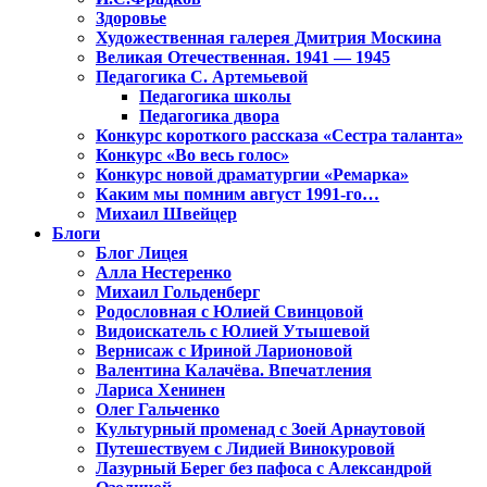
Здоровье
Художественная галерея Дмитрия Москина
Великая Отечественная. 1941 — 1945
Педагогика С. Артемьевой
Педагогика школы
Педагогика двора
Конкурс короткого рассказа «Сестра таланта»
Конкурс «Во весь голос»
Конкурс новой драматургии «Ремарка»
Каким мы помним август 1991-го…
Михаил Швейцер
Блоги
Блог Лицея
Алла Нестеренко
Михаил Гольденберг
Родословная с Юлией Свинцовой
Видоискатель с Юлией Утышевой
Вернисаж с Ириной Ларионовой
Валентина Калачёва. Впечатления
Лариса Хенинен
Олег Гальченко
Культурный променад с Зоей Арнаутовой
Путешествуем с Лидией Винокуровой
Лазурный Берег без пафоса с Александрой