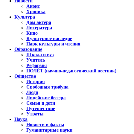
Новости
Анонс
Хроника
Культура
Дом актёра
Литература
Кино
Культурное наследие
Парк культуры и чтения
Образование
Школа и вуз
Учитель
Реформы
ПОЛЁТ (научно-педагогический вестник)
Общество
История
Свободная трибуна
Люди
Лицейские беседы
Семья и дети
Путешествие
Утраты
Наука
Новости и факты
Гуманитарные науки