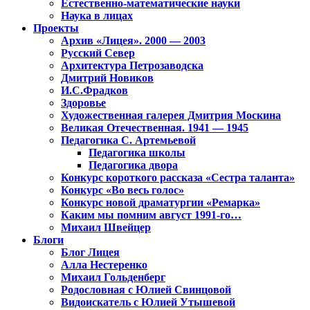
Естественно-математические науки
Наука в лицах
Проекты
Архив «Лицея». 2000 — 2003
Русский Север
Архитектура Петрозаводска
Дмитрий Новиков
И.С.Фрадков
Здоровье
Художественная галерея Дмитрия Москина
Великая Отечественная. 1941 — 1945
Педагогика С. Артемьевой
Педагогика школы
Педагогика двора
Конкурс короткого рассказа «Сестра таланта»
Конкурс «Во весь голос»
Конкурс новой драматургии «Ремарка»
Каким мы помним август 1991-го…
Михаил Швейцер
Блоги
Блог Лицея
Алла Нестеренко
Михаил Гольденберг
Родословная с Юлией Свинцовой
Видоискатель с Юлией Утышевой