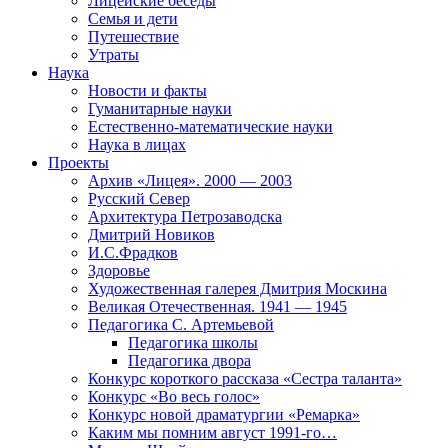
Лицейские беседы
Семья и дети
Путешествие
Утраты
Наука
Новости и факты
Гуманитарные науки
Естественно-математические науки
Наука в лицах
Проекты
Архив «Лицея». 2000 — 2003
Русский Север
Архитектура Петрозаводска
Дмитрий Новиков
И.С.Фрадков
Здоровье
Художественная галерея Дмитрия Москина
Великая Отечественная. 1941 — 1945
Педагогика С. Артемьевой
Педагогика школы
Педагогика двора
Конкурс короткого рассказа «Сестра таланта»
Конкурс «Во весь голос»
Конкурс новой драматургии «Ремарка»
Каким мы помним август 1991-го…