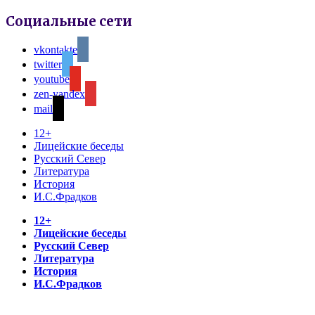
Социальные сети
vkontakte
twitter
youtube
zen-yandex
mail
12+
Лицейские беседы
Русский Север
Литература
История
И.С.Фрадков
12+
Лицейские беседы
Русский Север
Литература
История
И.С.Фрадков