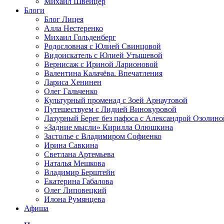
Михаил Швейцер
Блоги
Блог Лицея
Алла Нестеренко
Михаил Гольденберг
Родословная с Юлией Свинцовой
Видоискатель с Юлией Утышевой
Вернисаж с Ириной Ларионовой
Валентина Калачёва. Впечатления
Лариса Хенинен
Олег Гальченко
Культурный променад с Зоей Арнаутовой
Путешествуем с Лидией Винокуровой
Лазурный Берег без пафоса с Александрой Озолино
«Задние мысли» Кирилла Олюшкина
Застолье с Владимиром Софиенко
Ирина Савкина
Светлана Артемьева
Наталья Мешкова
Владимир Берштейн
Екатерина Габалова
Олег Липовецкий
Илона Румянцева
Афиша