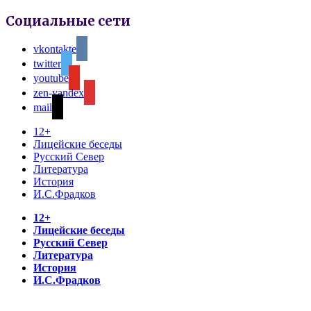
Социальные сети
vkontakte
twitter
youtube
zen-yandex
mail
12+
Лицейские беседы
Русский Север
Литература
История
И.С.Фрадков
12+
Лицейские беседы
Русский Север
Литература
История
И.С.Фрадков