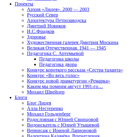
Проекты
Архив «Лицея». 2000 — 2003
Русский Север
Архитектура Петрозаводска
Дмитрий Новиков
И.С.Фрадков
Здоровье
Художественная галерея Дмитрия Москина
Великая Отечественная. 1941 — 1945
Педагогика С. Артемьевой
Педагогика школы
Педагогика двора
Конкурс короткого рассказа «Сестра таланта»
Конкурс «Во весь голос»
Конкурс новой драматургии «Ремарка»
Каким мы помним август 1991-го…
Михаил Швейцер
Блоги
Блог Лицея
Алла Нестеренко
Михаил Гольденберг
Родословная с Юлией Свинцовой
Видоискатель с Юлией Утышевой
Вернисаж с Ириной Ларионовой
Валентина Калачёва. Впечатления