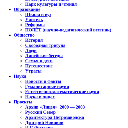
Парк культуры и чтения
Образование
Школа и вуз
Учитель
Реформы
ПОЛЁТ (научно-педагогический вестник)
Общество
История
Свободная трибуна
Люди
Лицейские беседы
Семья и дети
Путешествие
Утраты
Наука
Новости и факты
Гуманитарные науки
Естественно-математические науки
Наука в лицах
Проекты
Архив «Лицея». 2000 — 2003
Русский Север
Архитектура Петрозаводска
Дмитрий Новиков
И.С.Фрадков