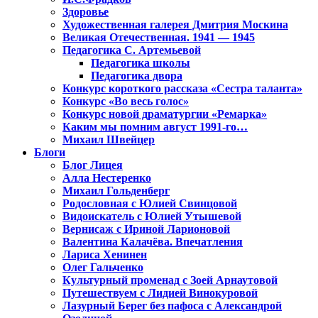
Здоровье
Художественная галерея Дмитрия Москина
Великая Отечественная. 1941 — 1945
Педагогика С. Артемьевой
Педагогика школы
Педагогика двора
Конкурс короткого рассказа «Сестра таланта»
Конкурс «Во весь голос»
Конкурс новой драматургии «Ремарка»
Каким мы помним август 1991-го…
Михаил Швейцер
Блоги
Блог Лицея
Алла Нестеренко
Михаил Гольденберг
Родословная с Юлией Свинцовой
Видоискатель с Юлией Утышевой
Вернисаж с Ириной Ларионовой
Валентина Калачёва. Впечатления
Лариса Хенинен
Олег Гальченко
Культурный променад с Зоей Арнаутовой
Путешествуем с Лидией Винокуровой
Лазурный Берег без пафоса с Александрой