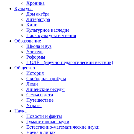
Хроника
Культура
Дом актёра
Литература
Кино
Культурное наследие
Парк культуры и чтения
Образование
Школа и вуз
Учитель
Реформы
ПОЛЁТ (научно-педагогический вестник)
Общество
История
Свободная трибуна
Люди
Лицейские беседы
Семья и дети
Путешествие
Утраты
Наука
Новости и факты
Гуманитарные науки
Естественно-математические науки
Наука в лицах