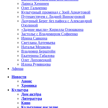
Лариса Хенинен
Олег Гальченко
Культурный променад с Зоей Арнаутовой
Путешествуем с Лидией Винокуровой
Лазурный Берег без пафоса с Александрой
Озолиной
«Задние мысли» Кирилла Олюшкина
Застолье с Владимиром Софиенко
Ирина Савкина
Светлана Артемьева
Наталья Мешкова
Владимир Берштейн
Екатерина Габалова
Олег Липовецкий
Илона Румянцева
Афиша
Новости
Анонс
Хроника
Культура
Дом актёра
Литература
Кино
Культурное наследие