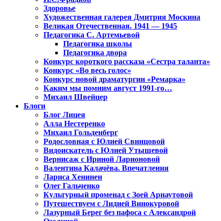
Здоровье
Художественная галерея Дмитрия Москина
Великая Отечественная. 1941 — 1945
Педагогика С. Артемьевой
Педагогика школы
Педагогика двора
Конкурс короткого рассказа «Сестра таланта»
Конкурс «Во весь голос»
Конкурс новой драматургии «Ремарка»
Каким мы помним август 1991-го…
Михаил Швейцер
Блоги
Блог Лицея
Алла Нестеренко
Михаил Гольденберг
Родословная с Юлией Свинцовой
Видоискатель с Юлией Утышевой
Вернисаж с Ириной Ларионовой
Валентина Калачёва. Впечатления
Лариса Хенинен
Олег Гальченко
Культурный променад с Зоей Арнаутовой
Путешествуем с Лидией Винокуровой
Лазурный Берег без пафоса с Александрой