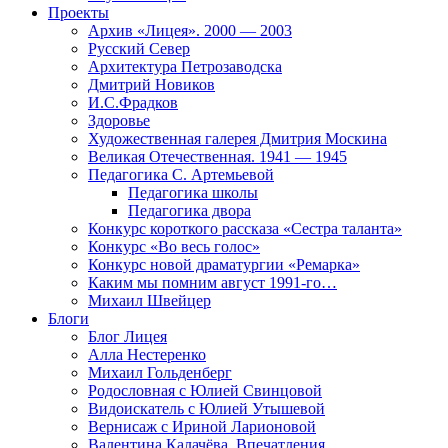
Проекты
Архив «Лицея». 2000 — 2003
Русский Север
Архитектура Петрозаводска
Дмитрий Новиков
И.С.Фрадков
Здоровье
Художественная галерея Дмитрия Москина
Великая Отечественная. 1941 — 1945
Педагогика С. Артемьевой
Педагогика школы
Педагогика двора
Конкурс короткого рассказа «Сестра таланта»
Конкурс «Во весь голос»
Конкурс новой драматургии «Ремарка»
Каким мы помним август 1991-го…
Михаил Швейцер
Блоги
Блог Лицея
Алла Нестеренко
Михаил Гольденберг
Родословная с Юлией Свинцовой
Видоискатель с Юлией Утышевой
Вернисаж с Ириной Ларионовой
Валентина Калачёва. Впечатления