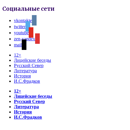
Социальные сети
vkontakte
twitter
youtube
zen-yandex
mail
12+
Лицейские беседы
Русский Север
Литература
История
И.С.Фрадков
12+
Лицейские беседы
Русский Север
Литература
История
И.С.Фрадков