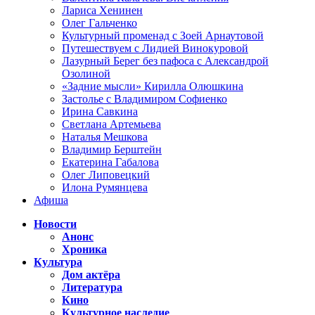
Лариса Хенинен
Олег Гальченко
Культурный променад с Зоей Арнаутовой
Путешествуем с Лидией Винокуровой
Лазурный Берег без пафоса с Александрой
Озолиной
«Задние мысли» Кирилла Олюшкина
Застолье с Владимиром Софиенко
Ирина Савкина
Светлана Артемьева
Наталья Мешкова
Владимир Берштейн
Екатерина Габалова
Олег Липовецкий
Илона Румянцева
Афиша
Новости
Анонс
Хроника
Культура
Дом актёра
Литература
Кино
Культурное наследие