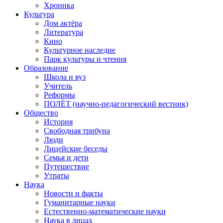
Хроника
Культура
Дом актёра
Литература
Кино
Культурное наследие
Парк культуры и чтения
Образование
Школа и вуз
Учитель
Реформы
ПОЛЁТ (научно-педагогический вестник)
Общество
История
Свободная трибуна
Люди
Лицейские беседы
Семья и дети
Путешествие
Утраты
Наука
Новости и факты
Гуманитарные науки
Естественно-математические науки
Наука в лицах