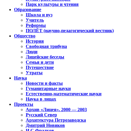
Парк культуры и чтения
Образование
Школа и вуз
Учитель
Реформы
ПОЛЁТ (научно-педагогический вестник)
Общество
История
Свободная трибуна
Люди
Лицейские беседы
Семья и дети
Путешествие
Утраты
Наука
Новости и факты
Гуманитарные науки
Естественно-математические науки
Наука в лицах
Проекты
Архив «Лицея». 2000 — 2003
Русский Север
Архитектура Петрозаводска
Дмитрий Новиков
И.С.Фрадков