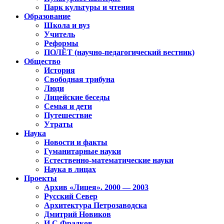
Парк культуры и чтения
Образование
Школа и вуз
Учитель
Реформы
ПОЛЁТ (научно-педагогический вестник)
Общество
История
Свободная трибуна
Люди
Лицейские беседы
Семья и дети
Путешествие
Утраты
Наука
Новости и факты
Гуманитарные науки
Естественно-математические науки
Наука в лицах
Проекты
Архив «Лицея». 2000 — 2003
Русский Север
Архитектура Петрозаводска
Дмитрий Новиков
И.С.Фрадков