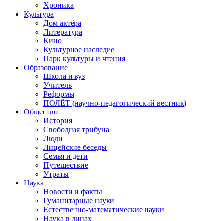
Хроника
Культура
Дом актёра
Литература
Кино
Культурное наследие
Парк культуры и чтения
Образование
Школа и вуз
Учитель
Реформы
ПОЛЁТ (научно-педагогический вестник)
Общество
История
Свободная трибуна
Люди
Лицейские беседы
Семья и дети
Путешествие
Утраты
Наука
Новости и факты
Гуманитарные науки
Естественно-математические науки
Наука в лицах