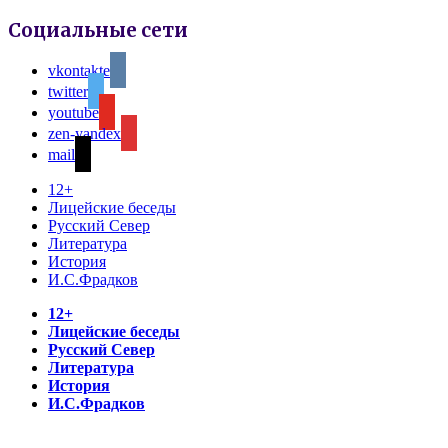
Социальные сети
vkontakte
twitter
youtube
zen-yandex
mail
12+
Лицейские беседы
Русский Север
Литература
История
И.С.Фрадков
12+
Лицейские беседы
Русский Север
Литература
История
И.С.Фрадков