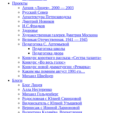
Проекты
Архив «Лицея». 2000 — 2003
Русский Север
Архитектура Петрозаводска
Дмитрий Новиков
И.С.Фрадков
Здоровье
Художественная галерея Дмитрия Москина
Великая Отечественная. 1941 — 1945
Педагогика С. Артемьевой
Педагогика школы
Педагогика двора
Конкурс короткого рассказа «Сестра таланта»
Конкурс «Во весь голос»
Конкурс новой драматургии «Ремарка»
Каким мы помним август 1991-го…
Михаил Швейцер
Блоги
Блог Лицея
Алла Нестеренко
Михаил Гольденберг
Родословная с Юлией Свинцовой
Видоискатель с Юлией Утышевой
Вернисаж с Ириной Ларионовой
Валентина Калачёва. Впечатления