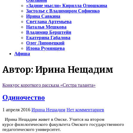
Озолиной
«Задние мысли» Кирилла Олюшкина
Застолье с Владимиром Софиенко
Ирина Савкина
Светлана Артемьева
Наталья Мешкова
Владимир Берштейн
Екатерина Габалова
Олег Липовецкий
Илона Румянцева
Афиша
Автор:
Ирина Нещадим
Конкурс короткого рассказа «Сестра таланта»
Одиночество
1 апреля 2016
Ирина Нещадим
Нет комментариев
Ирина Нещадим живет в Омске. Учится на втором
курсе филологического факультета Омского государственного
педагогического университет.