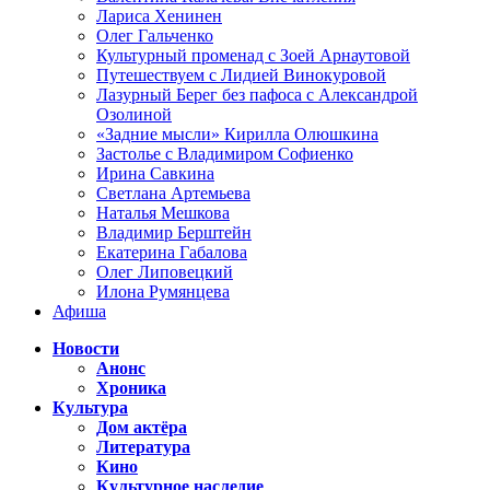
Лариса Хенинен
Олег Гальченко
Культурный променад с Зоей Арнаутовой
Путешествуем с Лидией Винокуровой
Лазурный Берег без пафоса с Александрой
Озолиной
«Задние мысли» Кирилла Олюшкина
Застолье с Владимиром Софиенко
Ирина Савкина
Светлана Артемьева
Наталья Мешкова
Владимир Берштейн
Екатерина Габалова
Олег Липовецкий
Илона Румянцева
Афиша
Новости
Анонс
Хроника
Культура
Дом актёра
Литература
Кино
Культурное наследие