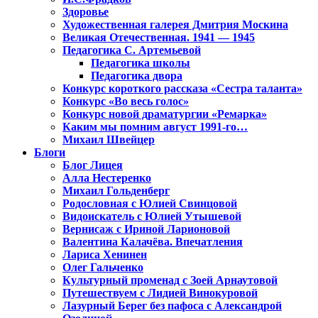
Здоровье
Художественная галерея Дмитрия Москина
Великая Отечественная. 1941 — 1945
Педагогика С. Артемьевой
Педагогика школы
Педагогика двора
Конкурс короткого рассказа «Сестра таланта»
Конкурс «Во весь голос»
Конкурс новой драматургии «Ремарка»
Каким мы помним август 1991-го…
Михаил Швейцер
Блоги
Блог Лицея
Алла Нестеренко
Михаил Гольденберг
Родословная с Юлией Свинцовой
Видоискатель с Юлией Утышевой
Вернисаж с Ириной Ларионовой
Валентина Калачёва. Впечатления
Лариса Хенинен
Олег Гальченко
Культурный променад с Зоей Арнаутовой
Путешествуем с Лидией Винокуровой
Лазурный Берег без пафоса с Александрой