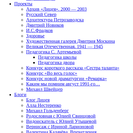
Проекты
Архив «Лицея». 2000 — 2003
Русский Север
Архитектура Петрозаводска
Дмитрий Новиков
И.С.Фрадков
Здоровье
Художественная галерея Дмитрия Москина
Великая Отечественная. 1941 — 1945
Педагогика С. Артемьевой
Педагогика школы
Педагогика двора
Конкурс короткого рассказа «Сестра таланта»
Конкурс «Во весь голос»
Конкурс новой драматургии «Ремарка»
Каким мы помним август 1991-го…
Михаил Швейцер
Блоги
Блог Лицея
Алла Нестеренко
Михаил Гольденберг
Родословная с Юлией Свинцовой
Видоискатель с Юлией Утышевой
Вернисаж с Ириной Ларионовой
Валентина Калачёва. Впечатления