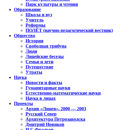
Парк культуры и чтения
Образование
Школа и вуз
Учитель
Реформы
ПОЛЁТ (научно-педагогический вестник)
Общество
История
Свободная трибуна
Люди
Лицейские беседы
Семья и дети
Путешествие
Утраты
Наука
Новости и факты
Гуманитарные науки
Естественно-математические науки
Наука в лицах
Проекты
Архив «Лицея». 2000 — 2003
Русский Север
Архитектура Петрозаводска
Дмитрий Новиков
И.С.Фрадков