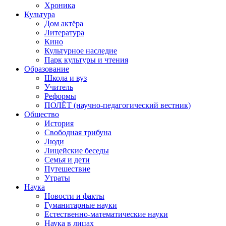
Хроника
Культура
Дом актёра
Литература
Кино
Культурное наследие
Парк культуры и чтения
Образование
Школа и вуз
Учитель
Реформы
ПОЛЁТ (научно-педагогический вестник)
Общество
История
Свободная трибуна
Люди
Лицейские беседы
Семья и дети
Путешествие
Утраты
Наука
Новости и факты
Гуманитарные науки
Естественно-математические науки
Наука в лицах