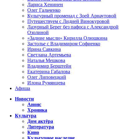
Лариса Хенинен
Олег Гальченко
Культурный променад с Зоей Арнаутовой
Путешествуем с Лидией Винокуровой
Лазурный Берег без пафоса с Александрой
Озолиной
«Задние мысли» Кирилла Олюшкина
Застолье с Владимиром Софиенко
Ирина Савкина
Светлана Артемьева
Наталья Мешкова
Владимир Берштейн
Екатерина Габалова
Олег Липовецкий
Илона Румянцева
Афиша
Новости
Анонс
Хроника
Культура
Дом актёра
Литература
Кино
Культурное наследие