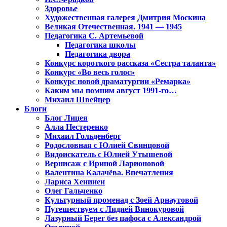
Здоровье
Художественная галерея Дмитрия Москина
Великая Отечественная. 1941 — 1945
Педагогика С. Артемьевой
Педагогика школы
Педагогика двора
Конкурс короткого рассказа «Сестра таланта»
Конкурс «Во весь голос»
Конкурс новой драматургии «Ремарка»
Каким мы помним август 1991-го…
Михаил Швейцер
Блоги
Блог Лицея
Алла Нестеренко
Михаил Гольденберг
Родословная с Юлией Свинцовой
Видоискатель с Юлией Утышевой
Вернисаж с Ириной Ларионовой
Валентина Калачёва. Впечатления
Лариса Хенинен
Олег Гальченко
Культурный променад с Зоей Арнаутовой
Путешествуем с Лидией Винокуровой
Лазурный Берег без пафоса с Александрой