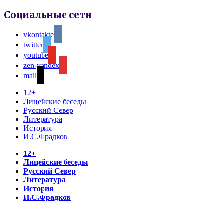
Социальные сети
vkontakte
twitter
youtube
zen-yandex
mail
12+
Лицейские беседы
Русский Север
Литература
История
И.С.Фрадков
12+
Лицейские беседы
Русский Север
Литература
История
И.С.Фрадков