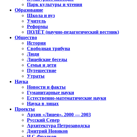
Парк культуры и чтения
Образование
Школа и вуз
Учитель
Реформы
ПОЛЁТ (научно-педагогический вестник)
Общество
История
Свободная трибуна
Люди
Лицейские беседы
Семья и дети
Путешествие
Утраты
Наука
Новости и факты
Гуманитарные науки
Естественно-математические науки
Наука в лицах
Проекты
Архив «Лицея». 2000 — 2003
Русский Север
Архитектура Петрозаводска
Дмитрий Новиков
И.С.Фрадков