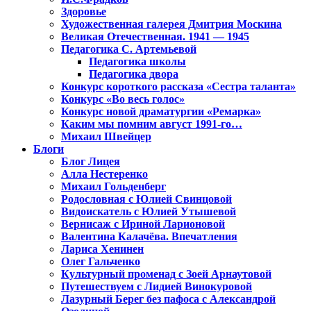
Здоровье
Художественная галерея Дмитрия Москина
Великая Отечественная. 1941 — 1945
Педагогика С. Артемьевой
Педагогика школы
Педагогика двора
Конкурс короткого рассказа «Сестра таланта»
Конкурс «Во весь голос»
Конкурс новой драматургии «Ремарка»
Каким мы помним август 1991-го…
Михаил Швейцер
Блоги
Блог Лицея
Алла Нестеренко
Михаил Гольденберг
Родословная с Юлией Свинцовой
Видоискатель с Юлией Утышевой
Вернисаж с Ириной Ларионовой
Валентина Калачёва. Впечатления
Лариса Хенинен
Олег Гальченко
Культурный променад с Зоей Арнаутовой
Путешествуем с Лидией Винокуровой
Лазурный Берег без пафоса с Александрой