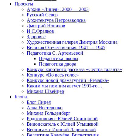
Проекты
Архив «Лицея». 2000 — 2003
Русский Север
Архитектура Петрозаводска
Дмитрий Новиков
И.С.Фрадков
Здоровье
Художественная галерея Дмитрия Москина
Великая Отечественная. 1941 — 1945
Педагогика С. Артемьевой
Педагогика школы
Педагогика двора
Конкурс короткого рассказа «Сестра таланта»
Конкурс «Во весь голос»
Конкурс новой драматургии «Ремарка»
Каким мы помним август 1991-го…
Михаил Швейцер
Блоги
Блог Лицея
Алла Нестеренко
Михаил Гольденберг
Родословная с Юлией Свинцовой
Видоискатель с Юлией Утышевой
Вернисаж с Ириной Ларионовой
Валентина Калачёва. Впечатления