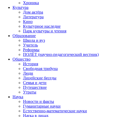
Хроника
Культура
Дом актёра
Литература
Кино
Культурное наследие
Парк культуры и чтения
Образование
Школа и вуз
Учитель
Реформы
ПОЛЁТ (научно-педагогический вестник)
Общество
История
Свободная трибуна
Люди
Лицейские беседы
Семья и дети
Путешествие
Утраты
Наука
Новости и факты
Гуманитарные науки
Естественно-математические науки
Наука в лицах