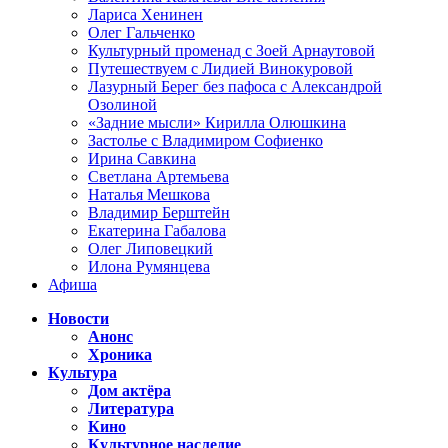
Лариса Хенинен
Олег Гальченко
Культурный променад с Зоей Арнаутовой
Путешествуем с Лидией Винокуровой
Лазурный Берег без пафоса с Александрой
Озолиной
«Задние мысли» Кирилла Олюшкина
Застолье с Владимиром Софиенко
Ирина Савкина
Светлана Артемьева
Наталья Мешкова
Владимир Берштейн
Екатерина Габалова
Олег Липовецкий
Илона Румянцева
Афиша
Новости
Анонс
Хроника
Культура
Дом актёра
Литература
Кино
Культурное наследие