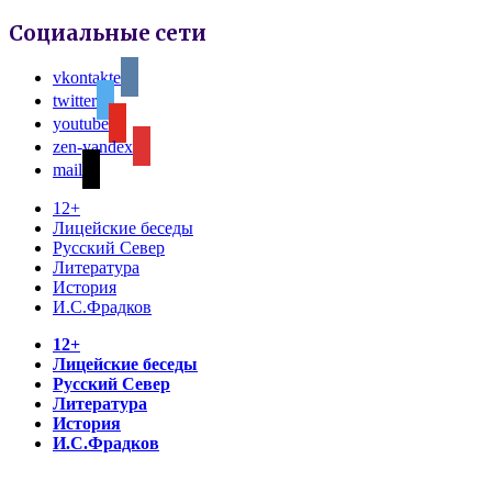
Социальные сети
vkontakte
twitter
youtube
zen-yandex
mail
12+
Лицейские беседы
Русский Север
Литература
История
И.С.Фрадков
12+
Лицейские беседы
Русский Север
Литература
История
И.С.Фрадков