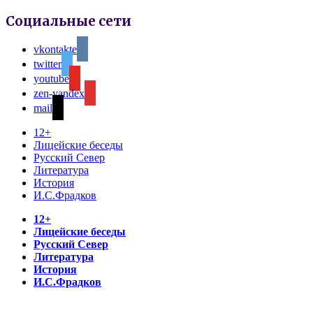
Социальные сети
vkontakte
twitter
youtube
zen-yandex
mail
12+
Лицейские беседы
Русский Север
Литература
История
И.С.Фрадков
12+
Лицейские беседы
Русский Север
Литература
История
И.С.Фрадков