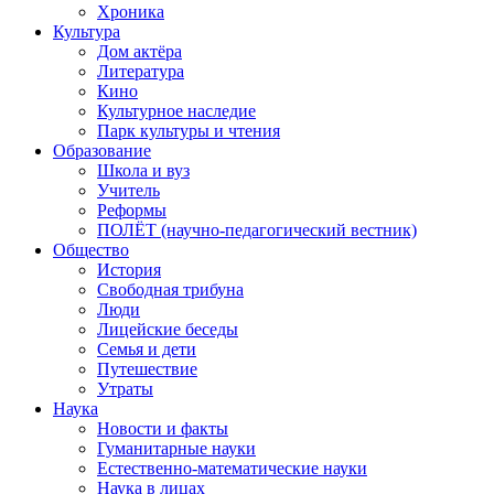
Хроника
Культура
Дом актёра
Литература
Кино
Культурное наследие
Парк культуры и чтения
Образование
Школа и вуз
Учитель
Реформы
ПОЛЁТ (научно-педагогический вестник)
Общество
История
Свободная трибуна
Люди
Лицейские беседы
Семья и дети
Путешествие
Утраты
Наука
Новости и факты
Гуманитарные науки
Естественно-математические науки
Наука в лицах