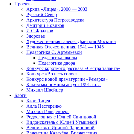
Проекты
Архив «Лицея». 2000 — 2003
Русский Север
Архитектура Петрозаводска
Дмитрий Новиков
И.С.Фрадков
Здоровье
Художественная галерея Дмитрия Москина
Великая Отечественная. 1941 — 1945
Педагогика С. Артемьевой
Педагогика школы
Педагогика двора
Конкурс короткого рассказа «Сестра таланта»
Конкурс «Во весь голос»
Конкурс новой драматургии «Ремарка»
Каким мы помним август 1991-го…
Михаил Швейцер
Блоги
Блог Лицея
Алла Нестеренко
Михаил Гольденберг
Родословная с Юлией Свинцовой
Видоискатель с Юлией Утышевой
Вернисаж с Ириной Ларионовой
Валентина Калачёва. Впечатления