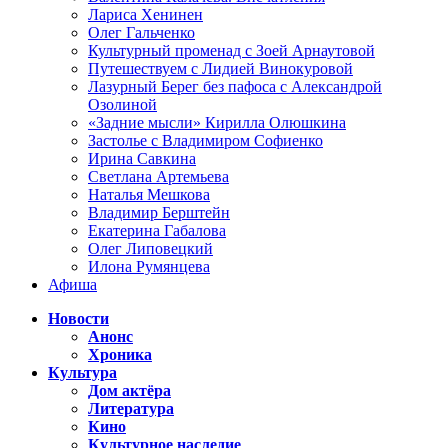
Лариса Хенинен
Олег Гальченко
Культурный променад с Зоей Арнаутовой
Путешествуем с Лидией Винокуровой
Лазурный Берег без пафоса с Александрой
Озолиной
«Задние мысли» Кирилла Олюшкина
Застолье с Владимиром Софиенко
Ирина Савкина
Светлана Артемьева
Наталья Мешкова
Владимир Берштейн
Екатерина Габалова
Олег Липовецкий
Илона Румянцева
Афиша
Новости
Анонс
Хроника
Культура
Дом актёра
Литература
Кино
Культурное наследие