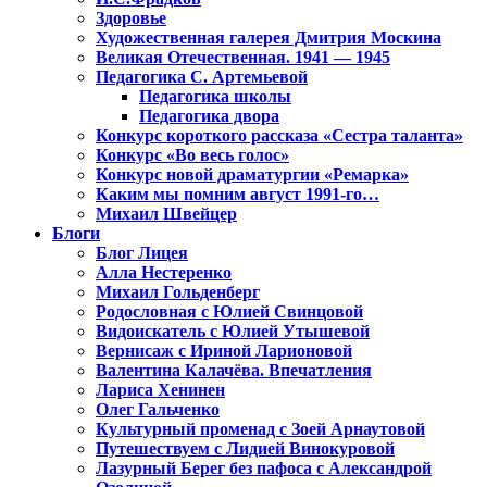
Здоровье
Художественная галерея Дмитрия Москина
Великая Отечественная. 1941 — 1945
Педагогика С. Артемьевой
Педагогика школы
Педагогика двора
Конкурс короткого рассказа «Сестра таланта»
Конкурс «Во весь голос»
Конкурс новой драматургии «Ремарка»
Каким мы помним август 1991-го…
Михаил Швейцер
Блоги
Блог Лицея
Алла Нестеренко
Михаил Гольденберг
Родословная с Юлией Свинцовой
Видоискатель с Юлией Утышевой
Вернисаж с Ириной Ларионовой
Валентина Калачёва. Впечатления
Лариса Хенинен
Олег Гальченко
Культурный променад с Зоей Арнаутовой
Путешествуем с Лидией Винокуровой
Лазурный Берег без пафоса с Александрой