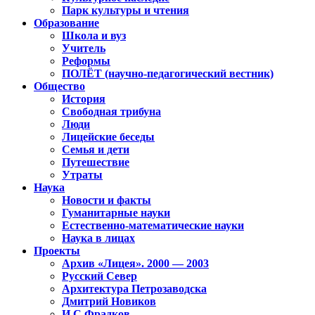
Парк культуры и чтения
Образование
Школа и вуз
Учитель
Реформы
ПОЛЁТ (научно-педагогический вестник)
Общество
История
Свободная трибуна
Люди
Лицейские беседы
Семья и дети
Путешествие
Утраты
Наука
Новости и факты
Гуманитарные науки
Естественно-математические науки
Наука в лицах
Проекты
Архив «Лицея». 2000 — 2003
Русский Север
Архитектура Петрозаводска
Дмитрий Новиков
И.С.Фрадков