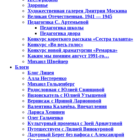
Здоровье
Художественная галерея Дмитрия Москина
Великая Отечественная. 1941 — 1945
Педагогика С. Артемьевой
Педагогика школы
Педагогика двора
Конкурс короткого рассказа «Сестра таланта»
Конкурс «Во весь голос»
Конкурс новой драматургии «Ремарка»
Каким мы помним август 1991-го…
Михаил Швейцер
Блоги
Блог Лицея
Алла Нестеренко
Михаил Гольденберг
Родословная с Юлией Свинцовой
Видоискатель с Юлией Утышевой
Вернисаж с Ириной Ларионовой
Валентина Калачёва. Впечатления
Лариса Хенинен
Олег Гальченко
Культурный променад с Зоей Арнаутовой
Путешествуем с Лидией Винокуровой
Лазурный Берег без пафоса с Александрой