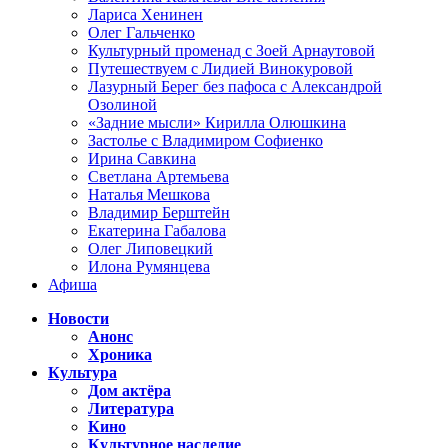
Лариса Хенинен
Олег Гальченко
Культурный променад с Зоей Арнаутовой
Путешествуем с Лидией Винокуровой
Лазурный Берег без пафоса с Александрой
Озолиной
«Задние мысли» Кирилла Олюшкина
Застолье с Владимиром Софиенко
Ирина Савкина
Светлана Артемьева
Наталья Мешкова
Владимир Берштейн
Екатерина Габалова
Олег Липовецкий
Илона Румянцева
Афиша
Новости
Анонс
Хроника
Культура
Дом актёра
Литература
Кино
Культурное наследие