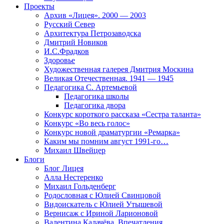
Проекты
Архив «Лицея». 2000 — 2003
Русский Север
Архитектура Петрозаводска
Дмитрий Новиков
И.С.Фрадков
Здоровье
Художественная галерея Дмитрия Москина
Великая Отечественная. 1941 — 1945
Педагогика С. Артемьевой
Педагогика школы
Педагогика двора
Конкурс короткого рассказа «Сестра таланта»
Конкурс «Во весь голос»
Конкурс новой драматургии «Ремарка»
Каким мы помним август 1991-го…
Михаил Швейцер
Блоги
Блог Лицея
Алла Нестеренко
Михаил Гольденберг
Родословная с Юлией Свинцовой
Видоискатель с Юлией Утышевой
Вернисаж с Ириной Ларионовой
Валентина Калачёва. Впечатления