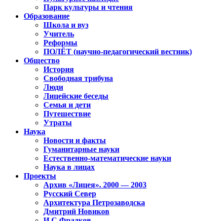
Парк культуры и чтения
Образование
Школа и вуз
Учитель
Реформы
ПОЛЁТ (научно-педагогический вестник)
Общество
История
Свободная трибуна
Люди
Лицейские беседы
Семья и дети
Путешествие
Утраты
Наука
Новости и факты
Гуманитарные науки
Естественно-математические науки
Наука в лицах
Проекты
Архив «Лицея». 2000 — 2003
Русский Север
Архитектура Петрозаводска
Дмитрий Новиков
И.С.Фрадков