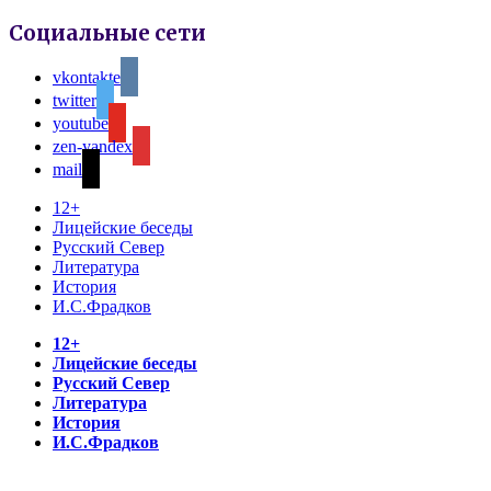
Социальные сети
vkontakte
twitter
youtube
zen-yandex
mail
12+
Лицейские беседы
Русский Север
Литература
История
И.С.Фрадков
12+
Лицейские беседы
Русский Север
Литература
История
И.С.Фрадков