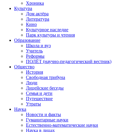
Хроника
Культура
Дом актёра
Литература
Кино
Культурное наследие
Парк культуры и чтения
Образование
Школа и вуз
Учитель
Реформы
ПОЛЁТ (научно-педагогический вестник)
Общество
История
Свободная трибуна
Люди
Лицейские беседы
Семья и дети
Путешествие
Утраты
Наука
Новости и факты
Гуманитарные науки
Естественно-математические науки
Наука в лицах