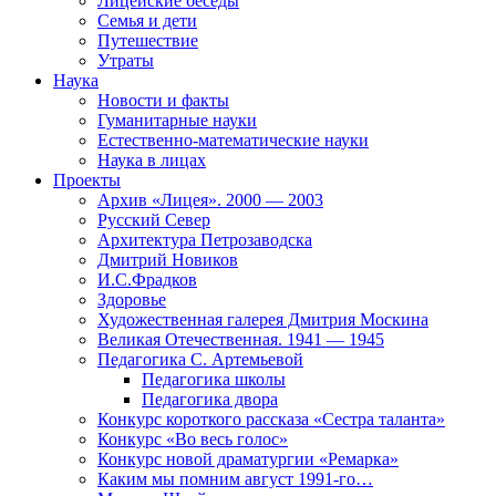
Лицейские беседы
Семья и дети
Путешествие
Утраты
Наука
Новости и факты
Гуманитарные науки
Естественно-математические науки
Наука в лицах
Проекты
Архив «Лицея». 2000 — 2003
Русский Север
Архитектура Петрозаводска
Дмитрий Новиков
И.С.Фрадков
Здоровье
Художественная галерея Дмитрия Москина
Великая Отечественная. 1941 — 1945
Педагогика С. Артемьевой
Педагогика школы
Педагогика двора
Конкурс короткого рассказа «Сестра таланта»
Конкурс «Во весь голос»
Конкурс новой драматургии «Ремарка»
Каким мы помним август 1991-го…