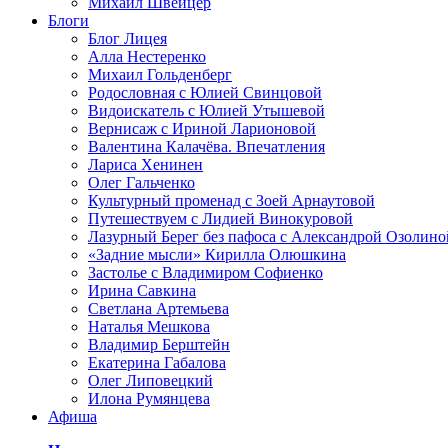
Михаил Швейцер
Блоги
Блог Лицея
Алла Нестеренко
Михаил Гольденберг
Родословная с Юлией Свинцовой
Видоискатель с Юлией Утышевой
Вернисаж с Ириной Ларионовой
Валентина Калачёва. Впечатления
Лариса Хенинен
Олег Гальченко
Культурный променад с Зоей Арнаутовой
Путешествуем с Лидией Винокуровой
Лазурный Берег без пафоса с Александрой Озолино
«Задние мысли» Кирилла Олюшкина
Застолье с Владимиром Софиенко
Ирина Савкина
Светлана Артемьева
Наталья Мешкова
Владимир Берштейн
Екатерина Габалова
Олег Липовецкий
Илона Румянцева
Афиша