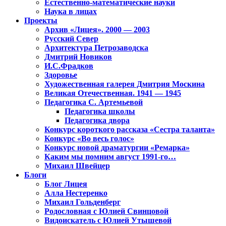
Естественно-математические науки
Наука в лицах
Проекты
Архив «Лицея». 2000 — 2003
Русский Север
Архитектура Петрозаводска
Дмитрий Новиков
И.С.Фрадков
Здоровье
Художественная галерея Дмитрия Москина
Великая Отечественная. 1941 — 1945
Педагогика С. Артемьевой
Педагогика школы
Педагогика двора
Конкурс короткого рассказа «Сестра таланта»
Конкурс «Во весь голос»
Конкурс новой драматургии «Ремарка»
Каким мы помним август 1991-го…
Михаил Швейцер
Блоги
Блог Лицея
Алла Нестеренко
Михаил Гольденберг
Родословная с Юлией Свинцовой
Видоискатель с Юлией Утышевой