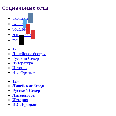
Социальные сети
vkontakte
twitter
youtube
zen-yandex
mail
12+
Лицейские беседы
Русский Север
Литература
История
И.С.Фрадков
12+
Лицейские беседы
Русский Север
Литература
История
И.С.Фрадков