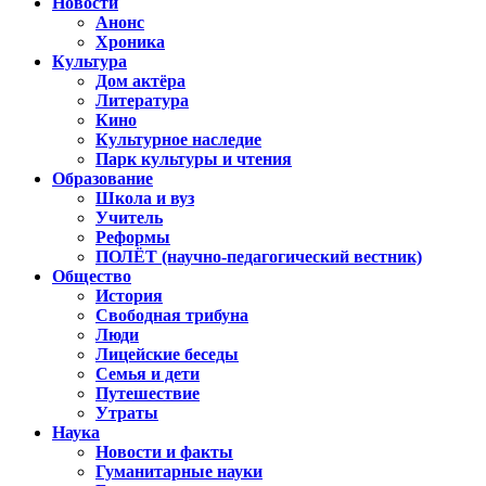
Новости
Анонс
Хроника
Культура
Дом актёра
Литература
Кино
Культурное наследие
Парк культуры и чтения
Образование
Школа и вуз
Учитель
Реформы
ПОЛЁТ (научно-педагогический вестник)
Общество
История
Свободная трибуна
Люди
Лицейские беседы
Семья и дети
Путешествие
Утраты
Наука
Новости и факты
Гуманитарные науки