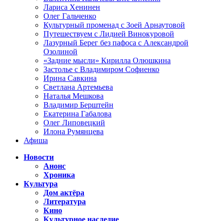
Лариса Хенинен
Олег Гальченко
Культурный променад с Зоей Арнаутовой
Путешествуем с Лидией Винокуровой
Лазурный Берег без пафоса с Александрой
Озолиной
«Задние мысли» Кирилла Олюшкина
Застолье с Владимиром Софиенко
Ирина Савкина
Светлана Артемьева
Наталья Мешкова
Владимир Берштейн
Екатерина Габалова
Олег Липовецкий
Илона Румянцева
Афиша
Новости
Анонс
Хроника
Культура
Дом актёра
Литература
Кино
Культурное наследие